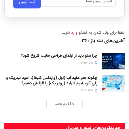
ثبت ایمیل
لطفاَ برای وارد شدن به گفتگو
وارد
شوید
آخرین‌های نت باز 360
چرا سئو باید از ابتدای طراحی سایت شروع شود؟
1405-05-17
چگونه عمر مفید آب ژاول (وایتکس غلیظ)، اسید نیتریک و
پلی آلومینیوم کلراید (پودر پک) را افزایش دهیم؟
1405-04-17
بارگذاری بیشتر
جدیدترین‌های فیلم و سریال