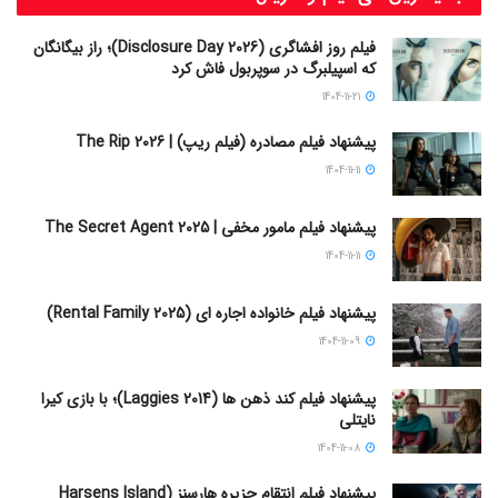
فیلم روز افشاگری (Disclosure Day 2026)؛ راز بیگانگان
که اسپیلبرگ در سوپربول فاش کرد
1404-11-21
پیشنهاد فیلم مصادره (فیلم ریپ) | The Rip 2026
1404-11-11
پیشنهاد فیلم مامور مخفی | The Secret Agent 2025
1404-11-11
پیشنهاد فیلم خانواده اجاره‌ ای (Rental Family 2025)
1404-11-09
پیشنهاد فیلم کند ذهن ها (Laggies 2014)؛ با بازی کیرا
نایتلی
1404-11-08
پیشنهاد فیلم انتقام جزیره هارسنز (Harsens Island