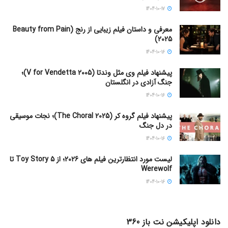
1404-10-17
معرفی و داستان فیلم زیبایی از رنج (Beauty from Pain
2025)
1404-10-16
پیشنهاد فیلم وی مثل وندتا (V for Vendetta 2005)؛
جنگ آزادی در انگلستان
1404-10-16
پیشنهاد فیلم گروه کر (The Choral 2025)؛ نجات موسیقی
در دل جنگ
1404-10-16
لیست مورد انتظارترین فیلم های 2026؛ از Toy Story 5 تا
Werewolf
1404-10-16
دانلود اپلیکیشن نت باز 360