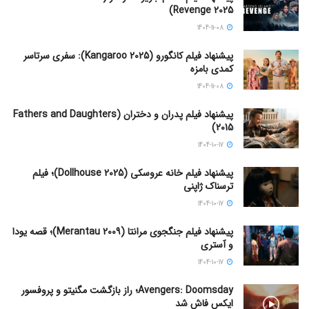
Revenge 2025)
1404-11-08
پیشنهاد فیلم کانگورو (Kangaroo 2025): سفری سرتاسر
کمدی بامزه
1404-11-08
پیشنهاد فیلم پدران و دختران (Fathers and Daughters
2015)
1404-10-17
پیشنهاد فیلم خانه عروسکی (Dollhouse 2025)؛ فیلم
ترسناک ژاپنی
1404-10-17
پیشنهاد فیلم جنگجوی مرانتا (Merantau 2009)؛ قصه یودا
و آستری
1404-10-17
Avengers: Doomsday؛ راز بازگشت مگنیتو و پروفسور
ایکس فاش شد