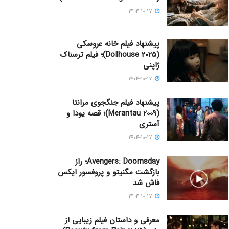
1404-10-17
پیشنهاد فیلم خانه عروسکی
(Dollhouse 2025)؛ فیلم ترسناک
ژاپنی
1404-10-17
پیشنهاد فیلم جنگجوی مرانتا
(Merantau 2009)؛ قصه یودا و
آستری
1404-10-17
Avengers: Doomsday؛ راز
بازگشت مگنیتو و پروفسور ایکس
فاش شد
1404-10-17
معرفی و داستان فیلم زیبایی از