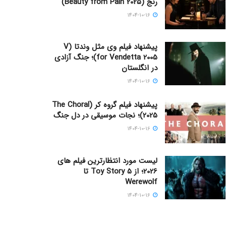
رنج (Beauty from Pain 2025)
1404-10-16
پیشنهاد فیلم وی مثل وندتا (V
for Vendetta 2005)؛ جنگ آزادی
در انگلستان
1404-10-16
پیشنهاد فیلم گروه کر (The Choral
2025)؛ نجات موسیقی در دل جنگ
1404-10-16
لیست مورد انتظارترین فیلم های
2026؛ از Toy Story 5 تا
Werewolf
1404-10-16