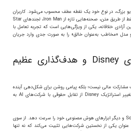
یو بزرگ، در نوع خود یک نقطه عطف محسوب می‌شود. کاربران
می‌توانند بدون نگرانی‌های حقوقی، با کمک Sora و فقط از طریق متن، صحنه‌هایی تازه از Iron Man، لجندهای Star
این آزادی خلاقانه، یکی از ویژگی‌هایی است که تجربه تعامل با
 و مدل «مخاطب به‌عنوان خالق» را به صورت جدی وارد جریان
سرمایه‌گذاری 1 میلیارد دلاری Disney و هدف‌گذاری عظیم
1,000,000,000 دلاری توسط Disney فقط یک مشارکت مالی نیست؛ بلکه پیامی روشن برای شکل‌دهی آینده
بازار سرگرمی است. این سرمایه‌گذاری بازتاب‌دهنده تغییر استراتژیک Disney از تقابل حقوقی با شرکت‌های AI به
منابع جدید مالی OpenAI را قادر می‌سازد تا توسعه Sora و دیگر ابزارهای هوش مصنوعی خود را سرعت دهد. از سوی
ود را به عنوان یکی از نخستین شرکت‌هایی تثبیت می‌کند که نه تنها