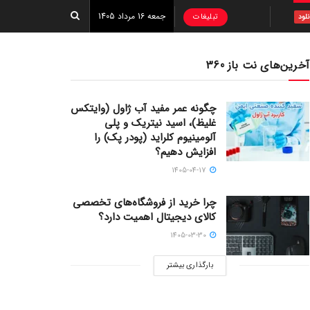
جمعه 16 مرداد 1405
تبلیغات
نلود
آخرین‌های نت باز 360
چگونه عمر مفید آب ژاول (وایتکس
غلیظ)، اسید نیتریک و پلی
آلومینیوم کلراید (پودر پک) را
افزایش دهیم؟
1405-04-17
چرا خرید از فروشگاه‌های تخصصی
کالای دیجیتال اهمیت دارد؟
1405-03-30
بارگذاری بیشتر