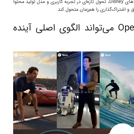
پیوند دادن قدرت مدل ویدیویی Sora و بانک عظیم IPهای Disney، تحول تازه‌ای در تجربه کاربری و مدل تولید محتوا
 و اشتراک‌گذاری را هم‌زمان متحول کند.
چرا همکاری Disney و OpenAI می‌تواند الگوی اصلی آینده