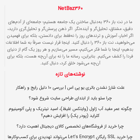
NetBaz360
ما در نت باز 360 به‌دنبال ساختن یک جامعه هستیم؛ جامعه‌ای از آدم‌های
دقیق، مشتاق، تحلیل‌گر و آینده‌نگر. اگر ذهن پرسش‌گر و تحلیل‌گری دارید،
اگر اخبار، آموزش و ترندهای روز را نه‌فقط برای دانستن، بلکه برای فهمیدن
می‌خواهید، نت باز 360 را دنبال کنید. اینجا قرار نیست صرفاً به شما اطلاعات
بدهیم؛ اینجا با شما فکر می‌کنیم، مسیر می‌سازیم و هر روز یک گام از دنیای
فردا را کشف می‌کنیم. بنابراین، رسانه ما را نه برای آن‌چه هست، بلکه برای
آن‌چه می‌شود خلق کرد، دنبال کنید.
نوشته‌های تازه
علت شارژ نشدن باتری یو پی اس | بررسی 10 دلیل رایج و راهکار
چرا سئو باید از ابتدای طراحی سایت شروع شود؟
چگونه عمر مفید آب ژاول (وایتکس غلیظ)، اسید نیتریک و پلی آلومینیوم
کلراید (پودر پک) را افزایش دهیم؟
چرا خرید از فروشگاه‌های تخصصی کالای دیجیتال اهمیت دارد؟
چرا خرید SSL رایگان Let’s Encrypt می‌تواند تهدیدی برای کسب‌وکارها