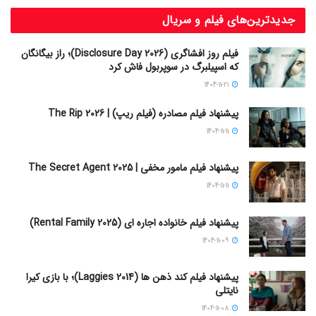
جدیدترین‌های فیلم و سریال
فیلم روز افشاگری (Disclosure Day 2026)؛ راز بیگانگان
که اسپیلبرگ در سوپربول فاش کرد
1404-11-21
پیشنهاد فیلم مصادره (فیلم ریپ) | The Rip 2026
1404-11-11
پیشنهاد فیلم مامور مخفی | The Secret Agent 2025
1404-11-11
پیشنهاد فیلم خانواده اجاره‌ ای (Rental Family 2025)
1404-11-09
پیشنهاد فیلم کند ذهن ها (Laggies 2014)؛ با بازی کیرا
نایتلی
1404-11-08