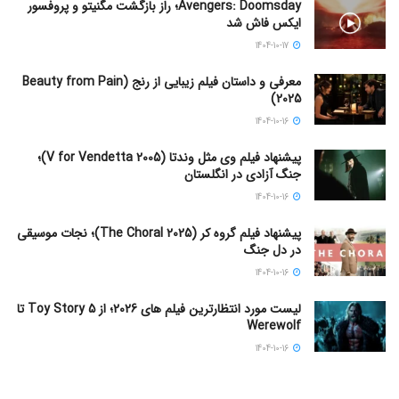
Avengers: Doomsday؛ راز بازگشت مگنیتو و پروفسور
ایکس فاش شد
1404-10-17
معرفی و داستان فیلم زیبایی از رنج (Beauty from Pain
2025)
1404-10-16
پیشنهاد فیلم وی مثل وندتا (V for Vendetta 2005)؛
جنگ آزادی در انگلستان
1404-10-16
پیشنهاد فیلم گروه کر (The Choral 2025)؛ نجات موسیقی
در دل جنگ
1404-10-16
لیست مورد انتظارترین فیلم های 2026؛ از Toy Story 5 تا
Werewolf
1404-10-16