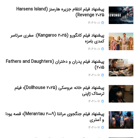
پیشنهاد فیلم انتقام جزیره هارسنز (Harsens Island
Revenge 2025)
1404-11-08
پیشنهاد فیلم کانگورو (Kangaroo 2025): سفری سرتاسر
کمدی بامزه
1404-11-08
پیشنهاد فیلم پدران و دختران (Fathers and Daughters
2015)
1404-10-17
پیشنهاد فیلم خانه عروسکی (Dollhouse 2025)؛ فیلم
ترسناک ژاپنی
1404-10-17
پیشنهاد فیلم جنگجوی مرانتا (Merantau 2009)؛ قصه یودا
و آستری
1404-10-17