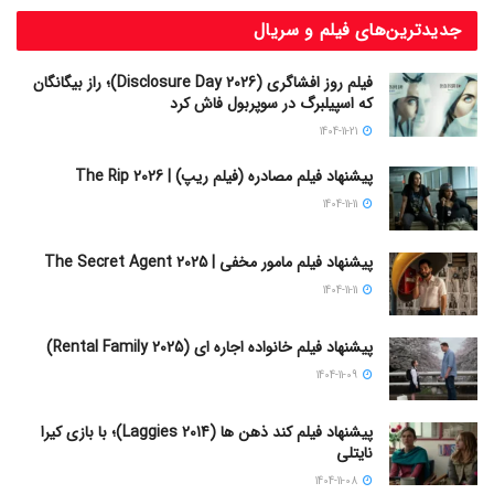
جدیدترین‌های فیلم و سریال
فیلم روز افشاگری (Disclosure Day 2026)؛ راز بیگانگان
که اسپیلبرگ در سوپربول فاش کرد
1404-11-21
پیشنهاد فیلم مصادره (فیلم ریپ) | The Rip 2026
1404-11-11
پیشنهاد فیلم مامور مخفی | The Secret Agent 2025
1404-11-11
پیشنهاد فیلم خانواده اجاره‌ ای (Rental Family 2025)
1404-11-09
پیشنهاد فیلم کند ذهن ها (Laggies 2014)؛ با بازی کیرا
نایتلی
1404-11-08