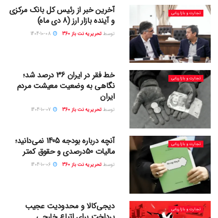
آخرین خبر از رئیس کل بانک مرکزی
تجارت و بازاریابی
و آینده بازار ارز (8 دی ماه)
توسط
تحریریه نت باز 360
1404-10-08
خط فقر در ایران 36 درصد شد؛
تجارت و بازاریابی
نگاهی به وضعیت معیشت مردم
ایران
توسط
تحریریه نت باز 360
1404-10-07
آنچه درباره بودجه 1405 نمی‌دانید؛
تجارت و بازاریابی
مالیات 50درصدی و حقوق کمتر
توسط
تحریریه نت باز 360
1404-10-06
دیجی‌کالا و محدودیت عجیب
تجارت و بازاریابی
پرداخت برای اتباع خارجی