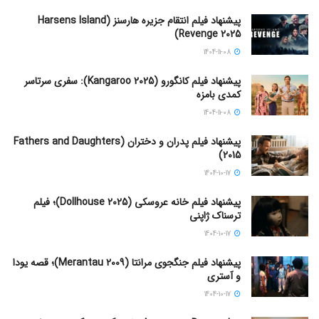
پیشنهاد فیلم انتقام جزیره هارسنز (Harsens Island
Revenge 2025)
1404-11-08
پیشنهاد فیلم کانگورو (Kangaroo 2025): سفری سرتاسر
کمدی بامزه
1404-11-08
پیشنهاد فیلم پدران و دختران (Fathers and Daughters
2015)
1404-10-17
پیشنهاد فیلم خانه عروسکی (Dollhouse 2025)؛ فیلم
ترسناک ژاپنی
1404-10-17
پیشنهاد فیلم جنگجوی مرانتا (Merantau 2009)؛ قصه یودا
و آستری
1404-10-17