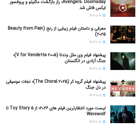
Avengers: Doomsday؛ راز بازگشت مگنیتو و پروفسور
ایکس فاش شد
1404-10-17
معرفی و داستان فیلم زیبایی از رنج (Beauty from Pain
2025)
1404-10-16
پیشنهاد فیلم وی مثل وندتا (V for Vendetta 2005)؛
جنگ آزادی در انگلستان
1404-10-16
پیشنهاد فیلم گروه کر (The Choral 2025)؛ نجات موسیقی
در دل جنگ
1404-10-16
لیست مورد انتظارترین فیلم های 2026؛ از Toy Story 5 تا
Werewolf
1404-10-16