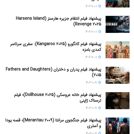
1404-11-08
پیشنهاد فیلم انتقام جزیره هارسنز (Harsens Island
Revenge 2025)
1404-11-08
پیشنهاد فیلم کانگورو (Kangaroo 2025): سفری سرتاسر
کمدی بامزه
1404-11-08
پیشنهاد فیلم پدران و دختران (Fathers and Daughters
2015)
1404-10-17
پیشنهاد فیلم خانه عروسکی (Dollhouse 2025)؛ فیلم
ترسناک ژاپنی
1404-10-17
پیشنهاد فیلم جنگجوی مرانتا (Merantau 2009)؛ قصه یودا
و آستری
1404-10-17