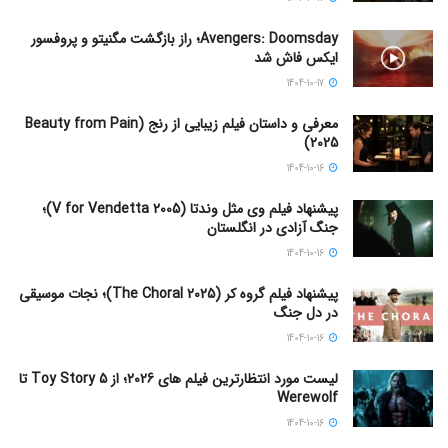
Avengers: Doomsday؛ راز بازگشت مگنیتو و پروفسور
ایکس فاش شد
1404-10-17
معرفی و داستان فیلم زیبایی از رنج (Beauty from Pain
2025)
1404-10-16
پیشنهاد فیلم وی مثل وندتا (V for Vendetta 2005)؛
جنگ آزادی در انگلستان
1404-10-16
پیشنهاد فیلم گروه کر (The Choral 2025)؛ نجات موسیقی
در دل جنگ
1404-10-16
لیست مورد انتظارترین فیلم های 2026؛ از Toy Story 5 تا
Werewolf
1404-10-16