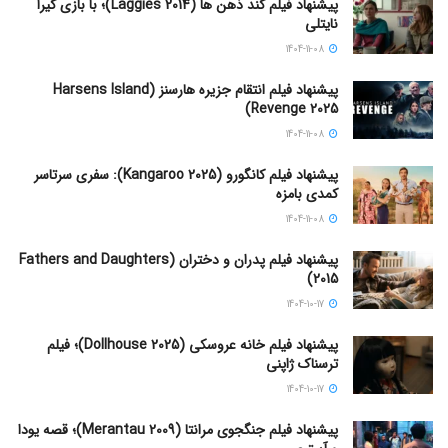
پیشنهاد فیلم کند ذهن ها (Laggies 2014)؛ با بازی کیرا
نایتلی
1404-11-08
پیشنهاد فیلم انتقام جزیره هارسنز (Harsens Island
Revenge 2025)
1404-11-08
پیشنهاد فیلم کانگورو (Kangaroo 2025): سفری سرتاسر
کمدی بامزه
1404-11-08
پیشنهاد فیلم پدران و دختران (Fathers and Daughters
2015)
1404-10-17
پیشنهاد فیلم خانه عروسکی (Dollhouse 2025)؛ فیلم
ترسناک ژاپنی
1404-10-17
پیشنهاد فیلم جنگجوی مرانتا (Merantau 2009)؛ قصه یودا