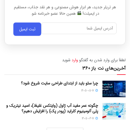
هر تریلر جدید، هر ابزار هوش مصنوعی و هر نقد جذاب، مستقیم
در ایمیلت!
همین حالا عضو خبرنامه شو.
ثبت ایمیل
لطفاَ برای وارد شدن به گفتگو
وارد
شوید
آخرین‌های نت باز 360
چرا سئو باید از ابتدای طراحی سایت شروع شود؟
1405-05-17
چگونه عمر مفید آب ژاول (وایتکس غلیظ)، اسید نیتریک و
پلی آلومینیوم کلراید (پودر پک) را افزایش دهیم؟
1405-04-17