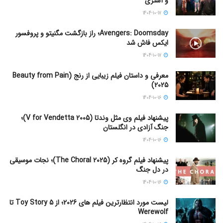
و آستری
1404-10-17
Avengers: Doomsday؛ راز بازگشت مگنیتو و پروفسور
ایکس فاش شد
1404-10-17
معرفی و داستان فیلم زیبایی از رنج (Beauty from Pain
2025)
1404-10-16
پیشنهاد فیلم وی مثل وندتا (V for Vendetta 2005)؛
جنگ آزادی در انگلستان
1404-10-16
پیشنهاد فیلم گروه کر (The Choral 2025)؛ نجات موسیقی
در دل جنگ
1404-10-16
لیست مورد انتظارترین فیلم های 2026؛ از Toy Story 5 تا
Werewolf