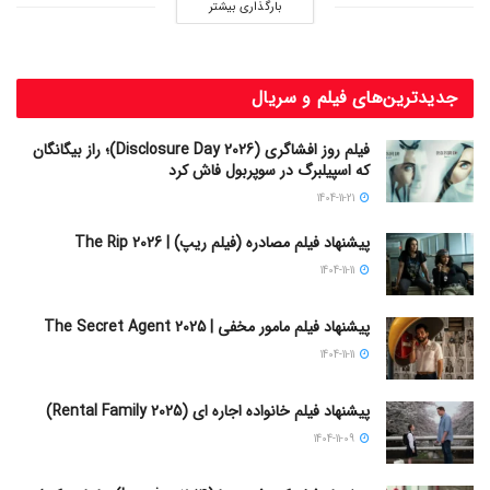
بارگذاری بیشتر
جدیدترین‌های فیلم و سریال
فیلم روز افشاگری (Disclosure Day 2026)؛ راز بیگانگان
که اسپیلبرگ در سوپربول فاش کرد
1404-11-21
پیشنهاد فیلم مصادره (فیلم ریپ) | The Rip 2026
1404-11-11
پیشنهاد فیلم مامور مخفی | The Secret Agent 2025
1404-11-11
پیشنهاد فیلم خانواده اجاره‌ ای (Rental Family 2025)
1404-11-09