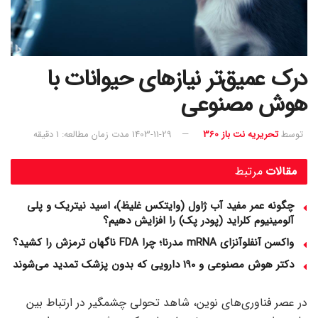
درک عمیق‌تر نیازهای حیوانات با
هوش مصنوعی
توسط
تحریریه نت باز 360
1403-11-29
مدت زمان مطالعه: 1 دقیقه
مقالات
مرتبط
چگونه عمر مفید آب ژاول (وایتکس غلیظ)، اسید نیتریک و پلی
آلومینیوم کلراید (پودر پک) را افزایش دهیم؟
واکسن آنفلوآنزای mRNA مدرنا؛ چرا FDA ناگهان ترمزش را کشید؟
دکتر هوش مصنوعی و 190 دارویی که بدون پزشک تمدید می‌شوند
در عصر فناوری‌های نوین، شاهد تحولی چشمگیر در ارتباط بین