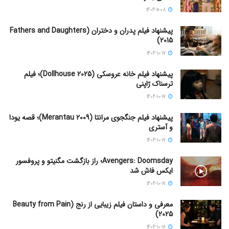
1404-11-08
پیشنهاد فیلم پدران و دختران (Fathers and Daughters
2015)
1404-10-17
پیشنهاد فیلم خانه عروسکی (Dollhouse 2025)؛ فیلم
ترسناک ژاپنی
1404-10-17
پیشنهاد فیلم جنگجوی مرانتا (Merantau 2009)؛ قصه یودا
و آستری
1404-10-17
Avengers: Doomsday؛ راز بازگشت مگنیتو و پروفسور
ایکس فاش شد
1404-10-17
معرفی و داستان فیلم زیبایی از رنج (Beauty from Pain
2025)
1404-10-16