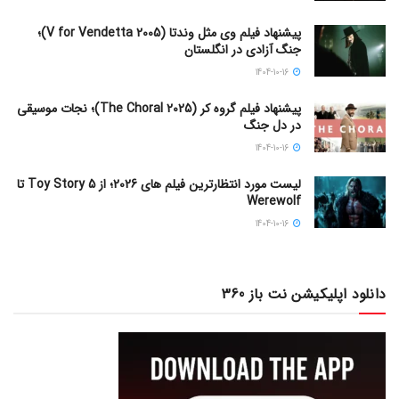
پیشنهاد فیلم وی مثل وندتا (V for Vendetta 2005)؛
جنگ آزادی در انگلستان
1404-10-16
پیشنهاد فیلم گروه کر (The Choral 2025)؛ نجات موسیقی
در دل جنگ
1404-10-16
لیست مورد انتظارترین فیلم های 2026؛ از Toy Story 5 تا
Werewolf
1404-10-16
دانلود اپلیکیشن نت باز 360