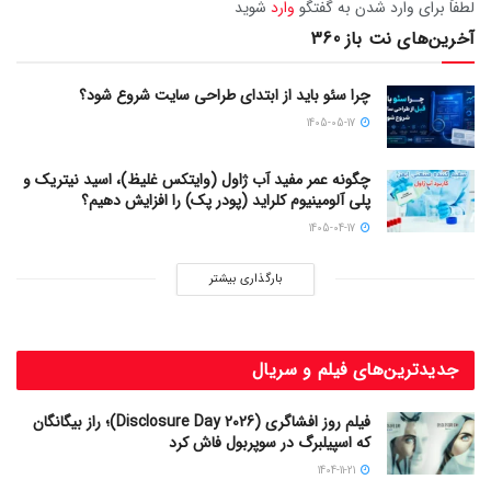
لطفاَ برای وارد شدن به گفتگو
وارد
شوید
آخرین‌های نت باز 360
چرا سئو باید از ابتدای طراحی سایت شروع شود؟
1405-05-17
چگونه عمر مفید آب ژاول (وایتکس غلیظ)، اسید نیتریک و
پلی آلومینیوم کلراید (پودر پک) را افزایش دهیم؟
1405-04-17
بارگذاری بیشتر
جدیدترین‌های فیلم و سریال
فیلم روز افشاگری (Disclosure Day 2026)؛ راز بیگانگان
که اسپیلبرگ در سوپربول فاش کرد
1404-11-21