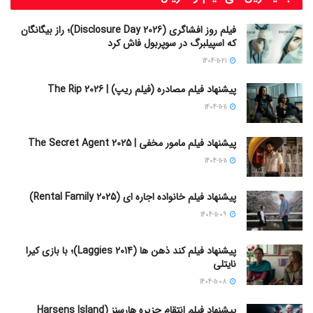
فیلم روز افشاگری (Disclosure Day 2026)؛ راز بیگانگان
که اسپیلبرگ در سوپربول فاش کرد
1404-11-21
پیشنهاد فیلم مصادره (فیلم ریپ) | The Rip 2026
1404-11-11
پیشنهاد فیلم مامور مخفی | The Secret Agent 2025
1404-11-11
پیشنهاد فیلم خانواده اجاره‌ ای (Rental Family 2025)
1404-11-09
پیشنهاد فیلم کند ذهن ها (Laggies 2014)؛ با بازی کیرا
نایتلی
1404-11-08
پیشنهاد فیلم انتقام جزیره هارسنز (Harsens Island