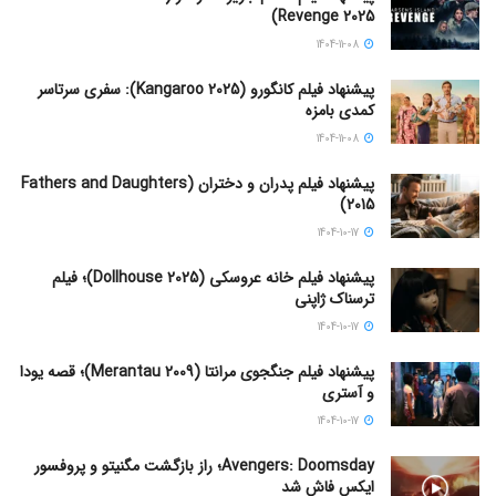
Revenge 2025)
1404-11-08
پیشنهاد فیلم کانگورو (Kangaroo 2025): سفری سرتاسر
کمدی بامزه
1404-11-08
پیشنهاد فیلم پدران و دختران (Fathers and Daughters
2015)
1404-10-17
پیشنهاد فیلم خانه عروسکی (Dollhouse 2025)؛ فیلم
ترسناک ژاپنی
1404-10-17
پیشنهاد فیلم جنگجوی مرانتا (Merantau 2009)؛ قصه یودا
و آستری
1404-10-17
Avengers: Doomsday؛ راز بازگشت مگنیتو و پروفسور
ایکس فاش شد