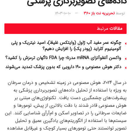
داده‌های تصویربرداری پزشکی
توسط
تحریریه نت باز 360
1403-10-10
مقالات
مرتبط
چگونه عمر مفید آب ژاول (وایتکس غلیظ)، اسید نیتریک و پلی
آلومینیوم کلراید (پودر پک) را افزایش دهیم؟
واکسن آنفلوآنزای mRNA مدرنا؛ چرا FDA ناگهان ترمزش را کشید؟
دکتر هوش مصنوعی و 190 دارویی که بدون پزشک تمدید می‌شوند
در سال 2024، هوش مصنوعی در زمینه تشخیص و درمان سرطان
به ویژه با استفاده از تحلیل داده‌های تصویربرداری پزشکی به
پیشرفت‌های چشمگیری دست یافت. تکنولوژی‌های مبتنی بر
هوش مصنوعی قادر شدند با دقت بالاتری از پیش، تومورها و
ضایعات سرطانی را در تصاویر اسکن و ام‌آر‌آی شناسایی کنند. این
سیستم‌ها با استفاده از الگوریتم‌های یادگیری عمیق و تحلیل
تصویر توانستند حتی تومورهای بسیار کوچک و غیرقابل مشاهده