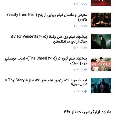
1404-10-17
معرفی و داستان فیلم زیبایی از رنج (Beauty from Pain
2025)
1404-10-16
پیشنهاد فیلم وی مثل وندتا (V for Vendetta 2005)؛
جنگ آزادی در انگلستان
1404-10-16
پیشنهاد فیلم گروه کر (The Choral 2025)؛ نجات موسیقی
در دل جنگ
1404-10-16
لیست مورد انتظارترین فیلم های 2026؛ از Toy Story 5 تا
Werewolf
1404-10-16
دانلود اپلیکیشن نت باز 360