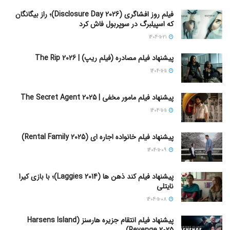
فیلم روز افشاگری (Disclosure Day 2026)؛ راز بیگانگان
که اسپیلبرگ در سوپربول فاش کرد
1404-11-21
پیشنهاد فیلم مصادره (فیلم ریپ) | The Rip 2026
1404-11-11
پیشنهاد فیلم مامور مخفی | The Secret Agent 2025
1404-11-11
پیشنهاد فیلم خانواده اجاره‌ ای (Rental Family 2025)
1404-11-09
پیشنهاد فیلم کند ذهن ها (Laggies 2014)؛ با بازی کیرا
نایتلی
1404-11-08
پیشنهاد فیلم انتقام جزیره هارسنز (Harsens Island