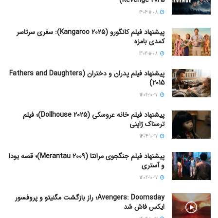
Revenge 2025)
1404-11-08
پیشنهاد فیلم کانگورو (Kangaroo 2025): سفری سرتاسر
کمدی بامزه
1404-11-08
پیشنهاد فیلم پدران و دختران (Fathers and Daughters
2015)
1404-10-17
پیشنهاد فیلم خانه عروسکی (Dollhouse 2025)؛ فیلم
ترسناک ژاپنی
1404-10-17
پیشنهاد فیلم جنگجوی مرانتا (Merantau 2009)؛ قصه یودا
و آستری
1404-10-17
Avengers: Doomsday؛ راز بازگشت مگنیتو و پروفسور
ایکس فاش شد