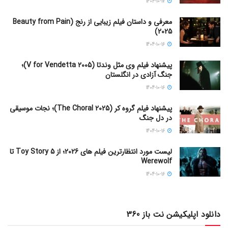
1404-10-17
معرفی و داستان فیلم زیبایی از رنج (Beauty from Pain
2025)
1404-10-16
پیشنهاد فیلم وی مثل وندتا (V for Vendetta 2005)؛
جنگ آزادی در انگلستان
1404-10-16
پیشنهاد فیلم گروه کر (The Choral 2025)؛ نجات موسیقی
در دل جنگ
1404-10-16
لیست مورد انتظارترین فیلم های 2026؛ از Toy Story 5 تا
Werewolf
1404-10-16
دانلود اپلیکیشن نت باز 360