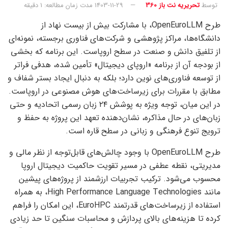
توسط
تحریریه نت باز 360
1403-11-29
مدت زمان مطالعه: 1 دقیقه
طرح OpenEuroLLM، با مشارکت بیش از بیست نهاد از
دانشگاه‌ها، مراکز پژوهشی و شرکت‌های فناوری برجسته، نمونه‌ای
از تلفیق دانش و صنعت در سطح اروپاست. این برنامه که بخشی
از بودجه آن از برنامه «اروپای دیجیتال» تأمین شده، هدفی فراتر
از توسعه فناوری‌های نوین دارد؛ بلکه به دنبال ایجاد بستر شفاف و
مطابق با مقررات برای زیرساخت‌های هوش مصنوعی در اروپاست.
در این میان، توجه ویژه به پوشش ۲۴ زبان رسمی اتحادیه و حتی
زبان‌های در حال مذاکره، نشان‌دهنده تعهد این پروژه به حفظ و
ترویج تنوع فرهنگی و زبانی در سطح قاره است.
طرح OpenEuroLLM با وجود چالش‌های قابل‌توجه از نظر مالی و
مدیریتی، نقطه عطفی در مسیر تقویت حاکمیت دیجیتال اروپا
محسوب می‌شود. ترکیب تجربیات ارزشمند از پروژه‌های پیشین
مانند High Performance Language Technologies، به همراه
استفاده از زیرساخت‌های قدرتمند EuroHPC، این امکان را فراهم
کرده تا هزینه‌های بالای پردازش و محاسبات سنگین تا حد زیادی