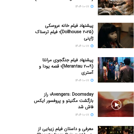
1404-10-17
پیشنهاد فیلم خانه عروسکی
(Dollhouse 2025)؛ فیلم ترسناک
ژاپنی
1404-10-17
پیشنهاد فیلم جنگجوی مرانتا
(Merantau 2009)؛ قصه یودا و
آستری
1404-10-17
Avengers: Doomsday؛ راز
بازگشت مگنیتو و پروفسور ایکس
فاش شد
1404-10-17
معرفی و داستان فیلم زیبایی از