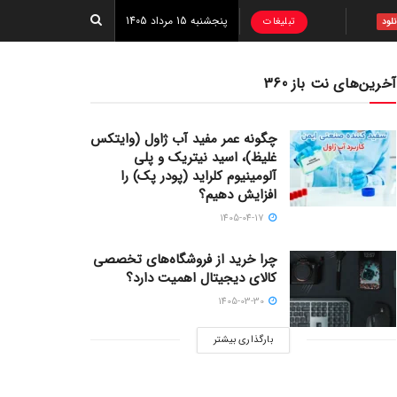
پنجشنبه 15 مرداد 1405
تبلیغات
نلود
آخرین‌های نت باز 360
چگونه عمر مفید آب ژاول (وایتکس
غلیظ)، اسید نیتریک و پلی
آلومینیوم کلراید (پودر پک) را
افزایش دهیم؟
1405-04-17
چرا خرید از فروشگاه‌های تخصصی
کالای دیجیتال اهمیت دارد؟
1405-03-30
بارگذاری بیشتر