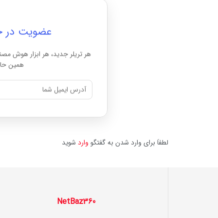
عضویت در خبرن
هر تریلر جدید، هر ابزار هوش مصن
همین حال
لطفاَ برای وارد شدن به گفتگو
وارد
شوید
NetBaz360