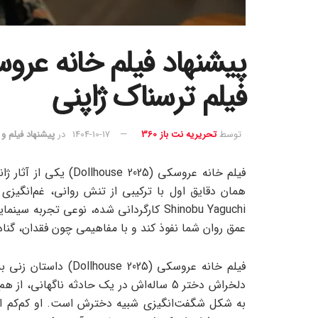
فیلم ترسناک ژاپنی
توسط
تحریریه نت باز 360
1404-10-17
در
پیشنهاد فیلم و
همان دقایق اول با ترکیبی از تنش روانی، غم‌انگیزی
Shinobu Yaguchi کارگردانی شده، نوعی تجر
عمق روان شما نفوذ کند و با مفاهیمی چون فقدان، گناه
دلخراش دختر 5 ساله‌اش در یک حادثه ناگهان
به شکل شگفت‌انگیزی شبیه دخترش است. او کم‌کم ای