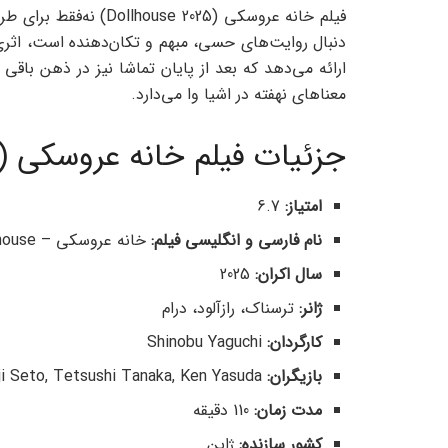
فیلم خانه عروسکی (2025
دنبال روایت‌های حسی، مبهم و تکان‌دهنده است، اثری
ارائه می‌دهد که بعد از پایان تماشا نیز در ذهن باقی 
معناهای نهفته در اشیا وا می‌دارد.
جزئیات فیلم خانه عروسکی (Dollhouse 2025)
امتیاز:
6.7
نام فارسی و انگلیسی فیلم:
خانه عروسکی – Dollhouse
سال اکران:
2025
ژانر:
ترسناک، رازآلود، درام
کارگردان:
Shinobu Yaguchi
بازیگران:
Masami Nagasawa, Koji Seto, Tetsushi Tanaka, Ken Yasuda و دیگران
مدت زمان:
110 دقیقه
کشور سازنده:
ژاپن