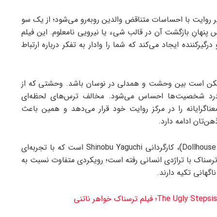
خانه عروسکی (Dollhouse 2025) در مسیر روایت با احساسات متناقض والدین روبه‌رو می‌شود؛ از یک سو
س پنهانِ بازگشت آن در قالب شیء یا نیرویی نامعلوم. این فیلم
یرکننده ایجاد می‌کند که شما را وادار به تفکر درباره‌ ارتباط
ی (Dollhouse 2025)، تماشاگر ممکن است بین وحشت و همدلی در نوسان باشد. وحشتی که از
 درد شخصیت‌ها احساس می‌شود. مخالف ترس‌های لحظه‌ای
گرایانه را در مرکز روایت خود قرار می‌دهد و همین باعث
ن‌تان ادامه دارد.
یکی از نکات قابل توجه در فیلم خانه عروسکی (Dollhouse 2025)، کارگردانی Shinobu Yaguchi است که با تجربه‌ای
ر ترسناک با تراژدی انسانی رفته است؛ رویکردی متفاوت نسبت به
گهانی تکیه دارند.