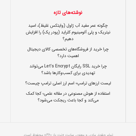
نوشته‌های تازه
چگونه عمر مفید آب ژاول (وایتکس غلیظ)، اسید
نیتریک و پلی آلومینیوم کلراید (پودر پک) را افزایش
دهیم؟
چرا خرید از فروشگاه‌های تخصصی کالای دیجیتال
اهمیت دارد؟
چرا خرید SSL رایگان Let’s Encrypt می‌تواند
تهدیدی برای کسب‌وکارها باشد؟
لیست ارزهای ترامپ؛ اسم ارز اصلی ترامپ چیست؟
استفاده از هوش مصنوعی در مقاله علمی؛ کجا کمک
می‌کند و کجا باعث ریجکت می‌شود؟
تمام حقوق مادی و معنوی سایت «نت باز 360» محفوظ است.