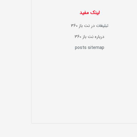
لینک مفید
تبلیغات در نت باز 360
درباره نت باز 360
posts sitemap