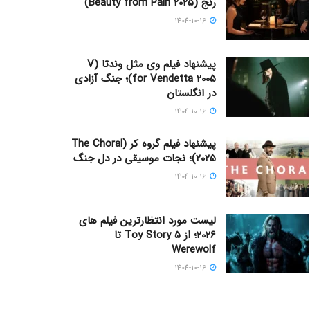
رنج (Beauty from Pain 2025)
1404-10-16
پیشنهاد فیلم وی مثل وندتا (V
for Vendetta 2005)؛ جنگ آزادی
در انگلستان
1404-10-16
پیشنهاد فیلم گروه کر (The Choral
2025)؛ نجات موسیقی در دل جنگ
1404-10-16
لیست مورد انتظارترین فیلم های
2026؛ از Toy Story 5 تا
Werewolf
1404-10-16