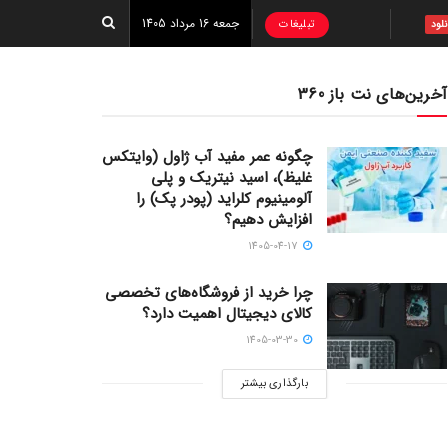
جمعه 16 مرداد 1405
تبلیغات
نلود
آخرین‌های نت باز 360
چگونه عمر مفید آب ژاول (وایتکس
غلیظ)، اسید نیتریک و پلی
آلومینیوم کلراید (پودر پک) را
افزایش دهیم؟
1405-04-17
چرا خرید از فروشگاه‌های تخصصی
کالای دیجیتال اهمیت دارد؟
1405-03-30
بارگذاری بیشتر