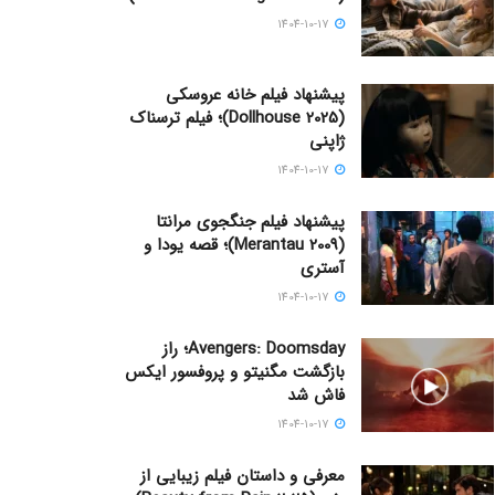
1404-10-17
پیشنهاد فیلم خانه عروسکی
(Dollhouse 2025)؛ فیلم ترسناک
ژاپنی
1404-10-17
پیشنهاد فیلم جنگجوی مرانتا
(Merantau 2009)؛ قصه یودا و
آستری
1404-10-17
Avengers: Doomsday؛ راز
بازگشت مگنیتو و پروفسور ایکس
فاش شد
1404-10-17
معرفی و داستان فیلم زیبایی از