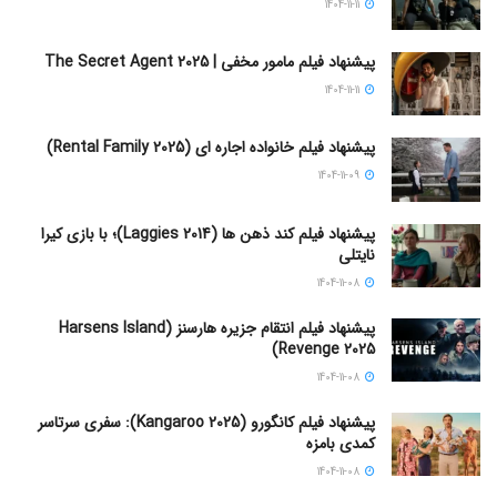
1404-11-11
پیشنهاد فیلم مامور مخفی | The Secret Agent 2025
1404-11-11
پیشنهاد فیلم خانواده اجاره‌ ای (Rental Family 2025)
1404-11-09
پیشنهاد فیلم کند ذهن ها (Laggies 2014)؛ با بازی کیرا
نایتلی
1404-11-08
پیشنهاد فیلم انتقام جزیره هارسنز (Harsens Island
Revenge 2025)
1404-11-08
پیشنهاد فیلم کانگورو (Kangaroo 2025): سفری سرتاسر
کمدی بامزه
1404-11-08