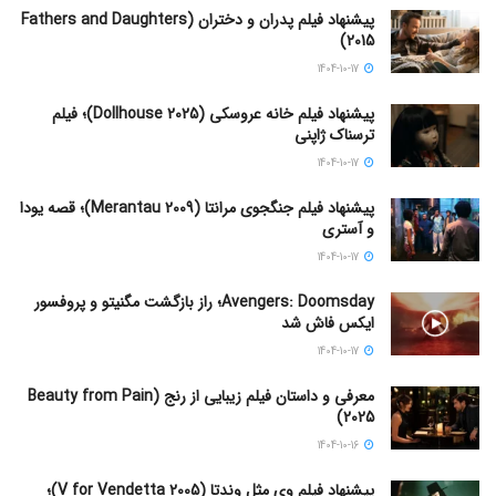
پیشنهاد فیلم پدران و دختران (Fathers and Daughters
2015)
1404-10-17
پیشنهاد فیلم خانه عروسکی (Dollhouse 2025)؛ فیلم
ترسناک ژاپنی
1404-10-17
پیشنهاد فیلم جنگجوی مرانتا (Merantau 2009)؛ قصه یودا
و آستری
1404-10-17
Avengers: Doomsday؛ راز بازگشت مگنیتو و پروفسور
ایکس فاش شد
1404-10-17
معرفی و داستان فیلم زیبایی از رنج (Beauty from Pain
2025)
1404-10-16
پیشنهاد فیلم وی مثل وندتا (V for Vendetta 2005)؛