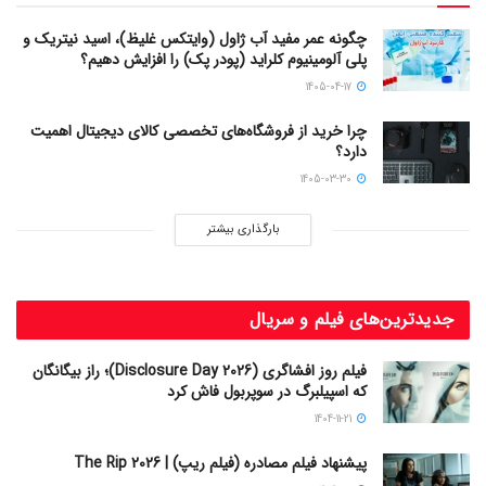
چگونه عمر مفید آب ژاول (وایتکس غلیظ)، اسید نیتریک و
پلی آلومینیوم کلراید (پودر پک) را افزایش دهیم؟
1405-04-17
چرا خرید از فروشگاه‌های تخصصی کالای دیجیتال اهمیت
دارد؟
1405-03-30
بارگذاری بیشتر
جدیدترین‌های فیلم و سریال
فیلم روز افشاگری (Disclosure Day 2026)؛ راز بیگانگان
که اسپیلبرگ در سوپربول فاش کرد
1404-11-21
پیشنهاد فیلم مصادره (فیلم ریپ) | The Rip 2026