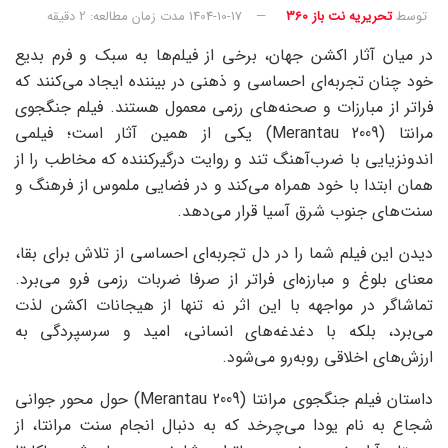
توسط
تحریریه نت باز 360
1404-10-17
مدت زمان مطالعه: 2 دقیقه
در میان آثار اکشن جهان، برخی از فیلم‌ها به سبک و فرم بدیع
خود چنان تجربه‌ای احساسی و ذهنی در بیننده ایجاد می‌کنند که
فراتر از مبارزات و صحنه‌های رزمی معمول هستند. فیلم جنگجوی
مرانتا (Merantau 2009) یکی از همین آثار است؛ فیلمی
اندونزیایی با ضرب‌آهنگ تند و روایت درگیرکننده که مخاطب را از
همان ابتدا با خود همراه می‌کند و در فضایی ملموس از فرهنگ و
سنت‌های جنوب شرق آسیا قرار می‌دهد.
دیدن این فیلم شما را در دل تجربه‌ای احساسی از تلاش برای بقا،
معنای بلوغ و مبارزه‌ای فراتر از صرفا ضربات رزمی فرو می‌برد.
تماشاگر در مواجهه با این اثر نه تنها از هیجانات اکشن لذت
می‌برد، بلکه با دغدغه‌های انسانی، امید و سرسپردگی به
ارزش‌های اخلاقی روبه‌رو می‌شود.
داستان فیلم جنگجوی مرانتا (Merantau 2009) حول محور جوانی
شجاع به نام یودا می‌چرخد که به دنبال انجام سنت مرانتا، از