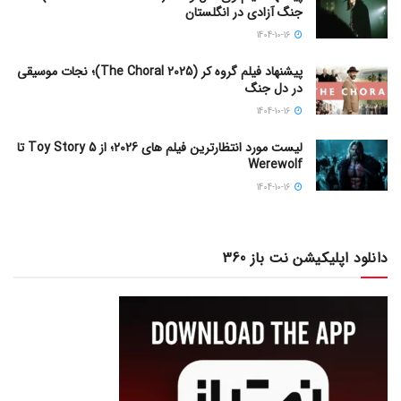
جنگ آزادی در انگلستان
1404-10-16
پیشنهاد فیلم گروه کر (The Choral 2025)؛ نجات موسیقی
در دل جنگ
1404-10-16
لیست مورد انتظارترین فیلم های 2026؛ از Toy Story 5 تا
Werewolf
1404-10-16
دانلود اپلیکیشن نت باز 360