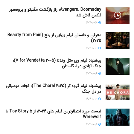
Avengers: Doomsday؛ راز بازگشت مگنیتو و پروفسور
ایکس فاش شد
1404-10-17
معرفی و داستان فیلم زیبایی از رنج (Beauty from Pain
2025)
1404-10-16
پیشنهاد فیلم وی مثل وندتا (V for Vendetta 2005)؛
جنگ آزادی در انگلستان
1404-10-16
پیشنهاد فیلم گروه کر (The Choral 2025)؛ نجات موسیقی
در دل جنگ
1404-10-16
لیست مورد انتظارترین فیلم های 2026؛ از Toy Story 5 تا
Werewolf
1404-10-16