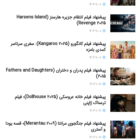
1404-11-08
پیشنهاد فیلم انتقام جزیره هارسنز (Harsens Island
Revenge 2025)
1404-11-08
پیشنهاد فیلم کانگورو (Kangaroo 2025): سفری سرتاسر
کمدی بامزه
1404-11-08
پیشنهاد فیلم پدران و دختران (Fathers and Daughters
2015)
1404-10-17
پیشنهاد فیلم خانه عروسکی (Dollhouse 2025)؛ فیلم
ترسناک ژاپنی
1404-10-17
پیشنهاد فیلم جنگجوی مرانتا (Merantau 2009)؛ قصه یودا
و آستری
1404-10-17