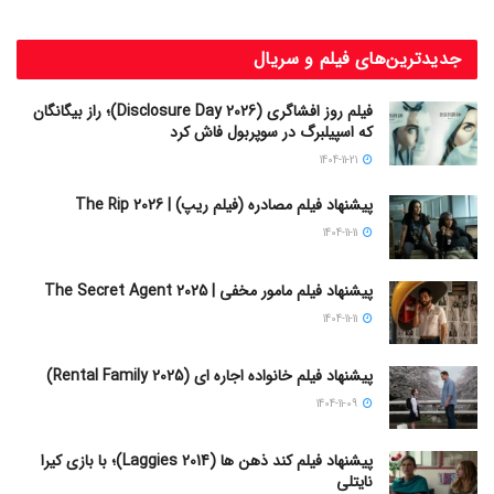
جدیدترین‌های فیلم و سریال
فیلم روز افشاگری (Disclosure Day 2026)؛ راز بیگانگان
که اسپیلبرگ در سوپربول فاش کرد
1404-11-21
پیشنهاد فیلم مصادره (فیلم ریپ) | The Rip 2026
1404-11-11
پیشنهاد فیلم مامور مخفی | The Secret Agent 2025
1404-11-11
پیشنهاد فیلم خانواده اجاره‌ ای (Rental Family 2025)
1404-11-09
پیشنهاد فیلم کند ذهن ها (Laggies 2014)؛ با بازی کیرا
نایتلی