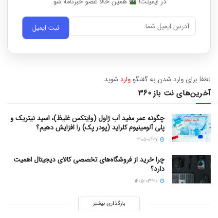
در ایمیلت!
همین حالا عضو خبرنامه شو.
ثبت ایمیل
لطفاَ برای وارد شدن به گفتگو
وارد
شوید
آخرین‌های نت باز 360
چگونه عمر مفید آب ژاول (وایتکس غلیظ)، اسید نیتریک و
پلی آلومینیوم کلراید (پودر پک) را افزایش دهیم؟
1405-04-17
چرا خرید از فروشگاه‌های تخصصی کالای دیجیتال اهمیت
دارد؟
1405-03-30
بارگذاری بیشتر