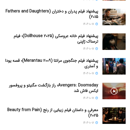
پیشنهاد فیلم پدران و دختران (Fathers and Daughters
2015)
1404-10-17
پیشنهاد فیلم خانه عروسکی (Dollhouse 2025)؛ فیلم
ترسناک ژاپنی
1404-10-17
پیشنهاد فیلم جنگجوی مرانتا (Merantau 2009)؛ قصه یودا
و آستری
1404-10-17
Avengers: Doomsday؛ راز بازگشت مگنیتو و پروفسور
ایکس فاش شد
1404-10-17
معرفی و داستان فیلم زیبایی از رنج (Beauty from Pain
2025)
1404-10-16