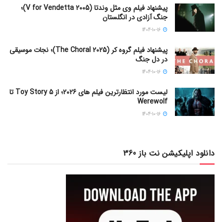
پیشنهاد فیلم وی مثل وندتا (V for Vendetta 2005)؛
جنگ آزادی در انگلستان
1404-10-16
پیشنهاد فیلم گروه کر (The Choral 2025)؛ نجات موسیقی
در دل جنگ
1404-10-16
لیست مورد انتظارترین فیلم های 2026؛ از Toy Story 5 تا
Werewolf
1404-10-16
دانلود اپلیکیشن نت باز 360