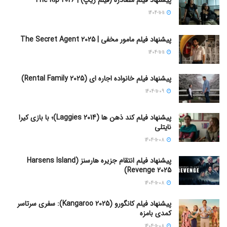
پیشنهاد فیلم مصادره (فیلم ریپ) | The Rip 2026
1404-11-11
پیشنهاد فیلم مامور مخفی | The Secret Agent 2025
1404-11-11
پیشنهاد فیلم خانواده اجاره‌ ای (Rental Family 2025)
1404-11-09
پیشنهاد فیلم کند ذهن ها (Laggies 2014)؛ با بازی کیرا
نایتلی
1404-11-08
پیشنهاد فیلم انتقام جزیره هارسنز (Harsens Island
Revenge 2025)
1404-11-08
پیشنهاد فیلم کانگورو (Kangaroo 2025): سفری سرتاسر
کمدی بامزه
1404-11-08