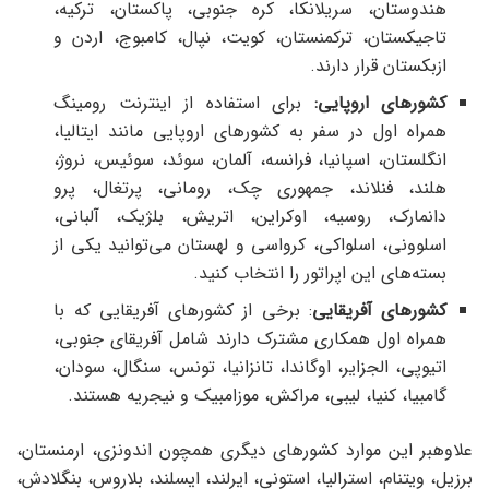
هندوستان، سریلانکا، کره جنوبی، پاکستان، ترکیه،
تاجیکستان، ترکمنستان، کویت، نپال، کامبوج، اردن و
ازبکستان قرار دارند.
کشورهای اروپایی:
برای استفاده از اینترنت رومینگ
همراه اول در سفر به کشورهای اروپایی مانند ایتالیا،
انگلستان، اسپانیا، فرانسه، آلمان، سوئد، سوئیس، نروژ،
هلند، فنلاند، جمهوری چک، رومانی، پرتغال، پرو
دانمارک، روسیه، اوکراین، اتریش، بلژیک، آلبانی،
اسلوونی، اسلواکی، کرواسی و لهستان می‌توانید یکی از
بسته‌های این اپراتور را انتخاب کنید.
کشورهای آفریقایی
: برخی از کشورهای آفریقایی که با
همراه اول همکاری مشترک دارند شامل آفریقای جنوبی،
اتیوپی، الجزایر، اوگاندا، تانزانیا، تونس، سنگال، سودان،
گامبیا، کنیا، لیبی، مراکش، موزامبیک و نیجریه هستند.
علاوه‎بر این موارد کشورهای دیگری همچون اندونزی، ارمنستان،
برزیل، ویتنام، استرالیا، استونی، ایرلند، ایسلند، بلاروس، بنگلادش،