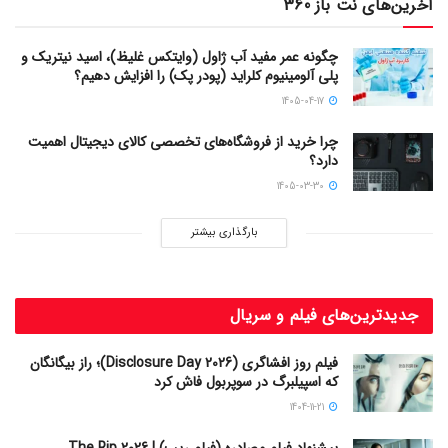
آخرین‌های نت باز 360
چگونه عمر مفید آب ژاول (وایتکس غلیظ)، اسید نیتریک و
پلی آلومینیوم کلراید (پودر پک) را افزایش دهیم؟
1405-04-17
چرا خرید از فروشگاه‌های تخصصی کالای دیجیتال اهمیت
دارد؟
1405-03-30
بارگذاری بیشتر
جدیدترین‌های فیلم و سریال
فیلم روز افشاگری (Disclosure Day 2026)؛ راز بیگانگان
که اسپیلبرگ در سوپربول فاش کرد
1404-11-21