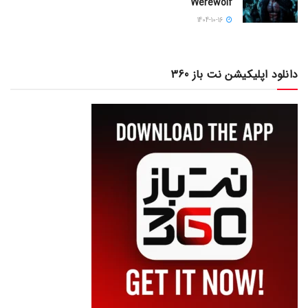
Werewolf
1404-10-16
دانلود اپلیکیشن نت باز 360