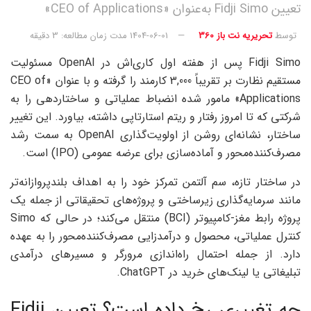
تعیین Fidji Simo به‌عنوان «CEO of Applications»
توسط
تحریریه نت باز 360
1404-06-01
مدت زمان مطالعه: 3 دقیقه
Fidji Simo پس از هفته اول کاری‌اش در OpenAI مسئولیت
مستقیم نظارت بر تقریباً 3,000 کارمند را گرفته و با عنوان «CEO of
Applications» مامور شده انضباط عملیاتی و ساختاردهی را به
شرکتی که تا امروز رفتار و ریتم استارتاپی داشته، بیاورد. این تغییر
ساختار، نشانه‌ای روشن از اولویت‌گذاری OpenAI به سمت رشد
مصرف‌کننده‌محور و آماده‌سازی برای عرضه عمومی (IPO) است.
در ساختار تازه، سم آلتمن تمرکز خود را به اهداف بلندپروازانه‌تر
مانند سرمایه‌گذاری زیرساختی و پروژه‌های تحقیقاتی از جمله یک
پروژه رابط مغز-کامپیوتر (BCI) منتقل می‌کند؛ در حالی که Simo
کنترل عملیاتی، محصول و درآمدزایی مصرف‌کننده‌‌محور را به عهده
دارد. از جمله احتمال راه‌اندازی مرورگر و مسیرهای درآمدی
تبلیغاتی یا لینک‌های خرید در ChatGPT.
چه تغییری رخ داده است؟ تعیین Fidji