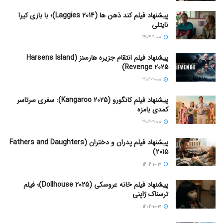
پیشنهاد فیلم کند ذهن ها (Laggies 2014)؛ با بازی کیرا
نایتلی
1404-11-08
پیشنهاد فیلم انتقام جزیره هارسنز (Harsens Island
Revenge 2025)
1404-11-08
پیشنهاد فیلم کانگورو (Kangaroo 2025): سفری سرتاسر
کمدی بامزه
1404-11-08
پیشنهاد فیلم پدران و دختران (Fathers and Daughters
2015)
1404-10-17
پیشنهاد فیلم خانه عروسکی (Dollhouse 2025)؛ فیلم
ترسناک ژاپنی
1404-10-17