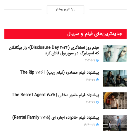
بارگذاری بیشتر
جدیدترین‌های فیلم و سریال
فیلم روز افشاگری (Disclosure Day 2026)؛ راز بیگانگان
که اسپیلبرگ در سوپربول فاش کرد
1404-11-21
پیشنهاد فیلم مصادره (فیلم ریپ) | The Rip 2026
1404-11-11
پیشنهاد فیلم مامور مخفی | The Secret Agent 2025
1404-11-11
پیشنهاد فیلم خانواده اجاره‌ ای (Rental Family 2025)
1404-11-09