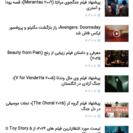
پیشنهاد فیلم جنگجوی مرانتا (Merantau 2009)؛ قصه یودا
و آستری
1404-10-17
Avengers: Doomsday؛ راز بازگشت مگنیتو و پروفسور
ایکس فاش شد
1404-10-17
معرفی و داستان فیلم زیبایی از رنج (Beauty from Pain
2025)
1404-10-16
پیشنهاد فیلم وی مثل وندتا (V for Vendetta 2005)؛
جنگ آزادی در انگلستان
1404-10-16
پیشنهاد فیلم گروه کر (The Choral 2025)؛ نجات موسیقی
در دل جنگ
1404-10-16
لیست مورد انتظارترین فیلم های 2026؛ از Toy Story 5 تا