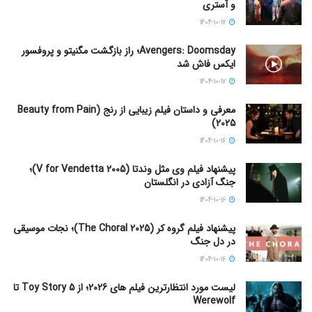
و آستری
1404-10-17
Avengers: Doomsday؛ راز بازگشت مگنیتو و پروفسور
ایکس فاش شد
1404-10-17
معرفی و داستان فیلم زیبایی از رنج (Beauty from Pain
2025)
1404-10-16
پیشنهاد فیلم وی مثل وندتا (V for Vendetta 2005)؛
جنگ آزادی در انگلستان
1404-10-16
پیشنهاد فیلم گروه کر (The Choral 2025)؛ نجات موسیقی
در دل جنگ
1404-10-16
لیست مورد انتظارترین فیلم های 2026؛ از Toy Story 5 تا
Werewolf