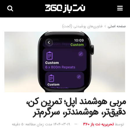
صفحه اصلی
فناوری‌های پوشیدنی (گجت)
مربی هوشمند اپل؛ تمرین کن،
دقیق‌تر، هوشمندتر، سرگرم‌تر
توسط
تحریریه نت باز 360
1404-03-19
مدت زمان مطالعه: 5 دقیقه