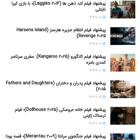
پیشنهاد فیلم کند ذهن ها (Laggies 2014)؛ با بازی کیرا
نایتلی
1404-11-08
پیشنهاد فیلم انتقام جزیره هارسنز (Harsens Island
Revenge 2025)
1404-11-08
پیشنهاد فیلم کانگورو (Kangaroo 2025): سفری سرتاسر
کمدی بامزه
1404-11-08
پیشنهاد فیلم پدران و دختران (Fathers and Daughters
2015)
1404-10-17
پیشنهاد فیلم خانه عروسکی (Dollhouse 2025)؛ فیلم
ترسناک ژاپنی
1404-10-17
پیشنهاد فیلم جنگجوی مرانتا (Merantau 2009)؛ قصه یودا