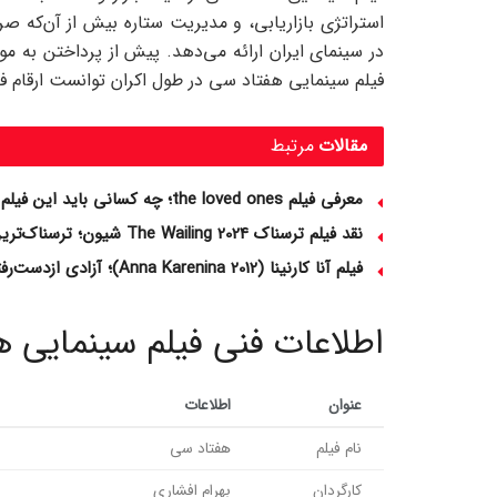
استراتژی بازاریابی، و مدیریت ستاره بیش از آن‌که ص
در سینمای ایران ارائه می‌دهد. پیش از پرداختن به 
فیلم سینمایی هفتاد سی در طول اکران توانست ارقام ف
مقالات
مرتبط
معرفی فیلم the loved ones؛ چه کسانی باید این فیلم را ببینند؟
نقد فیلم ترسناک The Wailing 2024 شیون؛ ترسناک‌ترین راز شیطان
فیلم آنا کارنینا (Anna Karenina 2012)؛ آزادی ازدست‌رفته زن
اطلاعات فنی فیلم سینمایی 
عنوان
اطلاعات
نام فیلم
هفتاد سی
کارگردان
بهرام افشاری