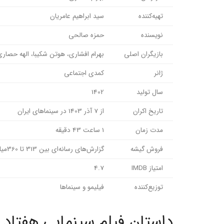
تهیه‌کننده
سید ابراهیم عامریان
نویسنده
حمزه صالحی
بازیگران اصلی
بهرام افشاری، هوتن شکیبا، الهه حصا
ژانر
کمدی اجتماعی
سال تولید
1402
تاریخ اکران
از 7 آذر 1403 در سینماهای ایران
مدت زمان
1 ساعت 43 دقیقه
فروش گیشه
گزارش‌های رسانه‌ای بین 313 تا 360میلیارد تومان
امتیاز IMDB
4.7
توزیع‌کننده
فیلیمو و سینماها
داستان فیلم سینمایی هفتاد