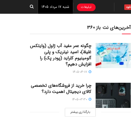
شنبه 17 مرداد 1405
تبلیغات
نلود
آخرین‌های نت باز 360
چگونه عمر مفید آب ژاول (وایتکس
غلیظ)، اسید نیتریک و پلی
آلومینیوم کلراید (پودر پک) را
افزایش دهیم؟
1405-04-17
چرا خرید از فروشگاه‌های تخصصی
کالای دیجیتال اهمیت دارد؟
1405-03-30
بارگذاری بیشتر