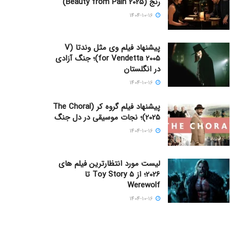
رنج (Beauty from Pain 2025)
1404-10-16
پیشنهاد فیلم وی مثل وندتا (V
for Vendetta 2005)؛ جنگ آزادی
در انگلستان
1404-10-16
پیشنهاد فیلم گروه کر (The Choral
2025)؛ نجات موسیقی در دل جنگ
1404-10-16
لیست مورد انتظارترین فیلم های
2026؛ از Toy Story 5 تا
Werewolf
1404-10-16