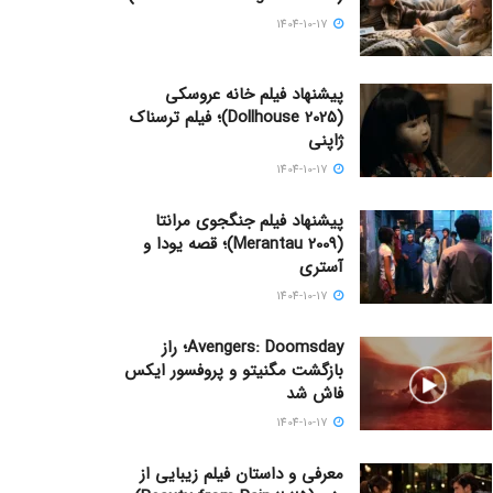
1404-10-17
پیشنهاد فیلم خانه عروسکی
(Dollhouse 2025)؛ فیلم ترسناک
ژاپنی
1404-10-17
پیشنهاد فیلم جنگجوی مرانتا
(Merantau 2009)؛ قصه یودا و
آستری
1404-10-17
Avengers: Doomsday؛ راز
بازگشت مگنیتو و پروفسور ایکس
فاش شد
1404-10-17
معرفی و داستان فیلم زیبایی از