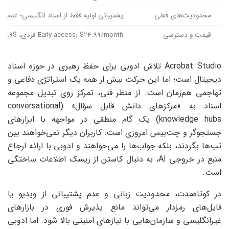
محدودیت‌های فعلی
پشتیبانی اولیه فقط از اسناد انگلیسی؛ عدم پ
قیمت و دسترسی
Early access: $24.99/month فردی، $29.99/month تیمی؛ دوره آزمایشی موجود
Acrobat Studio تلاش ادوبی برای حفظ رهبری در حوزه اسناد
دیجیتال است؛ اما این حرکت بیش از همه یک استراتژی دفاعی و
تهاجمی هم‌زمان است. از منظر فنی، تمرکز روی تبدیل مجموعه
اسناد به «مرکزهای دانش قابل سؤال» (conversational
knowledge hubs) یک گام منطقی در مواجهه با ابزارهای
جستجوگر و چت‌بیس امروزی است: کاربران دیگر نمی‌خواهند بین
تب‌ها بگردند، بلکه جواب‌ها را می‌خواهند و ادوبی با ارائه ارجاع
منبع در خروجی AI، به دنبال کاستن از ریسک اطلاعات ساختگی
است.
در کوتاه‌مدت، محدودیت زبانی و عدم پشتیبانی از ویدیو یا
فایل‌های رمزدار می‌تواند مانع پذیرش فوری در بازارهای
غیرانگلیسی و سازمان‌هایی با نیازهای امنیتی بالا شود. اما ادوبی