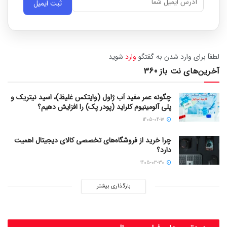
ثبت ایمیل
لطفاَ برای وارد شدن به گفتگو
وارد
شوید
آخرین‌های نت باز 360
چگونه عمر مفید آب ژاول (وایتکس غلیظ)، اسید نیتریک و
پلی آلومینیوم کلراید (پودر پک) را افزایش دهیم؟
1405-04-17
چرا خرید از فروشگاه‌های تخصصی کالای دیجیتال اهمیت
دارد؟
1405-03-30
بارگذاری بیشتر