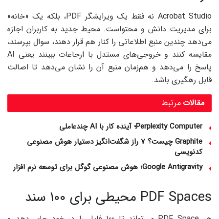
Acrobat Studio نه فقط یک ویرایشگر PDF، بلکه یک «خانه»
برای مدیریت دانش و محتواست. محیط جدید به کاربران اجازه
می‌دهد چندین منبع اطلاعاتی را کنار هم قرار دهند، سوال بپرسند،
مقایسه کنند و خروجی‌های مستدل با ارجاعات ببینند یعنی AI
پاسخ را می‌دهد و هم‌زمان منبع آن را نشان می‌دهد تا اصالت
قابل رهگیری باشد.
مقالات
مرتبط
Perplexity Computer؛ آینده کار با AI چندعاملی
Graphite چیست؟ 7 راز شگفت‌انگیز دستیار هوش مصنوعی
کدنویسی
Google Antigravity؛ هوش مصنوعی گوگل برای توسعه نرم‌ افزار
PDF Spaces محیطی برای 100 سند
هر PDF Space می‌تواند تا 100 فایل را در خود جای دهد و