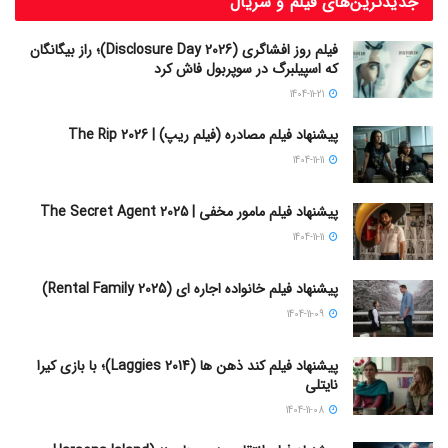
جدیدترین‌های فیلم و سریال
فیلم روز افشاگری (Disclosure Day 2026)؛ راز بیگانگان
که اسپیلبرگ در سوپربول فاش کرد
1404-11-21
پیشنهاد فیلم مصادره (فیلم ریپ) | The Rip 2026
1404-11-11
پیشنهاد فیلم مامور مخفی | The Secret Agent 2025
1404-11-11
پیشنهاد فیلم خانواده اجاره‌ ای (Rental Family 2025)
1404-11-09
پیشنهاد فیلم کند ذهن ها (Laggies 2014)؛ با بازی کیرا
نایتلی
1404-11-08