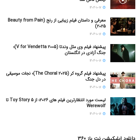
1404-10-17
معرفی و داستان فیلم زیبایی از رنج (Beauty from Pain
2025)
1404-10-16
پیشنهاد فیلم وی مثل وندتا (V for Vendetta 2005)؛
جنگ آزادی در انگلستان
1404-10-16
پیشنهاد فیلم گروه کر (The Choral 2025)؛ نجات موسیقی
در دل جنگ
1404-10-16
لیست مورد انتظارترین فیلم های 2026؛ از Toy Story 5 تا
Werewolf
1404-10-16
دانلود اپلیکیشن نت باز 360