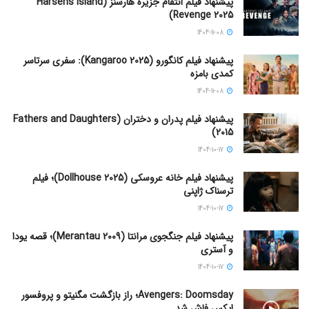
پیشنهاد فیلم انتقام جزیره هارسنز (Harsens Island
Revenge 2025)
1404-11-08
پیشنهاد فیلم کانگورو (Kangaroo 2025): سفری سرتاسر
کمدی بامزه
1404-11-08
پیشنهاد فیلم پدران و دختران (Fathers and Daughters
2015)
1404-10-17
پیشنهاد فیلم خانه عروسکی (Dollhouse 2025)؛ فیلم
ترسناک ژاپنی
1404-10-17
پیشنهاد فیلم جنگجوی مرانتا (Merantau 2009)؛ قصه یودا
و آستری
1404-10-17
Avengers: Doomsday؛ راز بازگشت مگنیتو و پروفسور
ایکس فاش شد