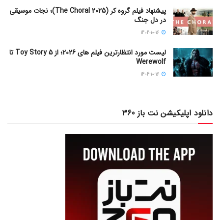
پیشنهاد فیلم گروه کر (The Choral 2025)؛ نجات موسیقی
در دل جنگ
1404-10-16
لیست مورد انتظارترین فیلم های 2026؛ از Toy Story 5 تا
Werewolf
1404-10-16
دانلود اپلیکیشن نت باز 360