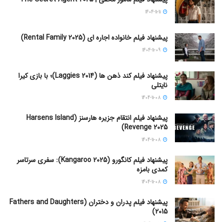
1404-11-11
پیشنهاد فیلم خانواده اجاره‌ ای (Rental Family 2025)
1404-11-09
پیشنهاد فیلم کند ذهن ها (Laggies 2014)؛ با بازی کیرا
نایتلی
1404-11-08
پیشنهاد فیلم انتقام جزیره هارسنز (Harsens Island
Revenge 2025)
1404-11-08
پیشنهاد فیلم کانگورو (Kangaroo 2025): سفری سرتاسر
کمدی بامزه
1404-11-08
پیشنهاد فیلم پدران و دختران (Fathers and Daughters
2015)