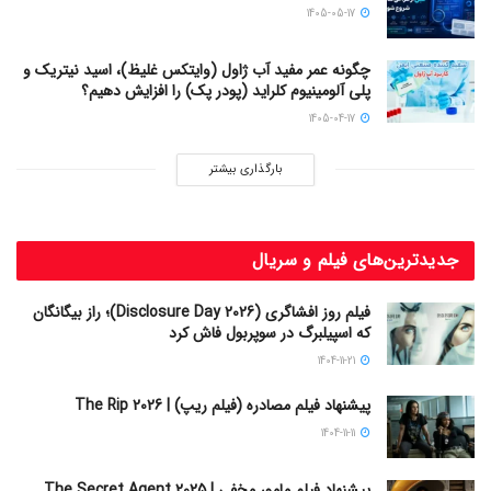
1405-05-17
چگونه عمر مفید آب ژاول (وایتکس غلیظ)، اسید نیتریک و
پلی آلومینیوم کلراید (پودر پک) را افزایش دهیم؟
1405-04-17
بارگذاری بیشتر
جدیدترین‌های فیلم و سریال
فیلم روز افشاگری (Disclosure Day 2026)؛ راز بیگانگان
که اسپیلبرگ در سوپربول فاش کرد
1404-11-21
پیشنهاد فیلم مصادره (فیلم ریپ) | The Rip 2026
1404-11-11
پیشنهاد فیلم مامور مخفی | The Secret Agent 2025