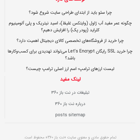
چرا سئو باید از ابتدای طراحی سایت شروع شود؟
چگونه عمر مفید آب ژاول (وایتکس غلیظ)، اسید نیتریک و پلی آلومینیوم
کلراید (پودر پک) را افزایش دهیم؟
چرا خرید از فروشگاه‌های تخصصی کالای دیجیتال اهمیت دارد؟
چرا خرید SSL رایگان Let’s Encrypt می‌تواند تهدیدی برای کسب‌وکارها
باشد؟
لیست ارزهای ترامپ؛ اسم ارز اصلی ترامپ چیست؟
لینک مفید
تبلیغات در نت باز 360
درباره نت باز 360
posts sitemap
تمام حقوق مادی و معنوی سایت «نت باز 360» محفوظ است.