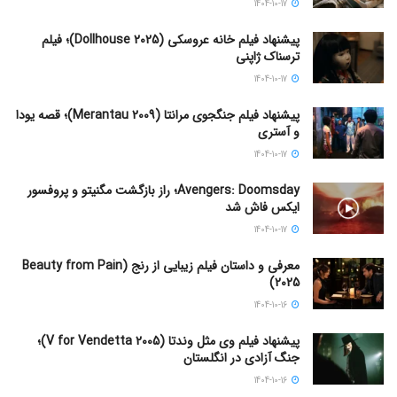
1404-10-17
پیشنهاد فیلم خانه عروسکی (Dollhouse 2025)؛ فیلم
ترسناک ژاپنی
1404-10-17
پیشنهاد فیلم جنگجوی مرانتا (Merantau 2009)؛ قصه یودا
و آستری
1404-10-17
Avengers: Doomsday؛ راز بازگشت مگنیتو و پروفسور
ایکس فاش شد
1404-10-17
معرفی و داستان فیلم زیبایی از رنج (Beauty from Pain
2025)
1404-10-16
پیشنهاد فیلم وی مثل وندتا (V for Vendetta 2005)؛
جنگ آزادی در انگلستان
1404-10-16