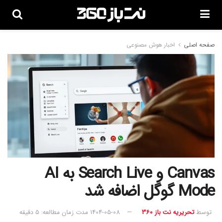
صفحه اصلی
اخبار هوش مصنوعی
Canvas و Search Live به AI
Mode گوگل اضافه شد
توسط
تحریریه نت باز 360
1404-05-08
مدت زمان مطالعه: 5 دقیقه