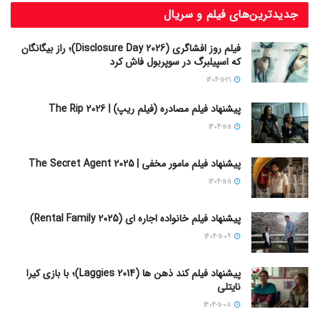
جدیدترین‌های فیلم و سریال
فیلم روز افشاگری (Disclosure Day 2026)؛ راز بیگانگان
که اسپیلبرگ در سوپربول فاش کرد
1404-11-21
پیشنهاد فیلم مصادره (فیلم ریپ) | The Rip 2026
1404-11-11
پیشنهاد فیلم مامور مخفی | The Secret Agent 2025
1404-11-11
پیشنهاد فیلم خانواده اجاره‌ ای (Rental Family 2025)
1404-11-09
پیشنهاد فیلم کند ذهن ها (Laggies 2014)؛ با بازی کیرا
نایتلی
1404-11-08