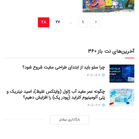
28
27
…
1
آخرین‌های نت باز 360
چرا سئو باید از ابتدای طراحی سایت شروع شود؟
1405-05-17
چگونه عمر مفید آب ژاول (وایتکس غلیظ)، اسید نیتریک و
پلی آلومینیوم کلراید (پودر پک) را افزایش دهیم؟
1405-04-17
بارگذاری بیشتر