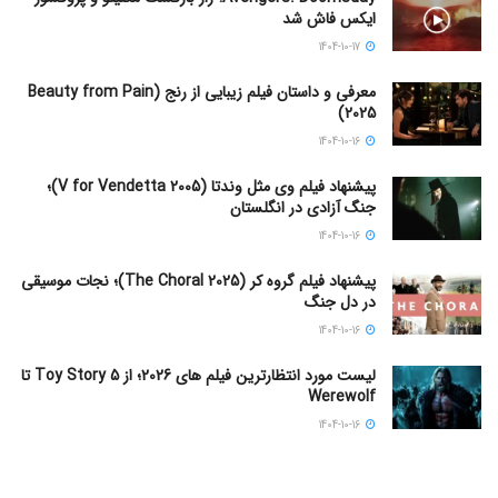
ایکس فاش شد
1404-10-17
معرفی و داستان فیلم زیبایی از رنج (Beauty from Pain
2025)
1404-10-16
پیشنهاد فیلم وی مثل وندتا (V for Vendetta 2005)؛
جنگ آزادی در انگلستان
1404-10-16
پیشنهاد فیلم گروه کر (The Choral 2025)؛ نجات موسیقی
در دل جنگ
1404-10-16
لیست مورد انتظارترین فیلم های 2026؛ از Toy Story 5 تا
Werewolf
1404-10-16