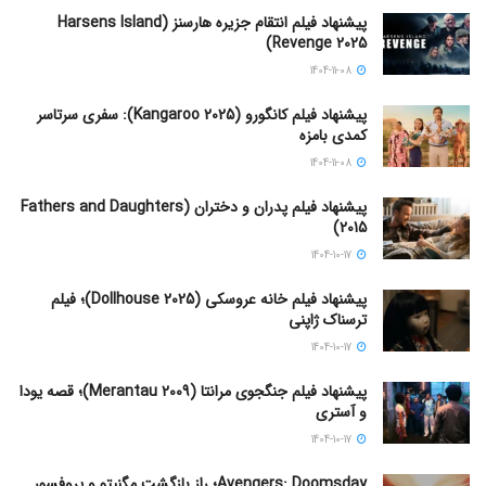
پیشنهاد فیلم انتقام جزیره هارسنز (Harsens Island
Revenge 2025)
1404-11-08
پیشنهاد فیلم کانگورو (Kangaroo 2025): سفری سرتاسر
کمدی بامزه
1404-11-08
پیشنهاد فیلم پدران و دختران (Fathers and Daughters
2015)
1404-10-17
پیشنهاد فیلم خانه عروسکی (Dollhouse 2025)؛ فیلم
ترسناک ژاپنی
1404-10-17
پیشنهاد فیلم جنگجوی مرانتا (Merantau 2009)؛ قصه یودا
و آستری
1404-10-17
Avengers: Doomsday؛ راز بازگشت مگنیتو و پروفسور