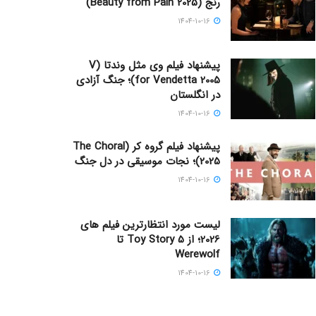
رنج (Beauty from Pain 2025)
1404-10-16
پیشنهاد فیلم وی مثل وندتا (V
for Vendetta 2005)؛ جنگ آزادی
در انگلستان
1404-10-16
پیشنهاد فیلم گروه کر (The Choral
2025)؛ نجات موسیقی در دل جنگ
1404-10-16
لیست مورد انتظارترین فیلم های
2026؛ از Toy Story 5 تا
Werewolf
1404-10-16