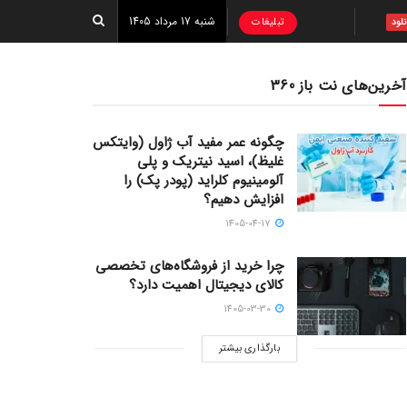
شنبه 17 مرداد 1405
تبلیغات
نلود
آخرین‌های نت باز 360
چگونه عمر مفید آب ژاول (وایتکس
غلیظ)، اسید نیتریک و پلی
آلومینیوم کلراید (پودر پک) را
افزایش دهیم؟
1405-04-17
چرا خرید از فروشگاه‌های تخصصی
کالای دیجیتال اهمیت دارد؟
1405-03-30
بارگذاری بیشتر