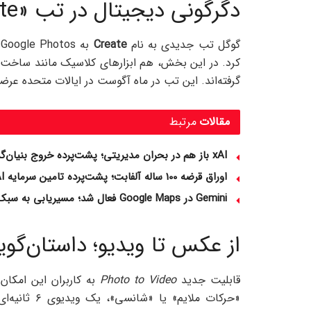
دگرگونی دیجیتال در تب «Create»
گوگل تب جدیدی به نام
Create
ب
کرد. در این بخش، هم ابزارهای کلاسیک مانند ساخت 
گرفته‌اند. این تب در ماه آگوست در ایالات متحده عرض
مقالات
مرتبط
xAI باز هم در بحران مدیریتی؛ پشت‌پرده خروج بنیان‌گذاران چیست؟
اوراق قرضه 100 ساله آلفابت؛ پشت‌پرده تامین سرمایه AI گوگل
Gemini در Google Maps فعال شد؛ مسیریابی به سبک آینده
از عکس تا ویدیو؛ داستان‌گو
قابلیت جدید
Photo to Video
به کاربران این امکان 