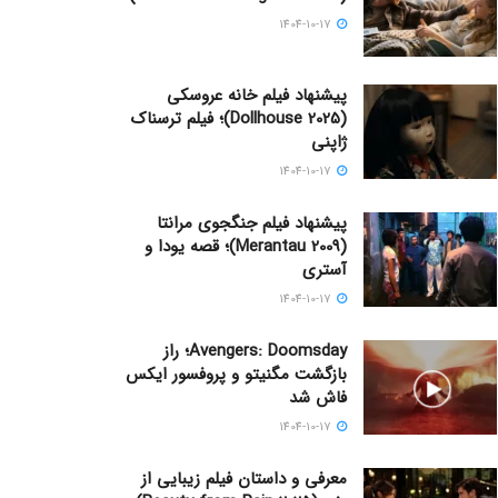
1404-10-17
پیشنهاد فیلم خانه عروسکی
(Dollhouse 2025)؛ فیلم ترسناک
ژاپنی
1404-10-17
پیشنهاد فیلم جنگجوی مرانتا
(Merantau 2009)؛ قصه یودا و
آستری
1404-10-17
Avengers: Doomsday؛ راز
بازگشت مگنیتو و پروفسور ایکس
فاش شد
1404-10-17
معرفی و داستان فیلم زیبایی از