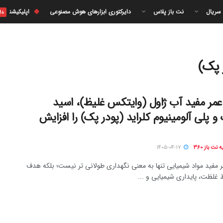
 سریال
نت باز پلاس
دایرکتوری ابزارهای هوش مصنوعی
اپلیکیشن
دا
 پک)
عمر مفید آب ژاول (وایتکس غلیظ)، اسید
و پلی آلومینیوم کلراید (پودر پک) را افزایش
نت باز 360
1405-04-17
 مفید مواد شیمیایی تنها به معنی نگهداری طولانی‌ تر نیست؛ بلکه هدف
غلظت، پایداری شیمیایی و ...