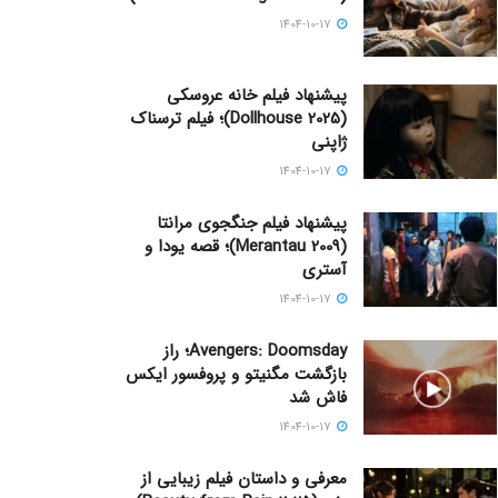
1404-10-17
پیشنهاد فیلم خانه عروسکی
(Dollhouse 2025)؛ فیلم ترسناک
ژاپنی
1404-10-17
پیشنهاد فیلم جنگجوی مرانتا
(Merantau 2009)؛ قصه یودا و
آستری
1404-10-17
Avengers: Doomsday؛ راز
بازگشت مگنیتو و پروفسور ایکس
فاش شد
1404-10-17
معرفی و داستان فیلم زیبایی از