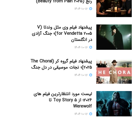
رنج (Beauty from Pain 2025)
1404-10-16
پیشنهاد فیلم وی مثل وندتا (V
for Vendetta 2005)؛ جنگ آزادی
در انگلستان
1404-10-16
پیشنهاد فیلم گروه کر (The Choral
2025)؛ نجات موسیقی در دل جنگ
1404-10-16
لیست مورد انتظارترین فیلم های
2026؛ از Toy Story 5 تا
Werewolf
1404-10-16