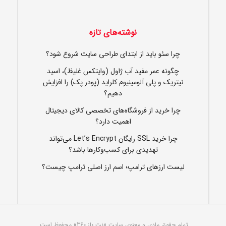
نوشته‌های تازه
چرا سئو باید از ابتدای طراحی سایت شروع شود؟
چگونه عمر مفید آب ژاول (وایتکس غلیظ)، اسید
نیتریک و پلی آلومینیوم کلراید (پودر پک) را افزایش
دهیم؟
چرا خرید از فروشگاه‌های تخصصی کالای دیجیتال
اهمیت دارد؟
چرا خرید SSL رایگان Let’s Encrypt می‌تواند
تهدیدی برای کسب‌وکارها باشد؟
لیست ارزهای ترامپ؛ اسم ارز اصلی ترامپ چیست؟
تمام حقوق مادی و معنوی سایت «نت باز 360» محفوظ است.