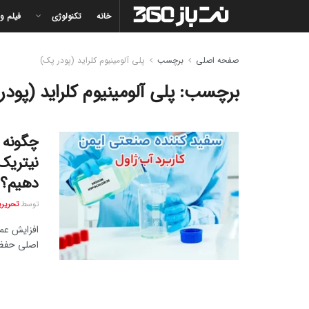
خانه
تکنولوژی
فیلم و
صفحه اصلی
برچسب
پلی آلومینیوم کلراید (پودر پک)
برچسب:
پلی آلومینیوم کلراید (پودر
چگونه 
نیتریک 
دهیم؟
توسط
تحریریه 
افزایش عمر
اصلی حفظ 