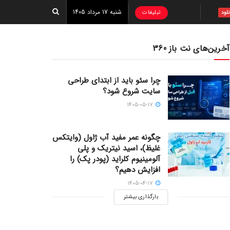
شنبه 17 مرداد 1405
تبلیغات
نلود
آخرین‌های نت باز 360
چرا سئو باید از ابتدای طراحی
سایت شروع شود؟
1405-05-17
چگونه عمر مفید آب ژاول (وایتکس
غلیظ)، اسید نیتریک و پلی
آلومینیوم کلراید (پودر پک) را
افزایش دهیم؟
1405-04-17
بارگذاری بیشتر