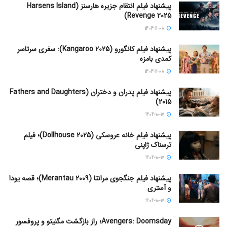
پیشنهاد فیلم انتقام جزیره هارسنز (Harsens Island
Revenge 2025)
1404-11-08
پیشنهاد فیلم کانگورو (Kangaroo 2025): سفری سرتاسر
کمدی بامزه
1404-11-08
پیشنهاد فیلم پدران و دختران (Fathers and Daughters
2015)
1404-10-17
پیشنهاد فیلم خانه عروسکی (Dollhouse 2025)؛ فیلم
ترسناک ژاپنی
1404-10-17
پیشنهاد فیلم جنگجوی مرانتا (Merantau 2009)؛ قصه یودا
و آستری
1404-10-17
Avengers: Doomsday؛ راز بازگشت مگنیتو و پروفسور