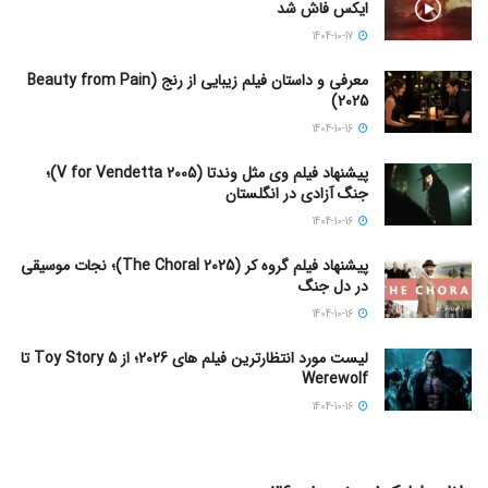
ایکس فاش شد
1404-10-17
معرفی و داستان فیلم زیبایی از رنج (Beauty from Pain
2025)
1404-10-16
پیشنهاد فیلم وی مثل وندتا (V for Vendetta 2005)؛
جنگ آزادی در انگلستان
1404-10-16
پیشنهاد فیلم گروه کر (The Choral 2025)؛ نجات موسیقی
در دل جنگ
1404-10-16
لیست مورد انتظارترین فیلم های 2026؛ از Toy Story 5 تا
Werewolf
1404-10-16