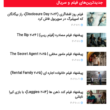
جدیدترین‌های فیلم و سریال
فیلم روز افشاگری (Disclosure Day 2026)؛ راز بیگانگان
که اسپیلبرگ در سوپربول فاش کرد
1404-11-21
پیشنهاد فیلم مصادره (فیلم ریپ) | The Rip 2026
1404-11-11
پیشنهاد فیلم مامور مخفی | The Secret Agent 2025
1404-11-11
پیشنهاد فیلم خانواده اجاره‌ ای (Rental Family 2025)
1404-11-09
پیشنهاد فیلم کند ذهن ها (Laggies 2014)؛ با بازی کیرا
نایتلی
1404-11-08