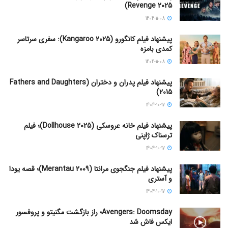
Revenge 2025)
1404-11-08
پیشنهاد فیلم کانگورو (Kangaroo 2025): سفری سرتاسر
کمدی بامزه
1404-11-08
پیشنهاد فیلم پدران و دختران (Fathers and Daughters
2015)
1404-10-17
پیشنهاد فیلم خانه عروسکی (Dollhouse 2025)؛ فیلم
ترسناک ژاپنی
1404-10-17
پیشنهاد فیلم جنگجوی مرانتا (Merantau 2009)؛ قصه یودا
و آستری
1404-10-17
Avengers: Doomsday؛ راز بازگشت مگنیتو و پروفسور
ایکس فاش شد