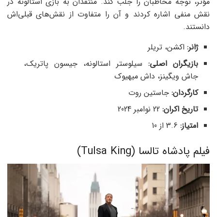
مؤثر، توجه مخاطبان را جلب کند. منتقدان به بازی استالونه در
نقش منفی اشاره کردند و آن را متفاوت از نقش‌های قبلی‌اش
دانستند.
ژانر:
اکشن، تریلر
بازیگران اصلی:
سیلوستر استالونه، جیسون پاتریک،
جاش ویگینز، داش میهیوک
کارگردان:
جاستین روت
تاریخ اکران:
22 نوامبر 2024
امتیاز:
3.6 از 10
فیلم پادشاه تالسا (Tulsa King)