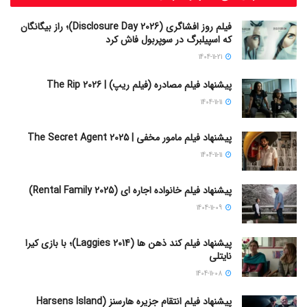
فیلم روز افشاگری (Disclosure Day 2026)؛ راز بیگانگان
که اسپیلبرگ در سوپربول فاش کرد
1404-11-21
پیشنهاد فیلم مصادره (فیلم ریپ) | The Rip 2026
1404-11-11
پیشنهاد فیلم مامور مخفی | The Secret Agent 2025
1404-11-11
پیشنهاد فیلم خانواده اجاره‌ ای (Rental Family 2025)
1404-11-09
پیشنهاد فیلم کند ذهن ها (Laggies 2014)؛ با بازی کیرا
نایتلی
1404-11-08
پیشنهاد فیلم انتقام جزیره هارسنز (Harsens Island