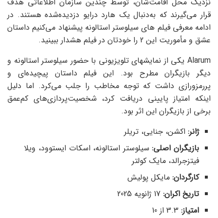
نزدیک محل اقامت‌شان، توسط چندین سازمان اطلاعاتی هدف
قرار می‌گیرند که به‌دنبال یک هارد درایو دزدیده‌شده هستند. در
ادامه معرفی فیلم های سیلوستر استالونه پیشنهاد می‌کنیم داستان
عشق و مأموریت این 2 را خودتان در فیلم هشدار ببینید.
Alarum یکی از نمایشهای تلویزیونی با حضور سیلوستر استالونه و
دیگر بازیگران مطرح بود. این فیلم داستان پیچیده‌ای و
پررمزورازی داشت که توجه مخاطب را جلب می‌کرد. اما دلیل
اینکه امتیاز پایینی دریافت کرد، شخصیت‌‌پردازی‌های کم‌عمق
برخی از بازیگران این اثر بود.
ژانر:
اکشن، جنایی، تریلر
بازیگران اصلی:
سیلوستر استالونه، اسکات ایستوود، ویلا
فیتزجرالد، مایک کولتر
کارگردان:
مایکل پولیش
تاریخ اکران:
17 ژانویه 2025
امتیاز
:
3.3 از 10