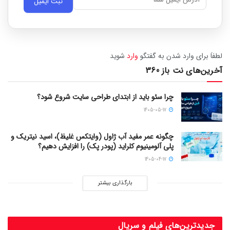
لطفاَ برای وارد شدن به گفتگو
وارد
شوید
آخرین‌های نت باز 360
چرا سئو باید از ابتدای طراحی سایت شروع شود؟
1405-05-17
چگونه عمر مفید آب ژاول (وایتکس غلیظ)، اسید نیتریک و
پلی آلومینیوم کلراید (پودر پک) را افزایش دهیم؟
1405-04-17
بارگذاری بیشتر
جدیدترین‌های فیلم و سریال