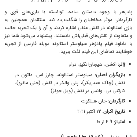
پادزهر با وجود داستان ساده، توانسته با بازی‌های قوی و
کارگردانی موثر مخاطبان را شگفت‌زده کند. منتقدان همچنین به
بازی استالونه در نقش منفی اشاره کردند و آن را بک تجربه جالب
و متفاوت از نقش‌های قبلی‌اش دانستند. پیشنهاد می‌شود شما نیز
با دانلود فیلم پادزهر سیلوستر استالونه دوبله فارسی از تجربه
خوشایند تماشای این فیلم لذت ببرید.
ژانر:
اکشن، هیجان‌انگیز، درام
بازیگران اصلی:
سیلوستر استالونه، چارز اس. داتون در
نقش (چاک هندریکز)، پلی والکر در نقش (جنی مانرو)،
کارتنی بی. وانس در نقش (ویل جونز)
کارگردان:
جان هیلکوت
تاریخ اکران:
22 اکتبر 2021
امتیاز
:
4.9 از 10