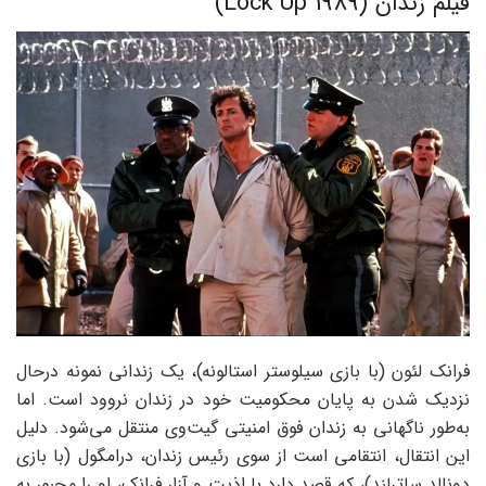
فیلم زندان (Lock Up 1989)
فرانک لئون (با بازی سیلوستر استالونه)، یک زندانی نمونه درحال
نزدیک شدن به پایان محکومیت خود در زندان نروود است. اما
به‌طور ناگهانی به زندان فوق امنیتی گیت‌وی منتقل می‌شود. دلیل
این انتقال، انتقامی است از سوی رئیس زندان، درامگول (با بازی
دونالد ساترلند)، که قصد دارد با اذیت و آزار فرانک، او را مجبور به