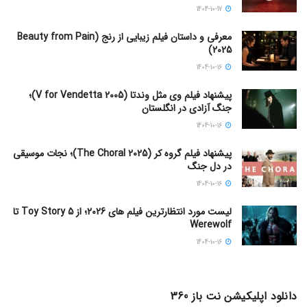
1404-10-17
معرفی و داستان فیلم زیبایی از رنج (Beauty from Pain
2025)
1404-10-16
پیشنهاد فیلم وی مثل وندتا (V for Vendetta 2005)؛
جنگ آزادی در انگلستان
1404-10-16
پیشنهاد فیلم گروه کر (The Choral 2025)؛ نجات موسیقی
در دل جنگ
1404-10-16
لیست مورد انتظارترین فیلم های 2026؛ از Toy Story 5 تا
Werewolf
1404-10-16
دانلود اپلیکیشن نت باز 360