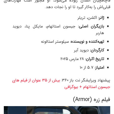
قاچاقچیان انسان ربوده می‌شود، او مجبور است مهارت‌های
قبلی‌اش را به‌کار گیرد تا او را نجات دهد.
ژانر:
اکشن، تریلر
بازیگران اصلی:
جیسون استاتهام، مایکل پنا، دیوید
هاربر
تهیه‌کننده و نویسنده:
سیلوستر استالونه
کارگردان:
دیوید آیر
تاریخ اکران:
28 مارس 2025
امتیاز
:
5.7 از 10
پیشنهاد ویرایشگر نت باز 360:
بیش از 35 عنوان از فیلم های
جیسون استاتهام + بیوگرافی
فیلم زره (Armor)