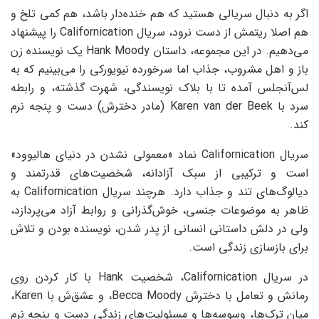
اگر به دنبال سریالی هستید که هم خنده‌دار باشد، هم کمی تلخ و
هم اصلا ریتمش از دست نرود، ‌‎سریال Californication را پیشنهاد
می‌دهیم. در این مجموعه، داستان ‎Hank Moody‌ یک نویسنده زن
باز و اهل مشروب، جذاب اما سرخورده نیویورکی را می‌بینیم که به
لس‌آنجلس آمده تا با بلاک نویسندگی‌، شهرت گذشته، و رابطه
سرد با ‎Karen van der Beek (مادر دخترش) دست و پنجه نرم
کند.
سریال Californication نماد «معمولی نشدن در دنیای هالیوود»
است و ترکیبی از سبک آزادانه، شخصیت‌های قدرتمند و
دیالوگ‌های تند و جذاب دارد. هرچند سریال Californication به
ظاهر به موضوعات جنسی، خوش‌گذرانی و روابط آزاد می‌پردازد،
ولی در دلش داستانی انسانی از پدر شدن، نویسنده بودن و تلاش
برای بازسازی زندگی‌ است.
در سریال Californication، شخصیت Hank با کار کردن روی
رمانش و تعامل با ‌دخترش ‌Becca Moody، و عشق‌ش با Karen،
میان ترک‌ها، وسوسه‌ها و مسئولیت‌های زندگی دست و پنجه نرم