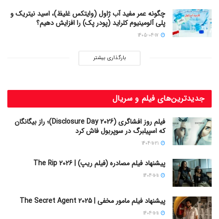
چگونه عمر مفید آب ژاول (وایتکس غلیظ)، اسید نیتریک و
پلی آلومینیوم کلراید (پودر پک) را افزایش دهیم؟
1405-04-17
بارگذاری بیشتر
جدیدترین‌های فیلم و سریال
فیلم روز افشاگری (Disclosure Day 2026)؛ راز بیگانگان
که اسپیلبرگ در سوپربول فاش کرد
1404-11-21
پیشنهاد فیلم مصادره (فیلم ریپ) | The Rip 2026
1404-11-11
پیشنهاد فیلم مامور مخفی | The Secret Agent 2025
1404-11-11