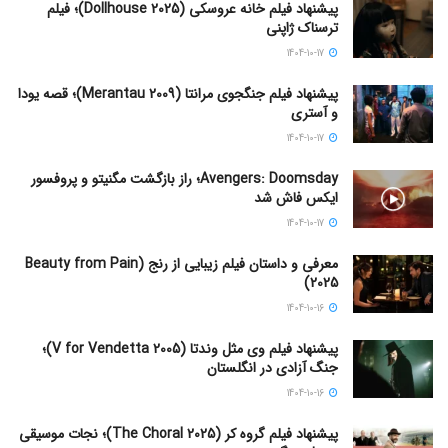
پیشنهاد فیلم خانه عروسکی (Dollhouse 2025)؛ فیلم
ترسناک ژاپنی
1404-10-17
پیشنهاد فیلم جنگجوی مرانتا (Merantau 2009)؛ قصه یودا
و آستری
1404-10-17
Avengers: Doomsday؛ راز بازگشت مگنیتو و پروفسور
ایکس فاش شد
1404-10-17
معرفی و داستان فیلم زیبایی از رنج (Beauty from Pain
2025)
1404-10-16
پیشنهاد فیلم وی مثل وندتا (V for Vendetta 2005)؛
جنگ آزادی در انگلستان
1404-10-16
پیشنهاد فیلم گروه کر (The Choral 2025)؛ نجات موسیقی