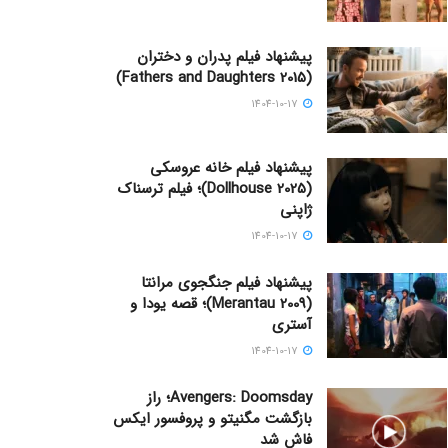
پیشنهاد فیلم پدران و دختران
(Fathers and Daughters 2015)
1404-10-17
پیشنهاد فیلم خانه عروسکی
(Dollhouse 2025)؛ فیلم ترسناک
ژاپنی
1404-10-17
پیشنهاد فیلم جنگجوی مرانتا
(Merantau 2009)؛ قصه یودا و
آستری
1404-10-17
Avengers: Doomsday؛ راز
بازگشت مگنیتو و پروفسور ایکس
فاش شد