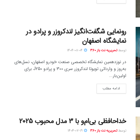
رونمایی شگفت‌انگیز لندکروزر و پرادو در
نمایشگاه اصفهان
توسط
تحریریه نت باز 360
1404-08-04
در نوزدهمین نمایشگاه تخصصی صنعت خودرو اصفهان، نسل‌های
به‌روز و وارداتی تویوتا لندکروزر سری 300 و پرادو J250 برای
اولین‌بار...
ادامه مطلب
خداحافظی بی‌ام‌و با 3 مدل محبوب 2025
توسط
تحریریه نت باز 360
1404-07-19