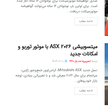
صدور گواهینامه موتورسیکلت برای نوجوانان 16 ساله آغاز شده
است. برای اولین بار، نوجوانان 16 ساله می‌توانند گواهینامه
موتورسیکلت دریافت...
ادامه مطلب
میتسوبیشی ASX 2026 با موتور توربو و
امکانات جدید
توسط
تحریریه نت باز 360
1404-07-10
نسل جدید Mitsubishi ASX، کراس‌اوور جمع‌وجور ژاپنی،
سرانجام برای سال 2026 معرفی شد و با تغییراتی بنیادی، توجه
بازار خودروهای...
ادامه مطلب