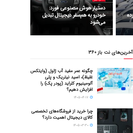
دستیار هوش مصنوعی فورد:
ده
خودرو به هم‌سفر دیجیتال تبدیل
می‌شود
آخرین‌های نت باز 360
چگونه عمر مفید آب ژاول (وایتکس
غلیظ)، اسید نیتریک و پلی
آلومینیوم کلراید (پودر پک) را
افزایش دهیم؟
1405-04-17
چرا خرید از فروشگاه‌های تخصصی
کالای دیجیتال اهمیت دارد؟
1405-03-30