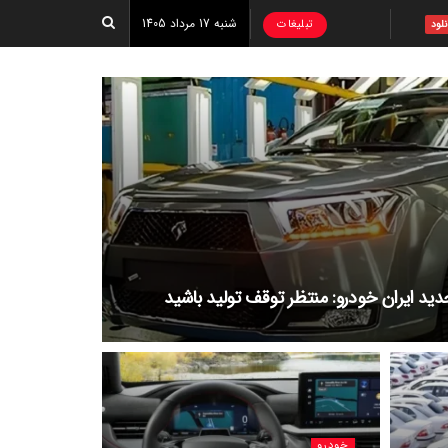
شنبه 17 مرداد 1405
تبلیغات
نلود
دید ایران خودرو: منتظر توقف تولید باشید
خودرو