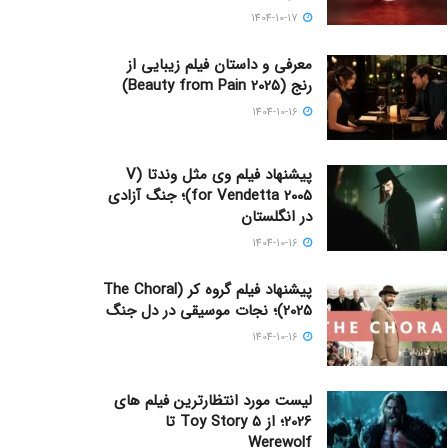
1404-10-17
معرفی و داستان فیلم زیبایی از
رنج (Beauty from Pain 2025)
1404-10-16
پیشنهاد فیلم وی مثل وندتا (V
for Vendetta 2005)؛ جنگ آزادی
در انگلستان
1404-10-16
پیشنهاد فیلم گروه کر (The Choral
2025)؛ نجات موسیقی در دل جنگ
1404-10-16
لیست مورد انتظارترین فیلم های
2026؛ از Toy Story 5 تا
Werewolf