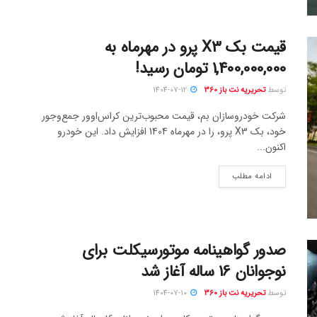
قیمت بک X3 پرو در مهرماه به
1,400,000,000 تومان رسید!
توسط
تحریریه نت باز 360
1404-07-12
شرکت خودروسازان بم، قیمت محبوب‌ترین کراس‌اوور جمع‌وجور
خود، بک X3 پرو، را در مهرماه 1404 افزایش داد. این خودرو
اکنون...
ادامه مطلب
صدور گواهینامه موتورسیکلت برای
نوجوانان 16 ساله آغاز شد
توسط
تحریریه نت باز 360
1404-07-10