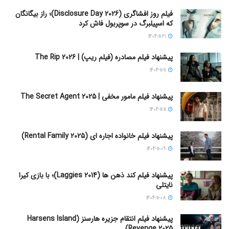
فیلم روز افشاگری (Disclosure Day 2026)؛ راز بیگانگان
که اسپیلبرگ در سوپربول فاش کرد
1404-11-21
پیشنهاد فیلم مصادره (فیلم ریپ) | The Rip 2026
1404-11-11
پیشنهاد فیلم مامور مخفی | The Secret Agent 2025
1404-11-11
پیشنهاد فیلم خانواده اجاره‌ ای (Rental Family 2025)
1404-11-09
پیشنهاد فیلم کند ذهن ها (Laggies 2014)؛ با بازی کیرا
نایتلی
1404-11-08
پیشنهاد فیلم انتقام جزیره هارسنز (Harsens Island
Revenge 2025)