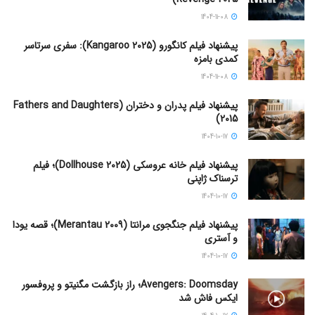
1404-11-08
پیشنهاد فیلم کانگورو (Kangaroo 2025): سفری سرتاسر
کمدی بامزه
1404-11-08
پیشنهاد فیلم پدران و دختران (Fathers and Daughters
2015)
1404-10-17
پیشنهاد فیلم خانه عروسکی (Dollhouse 2025)؛ فیلم
ترسناک ژاپنی
1404-10-17
پیشنهاد فیلم جنگجوی مرانتا (Merantau 2009)؛ قصه یودا
و آستری
1404-10-17
Avengers: Doomsday؛ راز بازگشت مگنیتو و پروفسور
ایکس فاش شد