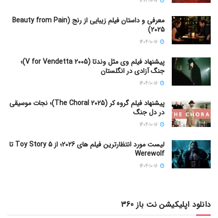
1404-10-17
معرفی و داستان فیلم زیبایی از رنج (Beauty from Pain
2025)
1404-10-16
پیشنهاد فیلم وی مثل وندتا (V for Vendetta 2005)؛
جنگ آزادی در انگلستان
1404-10-16
پیشنهاد فیلم گروه کر (The Choral 2025)؛ نجات موسیقی
در دل جنگ
1404-10-16
لیست مورد انتظارترین فیلم های 2026؛ از Toy Story 5 تا
Werewolf
1404-10-16
دانلود اپلیکیشن نت باز 360