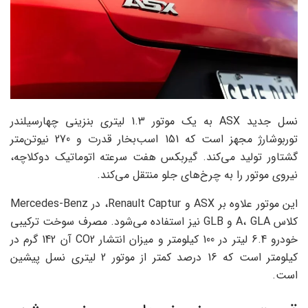
نسل جدید ASX به یک موتور 1.3 لیتری بنزینی چهارسیلندر
توربوشارژ مجهز است که 151 اسب‌بخار قدرت و 270 نیوتن‌متر
گشتاور تولید می‌کند. گیربکس هفت سرعته اتوماتیک دوکلاچه،
نیروی موتور را به چرخ‌های جلو منتقل می‌کند.
این موتور علاوه بر ASX و Renault Captur، در Mercedes-Benz
کلاس A، GLA و GLB نیز استفاده می‌شود. مصرف سوخت ترکیبی
خودرو 6.4 لیتر در 100 کیلومتر و میزان انتشار CO2 آن 142 گرم در
کیلومتر است که 16 درصد کمتر از موتور 2 لیتری نسل پیشین
است.