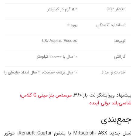
انتشار CO2
142 گرم در کیلومتر
استاندارد آلایندگی
یورو 6
تیپ‌ها
LS، Aspire، Exceed
گارانتی
10 سال یا 200,000 کیلومتر
خدمات و امداد
10 سال برنامه خدمات، 4 سال امداد جاده‌ای رایگان
پیشنهاد ویرایشگر نت باز 360:
مرسدس بنز مینی G کلاس؛
شاسی‌بلند برقی آینده
جمع‌بندی
نسل جدید Mitsubishi ASX با پلتفرم Renault Captur، موتور