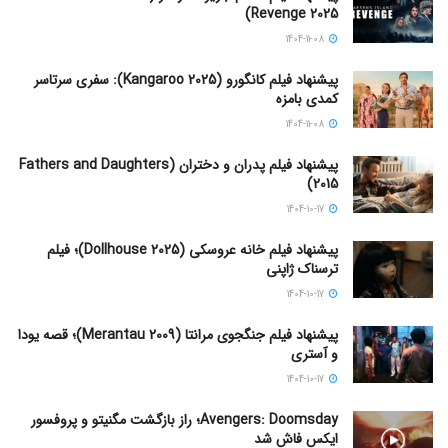
Revenge 2025)
1404-11-08
پیشنهاد فیلم کانگورو (Kangaroo 2025): سفری سرتاسر
کمدی بامزه
1404-11-08
پیشنهاد فیلم پدران و دختران (Fathers and Daughters
2015)
1404-10-17
پیشنهاد فیلم خانه عروسکی (Dollhouse 2025)؛ فیلم
ترسناک ژاپنی
1404-10-17
پیشنهاد فیلم جنگجوی مرانتا (Merantau 2009)؛ قصه یودا
و آستری
1404-10-17
Avengers: Doomsday؛ راز بازگشت مگنیتو و پروفسور
ایکس فاش شد