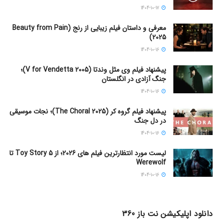
1404-10-17
معرفی و داستان فیلم زیبایی از رنج (Beauty from Pain
2025)
1404-10-16
پیشنهاد فیلم وی مثل وندتا (V for Vendetta 2005)؛
جنگ آزادی در انگلستان
1404-10-16
پیشنهاد فیلم گروه کر (The Choral 2025)؛ نجات موسیقی
در دل جنگ
1404-10-16
لیست مورد انتظارترین فیلم های 2026؛ از Toy Story 5 تا
Werewolf
1404-10-16
دانلود اپلیکیشن نت باز 360