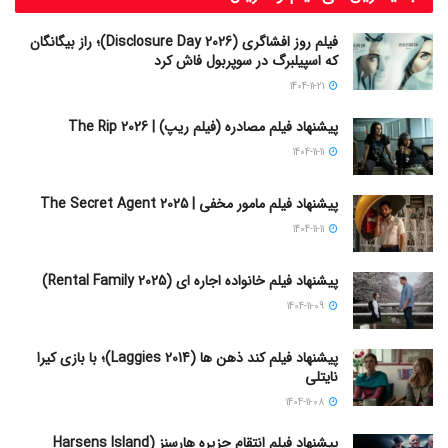
فیلم روز افشاگری (Disclosure Day 2026)؛ راز بیگانگان
که اسپیلبرگ در سوپربول فاش کرد
1404-11-21
پیشنهاد فیلم مصادره (فیلم ریپ) | The Rip 2026
1404-11-11
پیشنهاد فیلم مامور مخفی | The Secret Agent 2025
1404-11-11
پیشنهاد فیلم خانواده اجاره‌ ای (Rental Family 2025)
1404-11-09
پیشنهاد فیلم کند ذهن ها (Laggies 2014)؛ با بازی کیرا
نایتلی
1404-11-08
پیشنهاد فیلم انتقام جزیره هارسنز (Harsens Island