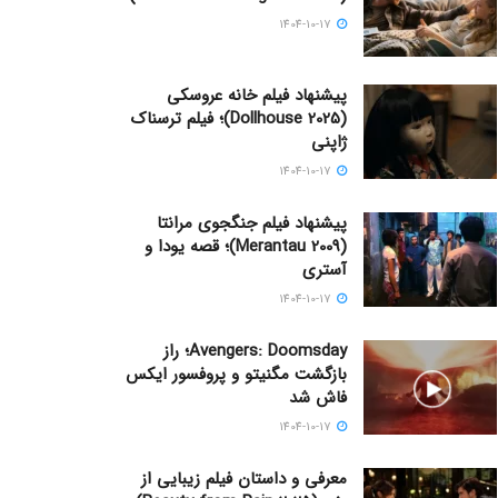
1404-10-17
پیشنهاد فیلم خانه عروسکی
(Dollhouse 2025)؛ فیلم ترسناک
ژاپنی
1404-10-17
پیشنهاد فیلم جنگجوی مرانتا
(Merantau 2009)؛ قصه یودا و
آستری
1404-10-17
Avengers: Doomsday؛ راز
بازگشت مگنیتو و پروفسور ایکس
فاش شد
1404-10-17
معرفی و داستان فیلم زیبایی از