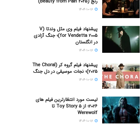
رنج (Beauty from Pain 2025)
1404-10-16
پیشنهاد فیلم وی مثل وندتا (V
for Vendetta 2005)؛ جنگ آزادی
در انگلستان
1404-10-16
پیشنهاد فیلم گروه کر (The Choral
2025)؛ نجات موسیقی در دل جنگ
1404-10-16
لیست مورد انتظارترین فیلم های
2026؛ از Toy Story 5 تا
Werewolf
1404-10-16