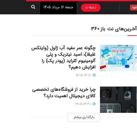
جمعه 16 مرداد 1405
تبلیغات
نلود
آخرین‌های نت باز 360
چگونه عمر مفید آب ژاول (وایتکس
غلیظ)، اسید نیتریک و پلی
آلومینیوم کلراید (پودر پک) را
افزایش دهیم؟
1405-04-17
چرا خرید از فروشگاه‌های تخصصی
کالای دیجیتال اهمیت دارد؟
1405-03-30
بارگذاری بیشتر