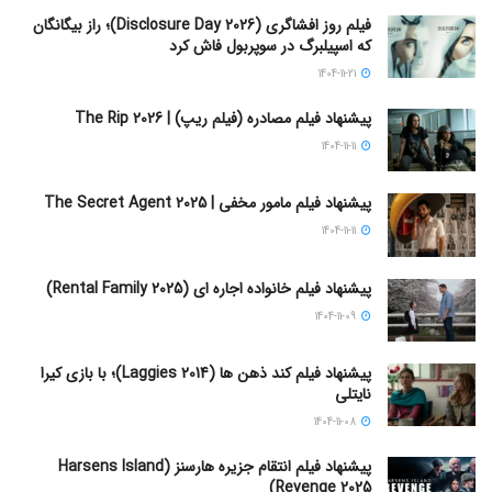
فیلم روز افشاگری (Disclosure Day 2026)؛ راز بیگانگان
که اسپیلبرگ در سوپربول فاش کرد
1404-11-21
پیشنهاد فیلم مصادره (فیلم ریپ) | The Rip 2026
1404-11-11
پیشنهاد فیلم مامور مخفی | The Secret Agent 2025
1404-11-11
پیشنهاد فیلم خانواده اجاره‌ ای (Rental Family 2025)
1404-11-09
پیشنهاد فیلم کند ذهن ها (Laggies 2014)؛ با بازی کیرا
نایتلی
1404-11-08
پیشنهاد فیلم انتقام جزیره هارسنز (Harsens Island
Revenge 2025)