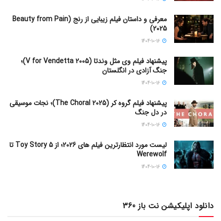
معرفی و داستان فیلم زیبایی از رنج (Beauty from Pain
2025)
1404-10-16
پیشنهاد فیلم وی مثل وندتا (V for Vendetta 2005)؛
جنگ آزادی در انگلستان
1404-10-16
پیشنهاد فیلم گروه کر (The Choral 2025)؛ نجات موسیقی
در دل جنگ
1404-10-16
لیست مورد انتظارترین فیلم های 2026؛ از Toy Story 5 تا
Werewolf
1404-10-16
دانلود اپلیکیشن نت باز 360