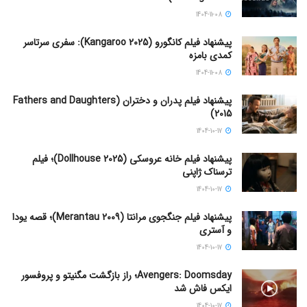
1404-11-08
پیشنهاد فیلم کانگورو (Kangaroo 2025): سفری سرتاسر
کمدی بامزه
1404-11-08
پیشنهاد فیلم پدران و دختران (Fathers and Daughters
2015)
1404-10-17
پیشنهاد فیلم خانه عروسکی (Dollhouse 2025)؛ فیلم
ترسناک ژاپنی
1404-10-17
پیشنهاد فیلم جنگجوی مرانتا (Merantau 2009)؛ قصه یودا
و آستری
1404-10-17
Avengers: Doomsday؛ راز بازگشت مگنیتو و پروفسور
ایکس فاش شد
1404-10-17