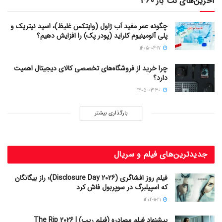
آخرین‌های نت باز 360
چگونه عمر مفید آب ژاول (وایتکس غلیظ)، اسید نیتریک و
پلی آلومینیوم کلراید (پودر پک) را افزایش دهیم؟
1405-04-17
چرا خرید از فروشگاه‌های تخصصی کالای دیجیتال اهمیت
دارد؟
1405-03-30
بارگذاری بیشتر
جدیدترین‌های فیلم و سریال
فیلم روز افشاگری (Disclosure Day 2026)؛ راز بیگانگان
که اسپیلبرگ در سوپربول فاش کرد
1404-11-21
پیشنهاد فیلم مصادره (فیلم ریپ) | The Rip 2026