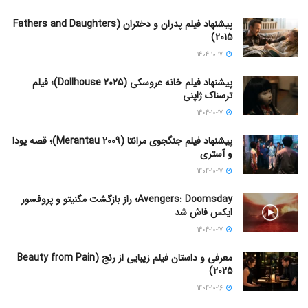
پیشنهاد فیلم پدران و دختران (Fathers and Daughters
2015)
1404-10-17
پیشنهاد فیلم خانه عروسکی (Dollhouse 2025)؛ فیلم
ترسناک ژاپنی
1404-10-17
پیشنهاد فیلم جنگجوی مرانتا (Merantau 2009)؛ قصه یودا
و آستری
1404-10-17
Avengers: Doomsday؛ راز بازگشت مگنیتو و پروفسور
ایکس فاش شد
1404-10-17
معرفی و داستان فیلم زیبایی از رنج (Beauty from Pain
2025)
1404-10-16