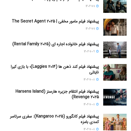
1404-11-11
پیشنهاد فیلم مامور مخفی | The Secret Agent 2025
1404-11-11
پیشنهاد فیلم خانواده اجاره‌ ای (Rental Family 2025)
1404-11-09
پیشنهاد فیلم کند ذهن ها (Laggies 2014)؛ با بازی کیرا
نایتلی
1404-11-08
پیشنهاد فیلم انتقام جزیره هارسنز (Harsens Island
Revenge 2025)
1404-11-08
پیشنهاد فیلم کانگورو (Kangaroo 2025): سفری سرتاسر
کمدی بامزه
1404-11-08