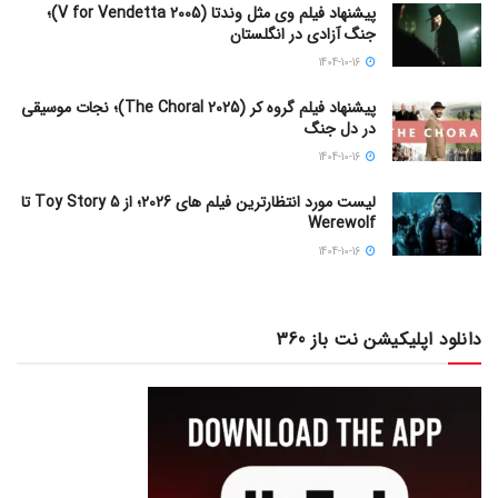
پیشنهاد فیلم وی مثل وندتا (V for Vendetta 2005)؛
جنگ آزادی در انگلستان
1404-10-16
پیشنهاد فیلم گروه کر (The Choral 2025)؛ نجات موسیقی
در دل جنگ
1404-10-16
لیست مورد انتظارترین فیلم های 2026؛ از Toy Story 5 تا
Werewolf
1404-10-16
دانلود اپلیکیشن نت باز 360