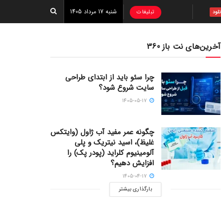
شنبه 17 مرداد 1405
تبلیغات
نلود
آخرین‌های نت باز 360
چرا سئو باید از ابتدای طراحی
سایت شروع شود؟
1405-05-17
چگونه عمر مفید آب ژاول (وایتکس
غلیظ)، اسید نیتریک و پلی
آلومینیوم کلراید (پودر پک) را
افزایش دهیم؟
1405-04-17
بارگذاری بیشتر