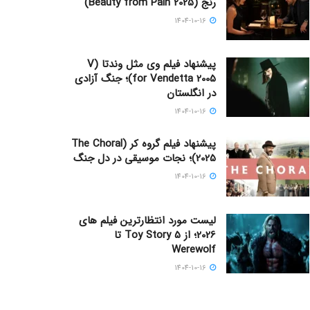
رنج (Beauty from Pain 2025)
1404-10-16
پیشنهاد فیلم وی مثل وندتا (V
for Vendetta 2005)؛ جنگ آزادی
در انگلستان
1404-10-16
پیشنهاد فیلم گروه کر (The Choral
2025)؛ نجات موسیقی در دل جنگ
1404-10-16
لیست مورد انتظارترین فیلم های
2026؛ از Toy Story 5 تا
Werewolf
1404-10-16