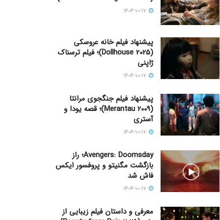
1404-10-17
پیشنهاد فیلم خانه عروسکی
(Dollhouse 2025)؛ فیلم ترسناک
ژاپنی
1404-10-17
پیشنهاد فیلم جنگجوی مرانتا
(Merantau 2009)؛ قصه یودا و
آستری
1404-10-17
Avengers: Doomsday؛ راز
بازگشت مگنیتو و پروفسور ایکس
فاش شد
1404-10-17
معرفی و داستان فیلم زیبایی از