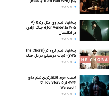
رنج (Beauty from Pain 2025)
1404-10-16
پیشنهاد فیلم وی مثل وندتا (V
for Vendetta 2005)؛ جنگ آزادی
در انگلستان
1404-10-16
پیشنهاد فیلم گروه کر (The Choral
2025)؛ نجات موسیقی در دل جنگ
1404-10-16
لیست مورد انتظارترین فیلم های
2026؛ از Toy Story 5 تا
Werewolf
1404-10-16