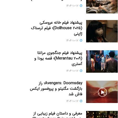
1404-10-17
پیشنهاد فیلم خانه عروسکی
(Dollhouse 2025)؛ فیلم ترسناک
ژاپنی
1404-10-17
پیشنهاد فیلم جنگجوی مرانتا
(Merantau 2009)؛ قصه یودا و
آستری
1404-10-17
Avengers: Doomsday؛ راز
بازگشت مگنیتو و پروفسور ایکس
فاش شد
1404-10-17
معرفی و داستان فیلم زیبایی از