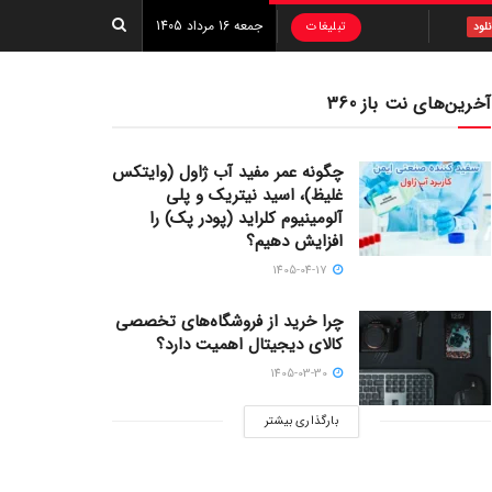
جمعه 16 مرداد 1405
تبلیغات
نلود
آخرین‌های نت باز 360
چگونه عمر مفید آب ژاول (وایتکس
غلیظ)، اسید نیتریک و پلی
آلومینیوم کلراید (پودر پک) را
افزایش دهیم؟
1405-04-17
چرا خرید از فروشگاه‌های تخصصی
کالای دیجیتال اهمیت دارد؟
1405-03-30
بارگذاری بیشتر