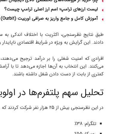
چرا خرید از فروشگاه‌های تخصصی کالای دیجیتال اهمی
لیست ارزهای ترامپ؛ اسم ارز اصلی ترامپ چیست؟
آموزش کامل و جامع واریز به صرافی اوربیت (Ourbit) – راهنمای گام‌به‌گام برای کاربران ایرانی
طبق نتایج نظرسنجی، اکثریت با اختلاف اندکی به س
دادند. این گرایش به ویژه در شرایط اقتصادی ناپایدا
افرادی که امنیت شغلی را بر درآمد ترجیح می‌دهند، 
می‌کنند. این انتخاب به آن‌ها اجازه می‌دهد تا با آرام
کمتری از بابت از دست دادن شغل داشته باشند.
تحلیل سهم پلتفرم‌ها در اول
در این نظرسنجی بیش از 25 هزار نفر شرکت کردند که سهم پلتفرم‌ها به شکل زیر بوده است:
تلگرام: 38٪
روبیکا: 55٪