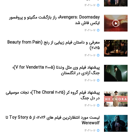
1404-10-17
Avengers: Doomsday؛ راز بازگشت مگنیتو و پروفسور
ایکس فاش شد
1404-10-17
معرفی و داستان فیلم زیبایی از رنج (Beauty from Pain
2025)
1404-10-16
پیشنهاد فیلم وی مثل وندتا (V for Vendetta 2005)؛
جنگ آزادی در انگلستان
1404-10-16
پیشنهاد فیلم گروه کر (The Choral 2025)؛ نجات موسیقی
در دل جنگ
1404-10-16
لیست مورد انتظارترین فیلم های 2026؛ از Toy Story 5 تا
Werewolf
1404-10-16