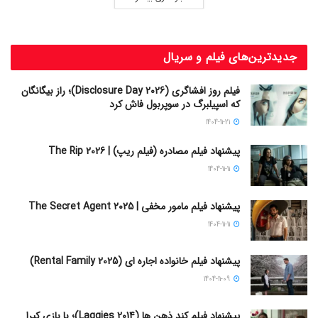
جدیدترین‌های فیلم و سریال
فیلم روز افشاگری (Disclosure Day 2026)؛ راز بیگانگان
که اسپیلبرگ در سوپربول فاش کرد
1404-11-21
پیشنهاد فیلم مصادره (فیلم ریپ) | The Rip 2026
1404-11-11
پیشنهاد فیلم مامور مخفی | The Secret Agent 2025
1404-11-11
پیشنهاد فیلم خانواده اجاره‌ ای (Rental Family 2025)
1404-11-09
پیشنهاد فیلم کند ذهن ها (Laggies 2014)؛ با بازی کیرا