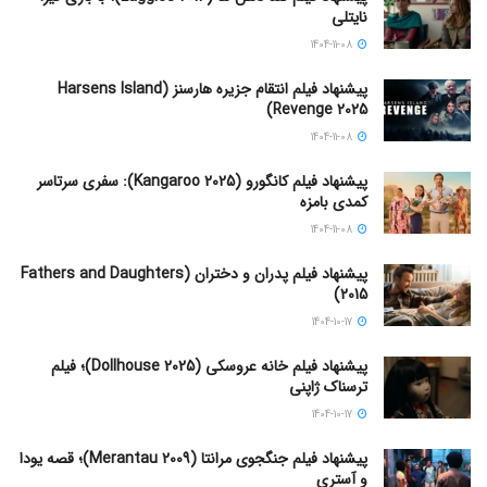
نایتلی
1404-11-08
پیشنهاد فیلم انتقام جزیره هارسنز (Harsens Island
Revenge 2025)
1404-11-08
پیشنهاد فیلم کانگورو (Kangaroo 2025): سفری سرتاسر
کمدی بامزه
1404-11-08
پیشنهاد فیلم پدران و دختران (Fathers and Daughters
2015)
1404-10-17
پیشنهاد فیلم خانه عروسکی (Dollhouse 2025)؛ فیلم
ترسناک ژاپنی
1404-10-17
پیشنهاد فیلم جنگجوی مرانتا (Merantau 2009)؛ قصه یودا
و آستری