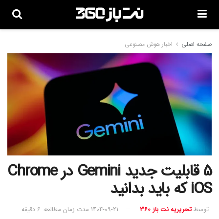
صفحه اصلی
اخبار هوش مصنوعی
5 قابلیت جدید Gemini در Chrome
iOS که باید بدانید
توسط
تحریریه نت باز 360
1404-09-21
مدت زمان مطالعه: 6 دقیقه