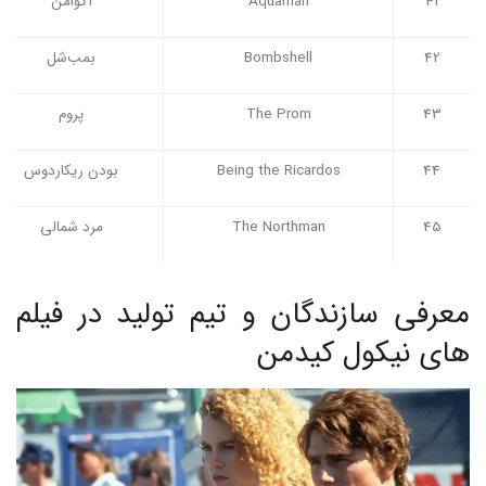
41
Aquaman
آکوامن
42
Bombshell
بمب‌شل
43
The Prom
پروم
44
Being the Ricardos
بودن ریکاردوس
45
The Northman
مرد شمالی
معرفی سازندگان و تیم تولید در فیلم
های نیکول کیدمن