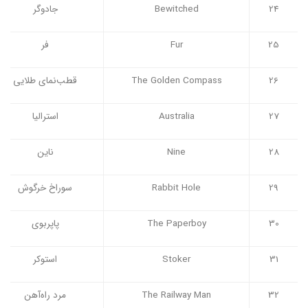
24
Bewitched
جادوگر
25
Fur
فر
26
The Golden Compass
قطب‌نمای طلایی
27
Australia
استرالیا
28
Nine
ناین
29
Rabbit Hole
سوراخ خرگوش
30
The Paperboy
پاپربوی
31
Stoker
استوکر
32
The Railway Man
مرد راه‌آهن