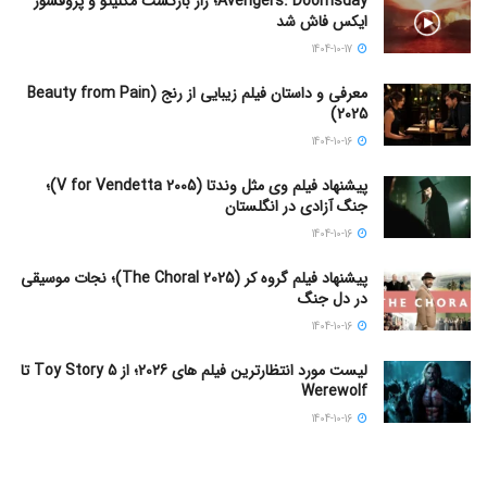
Avengers: Doomsday؛ راز بازگشت مگنیتو و پروفسور
ایکس فاش شد
1404-10-17
معرفی و داستان فیلم زیبایی از رنج (Beauty from Pain
2025)
1404-10-16
پیشنهاد فیلم وی مثل وندتا (V for Vendetta 2005)؛
جنگ آزادی در انگلستان
1404-10-16
پیشنهاد فیلم گروه کر (The Choral 2025)؛ نجات موسیقی
در دل جنگ
1404-10-16
لیست مورد انتظارترین فیلم های 2026؛ از Toy Story 5 تا
Werewolf
1404-10-16