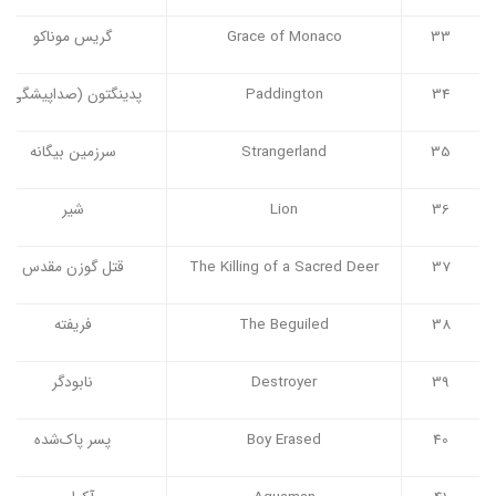
33
Grace of Monaco
گریس موناکو
34
Paddington
پدینگتون (صداپیشگی)
35
Strangerland
سرزمین بیگانه
36
Lion
شیر
37
The Killing of a Sacred Deer
قتل گوزن مقدس
38
The Beguiled
فریفته
39
Destroyer
نابودگر
40
Boy Erased
پسر پاک‌شده