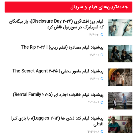
جدیدترین‌های فیلم و سریال
فیلم روز افشاگری (Disclosure Day 2026)؛ راز بیگانگان
که اسپیلبرگ در سوپربول فاش کرد
1404-11-21
پیشنهاد فیلم مصادره (فیلم ریپ) | The Rip 2026
1404-11-11
پیشنهاد فیلم مامور مخفی | The Secret Agent 2025
1404-11-11
پیشنهاد فیلم خانواده اجاره‌ ای (Rental Family 2025)
1404-11-09
پیشنهاد فیلم کند ذهن ها (Laggies 2014)؛ با بازی کیرا
نایتلی
1404-11-08