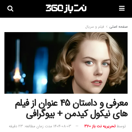
صفحه اصلی
فیلم و سریال
معرفی و داستان 45 عنوان از فیلم
های نیکول کیدمن + بیوگرافی
توسط
تحریریه نت باز 360
1404-08-03
مدت زمان مطالعه: 23 دقیقه