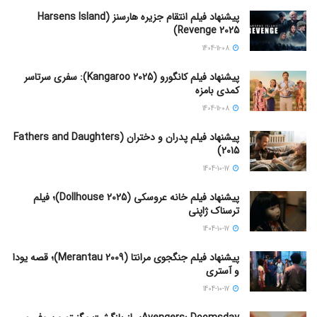
پیشنهاد فیلم انتقام جزیره هارسنز (Harsens Island
Revenge 2025)
1404-11-08
پیشنهاد فیلم کانگورو (Kangaroo 2025): سفری سرتاسر
کمدی بامزه
1404-11-08
پیشنهاد فیلم پدران و دختران (Fathers and Daughters
2015)
1404-10-17
پیشنهاد فیلم خانه عروسکی (Dollhouse 2025)؛ فیلم
ترسناک ژاپنی
1404-10-17
پیشنهاد فیلم جنگجوی مرانتا (Merantau 2009)؛ قصه یودا
و آستری
1404-10-17