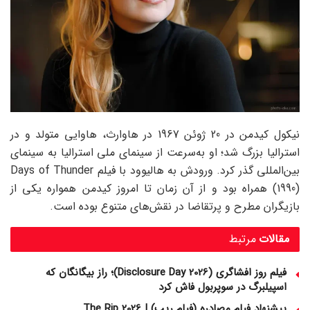
نیکول کیدمن در 20 ژوئن 1967 در هاوارث، هاوایی متولد و در
استرالیا بزرگ شد؛ او به‌سرعت از سینمای ملی استرالیا به سینمای
بین‌المللی گذر کرد. ورودش به هالیوود با فیلم Days of Thunder
(1990) همراه بود و از آن زمان تا امروز کیدمن همواره یکی از
بازیگران مطرح و پرتقاضا در نقش‌های متنوع بوده است.
مقالات
مرتبط
فیلم روز افشاگری (Disclosure Day 2026)؛ راز بیگانگان که
اسپیلبرگ در سوپربول فاش کرد
پیشنهاد فیلم مصادره (فیلم ریپ) | The Rip 2026