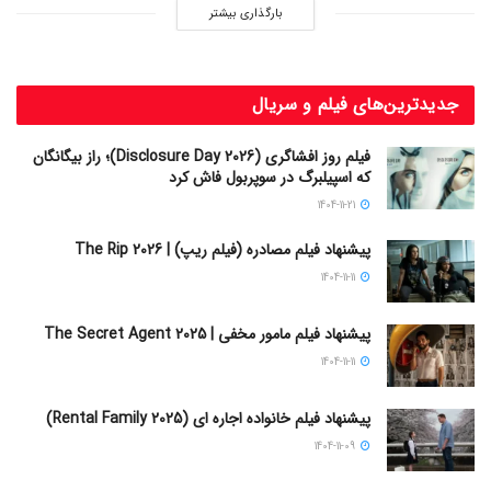
بارگذاری بیشتر
جدیدترین‌های فیلم و سریال
فیلم روز افشاگری (Disclosure Day 2026)؛ راز بیگانگان
که اسپیلبرگ در سوپربول فاش کرد
1404-11-21
پیشنهاد فیلم مصادره (فیلم ریپ) | The Rip 2026
1404-11-11
پیشنهاد فیلم مامور مخفی | The Secret Agent 2025
1404-11-11
پیشنهاد فیلم خانواده اجاره‌ ای (Rental Family 2025)
1404-11-09