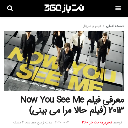
صفحه اصلی
فیلم و سریال
معرفی فیلم Now You See Me
2013 (فیلم حالا مرا می‌ بینی)
توسط
تحریریه نت باز 360
1404-10-02
مدت زمان مطالعه: 4 دقیقه