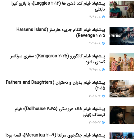
پیشنهاد فیلم کند ذهن ها (Laggies 2014)؛ با بازی کیرا
نایتلی
1404-11-08
پیشنهاد فیلم انتقام جزیره هارسنز (Harsens Island
Revenge 2025)
1404-11-08
پیشنهاد فیلم کانگورو (Kangaroo 2025): سفری سرتاسر
کمدی بامزه
1404-11-08
پیشنهاد فیلم پدران و دختران (Fathers and Daughters
2015)
1404-10-17
پیشنهاد فیلم خانه عروسکی (Dollhouse 2025)؛ فیلم
ترسناک ژاپنی
1404-10-17
پیشنهاد فیلم جنگجوی مرانتا (Merantau 2009)؛ قصه یودا