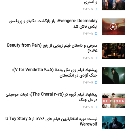
و آستری
1404-10-17
Avengers: Doomsday؛ راز بازگشت مگنیتو و پروفسور
ایکس فاش شد
1404-10-17
معرفی و داستان فیلم زیبایی از رنج (Beauty from Pain
2025)
1404-10-16
پیشنهاد فیلم وی مثل وندتا (V for Vendetta 2005)؛
جنگ آزادی در انگلستان
1404-10-16
پیشنهاد فیلم گروه کر (The Choral 2025)؛ نجات موسیقی
در دل جنگ
1404-10-16
لیست مورد انتظارترین فیلم های 2026؛ از Toy Story 5 تا
Werewolf