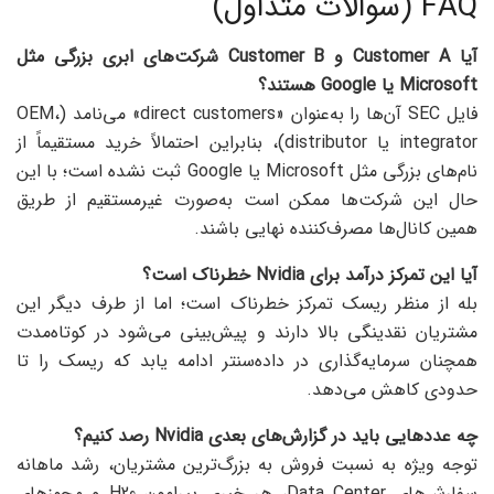
FAQ (سوالات متداول)
آیا Customer A و Customer B شرکت‌های ابری بزرگی مثل
Microsoft یا Google هستند؟
فایل SEC آن‌ها را به‌عنوان «direct customers» می‌نامد (OEM،
integrator یا distributor)، بنابراین احتمالاً خرید مستقیماً از
نام‌های بزرگی مثل Microsoft یا Google ثبت نشده است؛ با این
حال این شرکت‌ها ممکن است به‌صورت غیرمستقیم از طریق
همین کانال‌ها مصرف‌کننده نهایی باشند.
آیا این تمرکز درآمد برای Nvidia خطرناک است؟
بله از منظر ریسک تمرکز خطرناک است؛ اما از طرف دیگر این
مشتریان نقدینگی بالا دارند و پیش‌بینی می‌شود در کوتاه‌مدت
همچنان سرمایه‌گذاری در داده‌سنتر ادامه یابد که ریسک را تا
حدودی کاهش می‌دهد.
چه عددهایی باید در گزارش‌های بعدی Nvidia رصد کنیم؟
توجه ویژه به نسبت فروش به بزرگ‌ترین مشتریان، رشد ماهانه
سفارش‌های Data Center، هر خبری پیرامون H20 و مجوزهای