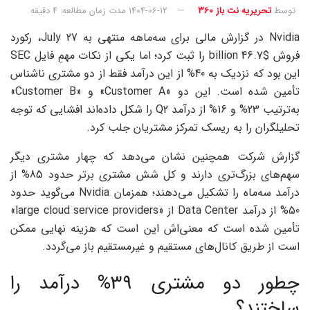
توسط
تحریریه نت باز 360
1404-06-12
مدت زمان مطالعه: 4 دقیقه
Nvidia در گزارش مالی برای سه‌ماهه منتهی به July 27، رکورد
فروش $46.7 billion را ثبت کرد؛ اما یکی از نکات مهمِ فایل SEC
این بود که نزدیک به 40% از این درآمد فقط از دو مشتری ناشناس
تأمین شده است. این دو «Customer A» و «Customer B»
به‌ترتیب 23% و 16% از درآمد Q2 را شکل داده‌اند افشایی که توجه
تحلیلگران را به ریسک تمرکز مشتریان جلب کرد.
گزارش شرکت همچنین نشان می‌دهد که چهار مشتری دیگر
سهم‌های بزرگ‌تری دارند و کل شش مشتری برتر حدود 85% از
درآمد سه‌ماه را تشکیل می‌دهند؛ همزمان Nvidia می‌گوید حدود
50% از درآمد Data Center از «large cloud service providers»
تأمین شده است که معنی‌اش این است که هزینه‌ نهایی ممکن
است از طریق کانال‌های مستقیم و غیرمستقیم باز می‌گردد.
چطور دو مشتری 39% درآمد را
ساختند؟