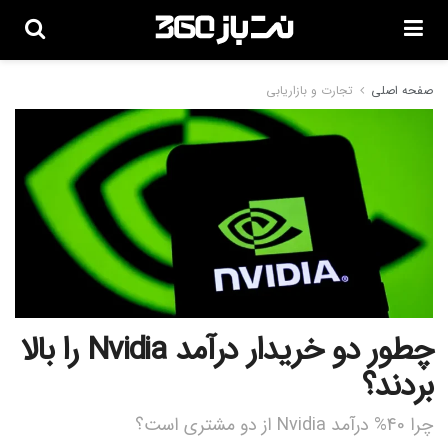
صفحه اصلی
تجارت و بازاریابی
چطور دو خریدار درآمد Nvidia را بالا
بردند؟
چرا 40% درآمد Nvidia از دو مشتری است؟