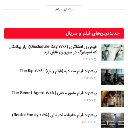
بارگذاری بیشتر
جدیدترین‌های فیلم و سریال
فیلم روز افشاگری (Disclosure Day 2026)؛ راز بیگانگان
که اسپیلبرگ در سوپربول فاش کرد
1404-11-21
پیشنهاد فیلم مصادره (فیلم ریپ) | The Rip 2026
1404-11-11
پیشنهاد فیلم مامور مخفی | The Secret Agent 2025
1404-11-11
پیشنهاد فیلم خانواده اجاره‌ ای (Rental Family 2025)
1404-11-09