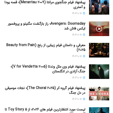
پیشنهاد فیلم جنگجوی مرانتا (Merantau 2009)؛ قصه یودا
و آستری
1404-10-17
Avengers: Doomsday؛ راز بازگشت مگنیتو و پروفسور
ایکس فاش شد
1404-10-17
معرفی و داستان فیلم زیبایی از رنج (Beauty from Pain
2025)
1404-10-16
پیشنهاد فیلم وی مثل وندتا (V for Vendetta 2005)؛
جنگ آزادی در انگلستان
1404-10-16
پیشنهاد فیلم گروه کر (The Choral 2025)؛ نجات موسیقی
در دل جنگ
1404-10-16
لیست مورد انتظارترین فیلم های 2026؛ از Toy Story 5 تا