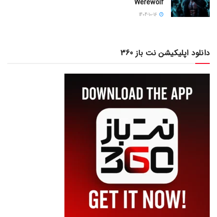
Werewolf
1404-10-16
دانلود اپلیکیشن نت باز 360