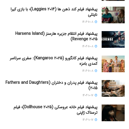
پیشنهاد فیلم کند ذهن ها (Laggies 2014)؛ با بازی کیرا
نایتلی
1404-11-08
پیشنهاد فیلم انتقام جزیره هارسنز (Harsens Island
Revenge 2025)
1404-11-08
پیشنهاد فیلم کانگورو (Kangaroo 2025): سفری سرتاسر
کمدی بامزه
1404-11-08
پیشنهاد فیلم پدران و دختران (Fathers and Daughters
2015)
1404-10-17
پیشنهاد فیلم خانه عروسکی (Dollhouse 2025)؛ فیلم
ترسناک ژاپنی
1404-10-17