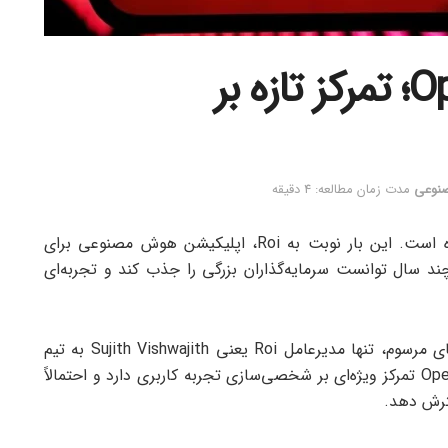
خرید Roi توسط OpenAI؛ تمرکز تازه بر
صنوعی
مدت زمان مطالعه: 4 دقیقه
OpenAI بار دیگر با یک خرید خبرساز به میدان آمده است. این بار نوبت به Roi، اپلیکیشن هوش مصنوعی برای
د سال توانست سرمایه‌گذاران بزرگی را جذب کند و تجربه‌ای
اما نکته مهم این معامله آن است که برخلاف خریدهای مرسوم، تنها مدیرعامل Roi یعنی Sujith Vishwajith به تیم
OpenAI پیوسته است. این تصمیم نشان می‌دهد OpenAI تمرکز ویژه‌ای بر شخصی‌سازی تجربه کاربری دارد و احتمالاً
ترش دهد.