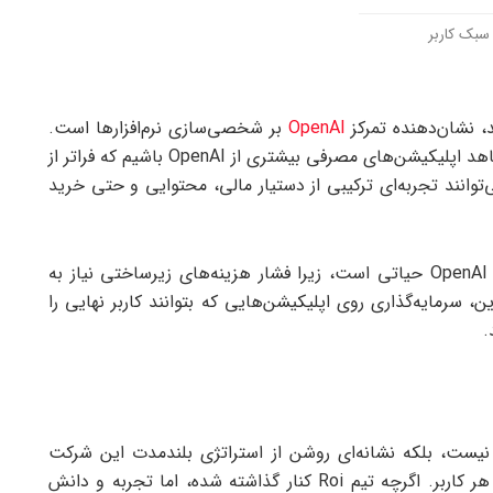
بک کاربر
، نشان‌دهنده تمرکز
OpenAI
بر شخصی‌سازی نرم‌افزارها است.
با توجه به روند فعلی، انتظار می‌رود در آینده نزدیک شاهد اپلیکیشن‌های مصرفی بیشتری از OpenAI باشیم که فراتر از
وانند تجربه‌ای ترکیبی از دستیار مالی، محتوایی و حتی خرید
از منظر تجاری، جذب مدیرانی چون Vishwajith برای OpenAI حیاتی است، زیرا فشار هزینه‌های زیرساختی نیاز به
ن، سرمایه‌گذاری روی اپلیکیشن‌هایی که بتوانند کاربر نهایی را
.
وسط OpenAI تنها یک acqui-hire ساده نیست، بلکه نشانه‌ای روشن از استراتژی بلندمدت این شرکت
است. یعنی تبدیل هوش مصنوعی به همراه شخصی هر کاربر. اگرچه تیم Roi کنار گذاشته شده، اما تجربه و دانش