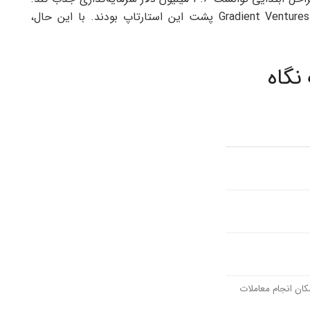
سرمایه‌گذاران مطرحی همچون Balaji Srinivasan و Gradient Ventures پشت این استارتاپ بودند. با این حال،
مکان انجام معاملات