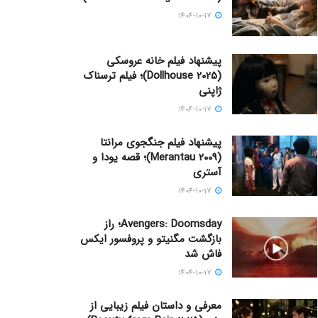
1404-10-17
پیشنهاد فیلم خانه عروسکی
(Dollhouse 2025)؛ فیلم ترسناک
ژاپنی
1404-10-17
پیشنهاد فیلم جنگجوی مرانتا
(Merantau 2009)؛ قصه یودا و
آستری
1404-10-17
Avengers: Doomsday؛ راز
بازگشت مگنیتو و پروفسور ایکس
فاش شد
1404-10-17
معرفی و داستان فیلم زیبایی از