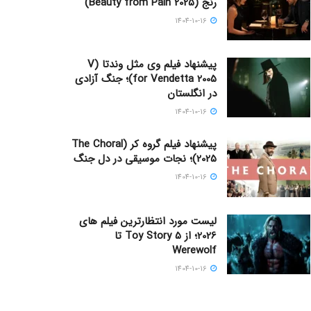
رنج (Beauty from Pain 2025)
1404-10-16
پیشنهاد فیلم وی مثل وندتا (V
for Vendetta 2005)؛ جنگ آزادی
در انگلستان
1404-10-16
پیشنهاد فیلم گروه کر (The Choral
2025)؛ نجات موسیقی در دل جنگ
1404-10-16
لیست مورد انتظارترین فیلم های
2026؛ از Toy Story 5 تا
Werewolf
1404-10-16