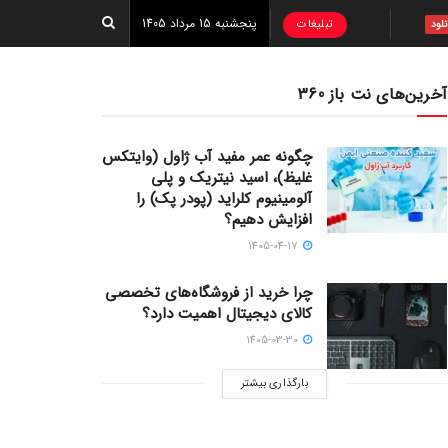
پنجشنبه 15 مرداد 1405
تبلیغات
نلود
آخرین‌های نت باز 360
چگونه عمر مفید آب ژاول (وایتکس
غلیظ)، اسید نیتریک و پلی
آلومینیوم کلراید (پودر پک) را
افزایش دهیم؟
1405-04-17
چرا خرید از فروشگاه‌های تخصصی
کالای دیجیتال اهمیت دارد؟
1405-03-30
بارگذاری بیشتر