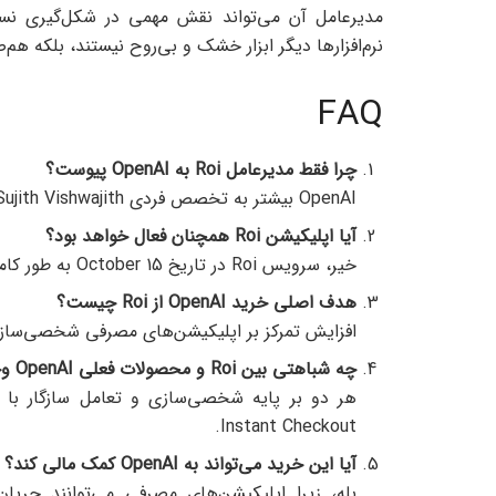
نرم‌افزارها دیگر ابزار خشک و بی‌روح نیستند، بلکه ه
FAQ
چرا فقط مدیرعامل Roi
به OpenAI
پیوست؟
OpenAI بیشتر به تخصص فردی Sujith Vishwajith در حوزه شخصی‌سازی علاقه‌مند بود تا خود محصول Roi.
آیا اپلیکیشن Roi
همچنان فعال خواهد بود؟
خیر، سرویس Roi در تاریخ October 15 به طور کامل تعطیل می‌شود.
هدف اصلی خرید OpenAI
از Roi
چیست؟
افزایش تمرکز بر اپلیکیشن‌های مصرفی شخصی‌سازی‌شده و استفاده از
چه شباهتی بین Roi
و محصولات فعلی OpenAI
وج
Instant Checkout.
آیا این خرید می‌تواند به OpenAI
کمک مالی کند؟
بله، زیرا اپلیکیشن‌های مصرفی می‌توانند جریا