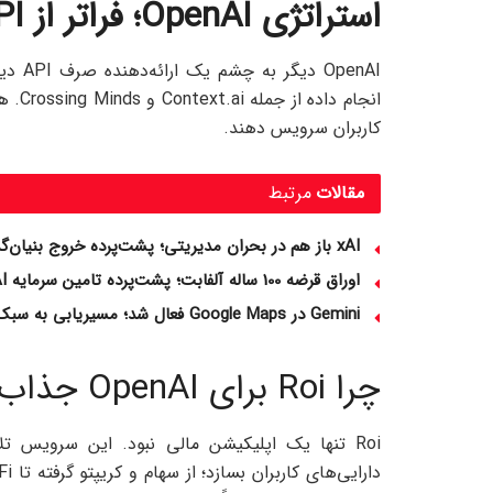
استراتژی OpenAI؛ فراتر از API
penAI
انجام
کاربران سرویس دهند.
مقالات
مرتبط
xAI باز هم در بحران مدیریتی؛ پشت‌پرده خروج بنیان‌گذاران چیست؟
اوراق قرضه 100 ساله آلفابت؛ پشت‌پرده تامین سرمایه AI گوگل
Gemini در Google Maps فعال شد؛ مسیریابی به سبک آینده
چرا Roi برای OpenAI جذاب بود؟
Roi تنها یک اپلیکیشن مالی نبود. این سرویس 