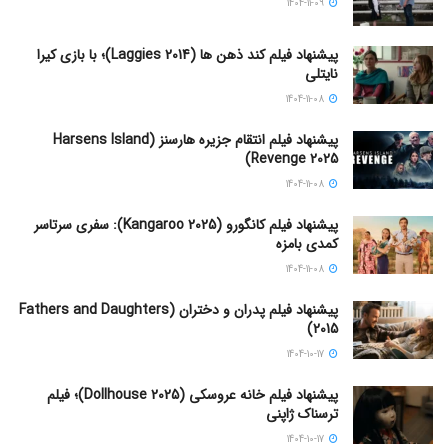
1404-11-09
پیشنهاد فیلم کند ذهن ها (Laggies 2014)؛ با بازی کیرا
نایتلی
1404-11-08
پیشنهاد فیلم انتقام جزیره هارسنز (Harsens Island
Revenge 2025)
1404-11-08
پیشنهاد فیلم کانگورو (Kangaroo 2025): سفری سرتاسر
کمدی بامزه
1404-11-08
پیشنهاد فیلم پدران و دختران (Fathers and Daughters
2015)
1404-10-17
پیشنهاد فیلم خانه عروسکی (Dollhouse 2025)؛ فیلم
ترسناک ژاپنی
1404-10-17