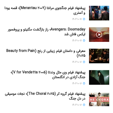
پیشنهاد فیلم جنگجوی مرانتا (Merantau 2009)؛ قصه یودا
و آستری
1404-10-17
Avengers: Doomsday؛ راز بازگشت مگنیتو و پروفسور
ایکس فاش شد
1404-10-17
معرفی و داستان فیلم زیبایی از رنج (Beauty from Pain
2025)
1404-10-16
پیشنهاد فیلم وی مثل وندتا (V for Vendetta 2005)؛
جنگ آزادی در انگلستان
1404-10-16
پیشنهاد فیلم گروه کر (The Choral 2025)؛ نجات موسیقی
در دل جنگ
1404-10-16