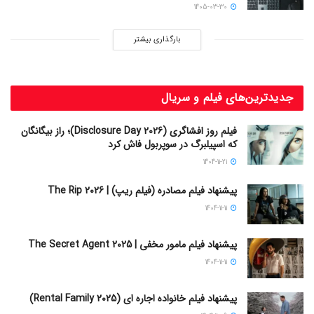
1405-03-30
بارگذاری بیشتر
جدیدترین‌های فیلم و سریال
فیلم روز افشاگری (Disclosure Day 2026)؛ راز بیگانگان
که اسپیلبرگ در سوپربول فاش کرد
1404-11-21
پیشنهاد فیلم مصادره (فیلم ریپ) | The Rip 2026
1404-11-11
پیشنهاد فیلم مامور مخفی | The Secret Agent 2025
1404-11-11
پیشنهاد فیلم خانواده اجاره‌ ای (Rental Family 2025)