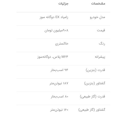
مشخصات
جزئیات
مدل خودرو
زامیاد EX دوگانه سوز
قیمت
908میلیون تومان
رنگ
خاکستری
پیشرانه
M24 پلاس، دوگانه‌سوز
قدرت (بنزین)
94 اسب‌بخار
گشتاور (بنزین)
187 نیوتن‌متر
قدرت (گاز طبیعی)
80 اسب‌بخار
گشتاور (گاز طبیعی)
160 نیوتن‌متر