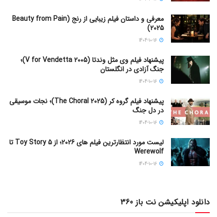
معرفی و داستان فیلم زیبایی از رنج (Beauty from Pain
2025)
1404-10-16
پیشنهاد فیلم وی مثل وندتا (V for Vendetta 2005)؛
جنگ آزادی در انگلستان
1404-10-16
پیشنهاد فیلم گروه کر (The Choral 2025)؛ نجات موسیقی
در دل جنگ
1404-10-16
لیست مورد انتظارترین فیلم های 2026؛ از Toy Story 5 تا
Werewolf
1404-10-16
دانلود اپلیکیشن نت باز 360