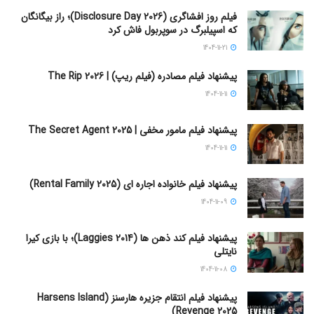
فیلم روز افشاگری (Disclosure Day 2026)؛ راز بیگانگان
که اسپیلبرگ در سوپربول فاش کرد
1404-11-21
پیشنهاد فیلم مصادره (فیلم ریپ) | The Rip 2026
1404-11-11
پیشنهاد فیلم مامور مخفی | The Secret Agent 2025
1404-11-11
پیشنهاد فیلم خانواده اجاره‌ ای (Rental Family 2025)
1404-11-09
پیشنهاد فیلم کند ذهن ها (Laggies 2014)؛ با بازی کیرا
نایتلی
1404-11-08
پیشنهاد فیلم انتقام جزیره هارسنز (Harsens Island
Revenge 2025)