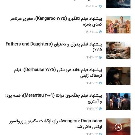
1404-11-08
پیشنهاد فیلم کانگورو (Kangaroo 2025): سفری سرتاسر
کمدی بامزه
1404-11-08
پیشنهاد فیلم پدران و دختران (Fathers and Daughters
2015)
1404-10-17
پیشنهاد فیلم خانه عروسکی (Dollhouse 2025)؛ فیلم
ترسناک ژاپنی
1404-10-17
پیشنهاد فیلم جنگجوی مرانتا (Merantau 2009)؛ قصه یودا
و آستری
1404-10-17
Avengers: Doomsday؛ راز بازگشت مگنیتو و پروفسور
ایکس فاش شد
1404-10-17