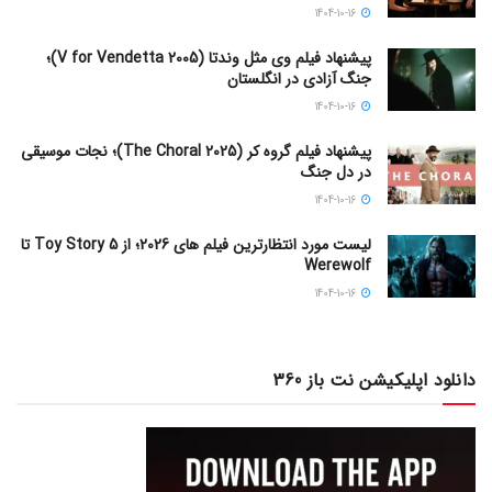
1404-10-16
پیشنهاد فیلم وی مثل وندتا (V for Vendetta 2005)؛
جنگ آزادی در انگلستان
1404-10-16
پیشنهاد فیلم گروه کر (The Choral 2025)؛ نجات موسیقی
در دل جنگ
1404-10-16
لیست مورد انتظارترین فیلم های 2026؛ از Toy Story 5 تا
Werewolf
1404-10-16
دانلود اپلیکیشن نت باز 360