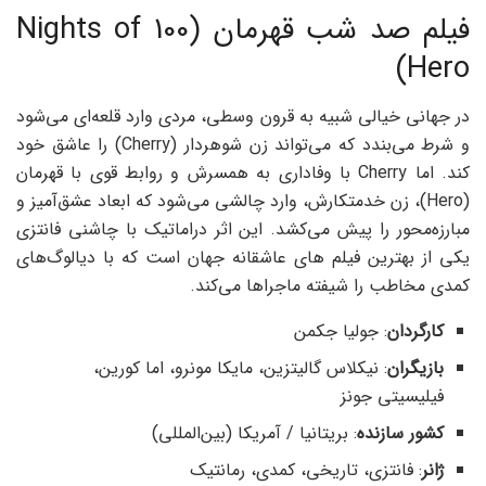
فیلم صد شب قهرمان (100 Nights of
Hero)
در جهانی خیالی شبیه به قرون وسطی، مردی وارد قلعه‌ای می‌شود
و شرط می‌بندد که می‌تواند زن شوهردار (Cherry) را عاشق خود
کند. اما Cherry با وفاداری به همسرش و روابط قوی با قهرمان
(Hero)، زن خدمتکارش، وارد چالشی می‌شود که ابعاد عشق‌آمیز و
مبارزه‌محور را پیش می‌کشد. این اثر دراماتیک با چاشنی فانتزی
یکی از بهترین فیلم های عاشقانه جهان است که با دیالوگ‌های
کمدی مخاطب را شیفته ماجراها می‌کند.
کارگردان
: جولیا جکمن
بازیگران
: نیکلاس گالیتزین، مایکا مونرو، اما کورین،
فیلیسیتی جونز
کشور سازنده
: بریتانیا / آمریکا (بین‌المللی)
ژانر
: فانتزی، تاریخی، کمدی، رمانتیک