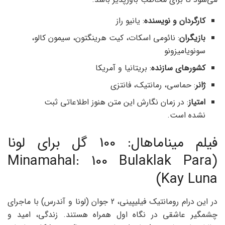
کارگردان و نویسنده
: یانیو راز
بازیگران
: نائومی اسکات، کیت هرینگتون، سیمون کالو،
سونویامیزونو
کشورهای سازنده
: بریتانیا و آمریکا
ژانر
: حماسی، رمانتیک، فانتزی
امتیاز
: در زمان نگارش این متن هنوز اطلاعاتی ثبت
نشده است.
فیلم میناماهال: 100 گل برای لونا
(Minamahal: 100 Bulaklak Para
Kay Luna)
در این درام رومانتیک فیلیپینی، 2 جوان (لونا و آندرس) با ماجرای
چشمگیر عاشقی در نگاه اول همراه هستند. زندگی، امید و