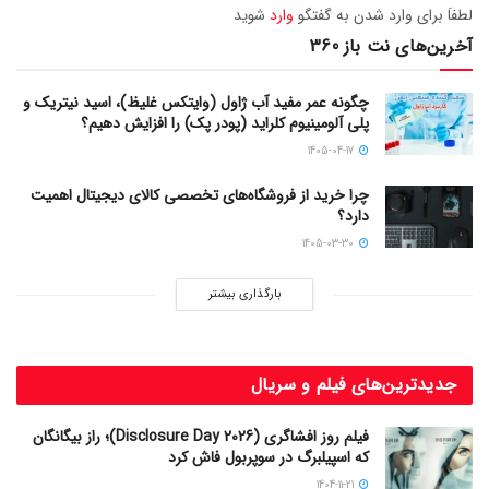
لطفاَ برای وارد شدن به گفتگو
وارد
شوید
آخرین‌های نت باز 360
چگونه عمر مفید آب ژاول (وایتکس غلیظ)، اسید نیتریک و
پلی آلومینیوم کلراید (پودر پک) را افزایش دهیم؟
1405-04-17
چرا خرید از فروشگاه‌های تخصصی کالای دیجیتال اهمیت
دارد؟
1405-03-30
بارگذاری بیشتر
جدیدترین‌های فیلم و سریال
فیلم روز افشاگری (Disclosure Day 2026)؛ راز بیگانگان
که اسپیلبرگ در سوپربول فاش کرد
1404-11-21