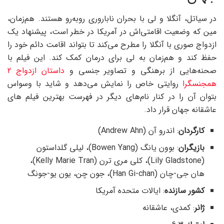
در سیاتل، آنگلا و لی با بحران ناباروری روبه‌رو هستند. هم‌زمان،
مین که وضعیت اقامتی‌اش در آمریکا در خطر است، پیشنهاد یک
ازدواج صوری با آنگلا را مطرح می‌کند تا بتواند اقامت دائم خود را
حفظ کند و هم‌زمان به لی برای درمان کمک کند. این فیلم با
صحنه‌هایی از برهنگی و تصاویر جنسی و
داستان ازدواج 2
همجنسگرا
روایتی خاص را نمایش می‌دهد و شاید با وسواس
بتوان آن را در کنار نام‌های دیگر در فهرست بهترین فیلم های
عاشقانه جهان قرار داد.
کارگردان
: اندرو آن (Andrew Ahn)
بازیگران
: بوون یانگ (Bowen Yang)، لیلی گلداستون
(Lily Gladstone)، کلی مری ترن (Kelly Marie Tran)،
هان جی-چان (Han Gi-chan)، جون چن، یون یو-جونگ
کشور سازنده
: ایالات متحده آمریکا
ژانر
: کمدی، عاشقانه