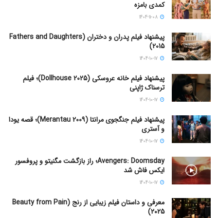
کمدی بامزه
1404-11-08
پیشنهاد فیلم پدران و دختران (Fathers and Daughters
2015)
1404-10-17
پیشنهاد فیلم خانه عروسکی (Dollhouse 2025)؛ فیلم
ترسناک ژاپنی
1404-10-17
پیشنهاد فیلم جنگجوی مرانتا (Merantau 2009)؛ قصه یودا
و آستری
1404-10-17
Avengers: Doomsday؛ راز بازگشت مگنیتو و پروفسور
ایکس فاش شد
1404-10-17
معرفی و داستان فیلم زیبایی از رنج (Beauty from Pain
2025)