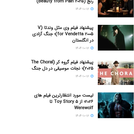
رنج (Beauty from Pain 2025)
1404-10-16
پیشنهاد فیلم وی مثل وندتا (V
for Vendetta 2005)؛ جنگ آزادی
در انگلستان
1404-10-16
پیشنهاد فیلم گروه کر (The Choral
2025)؛ نجات موسیقی در دل جنگ
1404-10-16
لیست مورد انتظارترین فیلم های
2026؛ از Toy Story 5 تا
Werewolf
1404-10-16