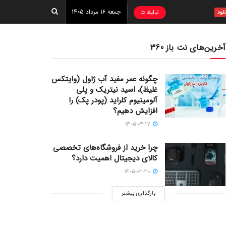
جمعه 16 مرداد 1405
تبلیغات
نلود
آخرین‌های نت باز 360
چگونه عمر مفید آب ژاول (وایتکس
غلیظ)، اسید نیتریک و پلی
آلومینیوم کلراید (پودر پک) را
افزایش دهیم؟
1405-04-17
چرا خرید از فروشگاه‌های تخصصی
کالای دیجیتال اهمیت دارد؟
1405-03-30
بارگذاری بیشتر