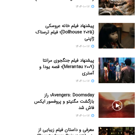
1404-10-17
پیشنهاد فیلم خانه عروسکی
(Dollhouse 2025)؛ فیلم ترسناک
ژاپنی
1404-10-17
پیشنهاد فیلم جنگجوی مرانتا
(Merantau 2009)؛ قصه یودا و
آستری
1404-10-17
Avengers: Doomsday؛ راز
بازگشت مگنیتو و پروفسور ایکس
فاش شد
1404-10-17
معرفی و داستان فیلم زیبایی از