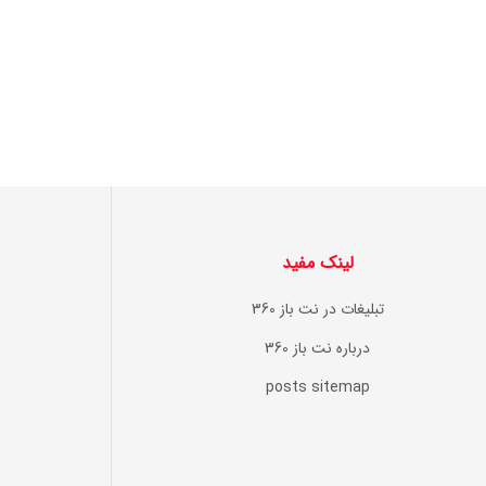
لینک مفید
تبلیغات در نت باز 360
درباره نت باز 360
posts sitemap