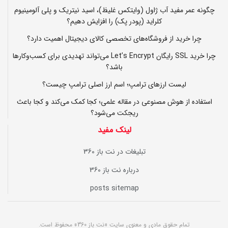
چگونه عمر مفید آب ژاول (وایتکس غلیظ)، اسید نیتریک و پلی آلومینیوم
کلراید (پودر پک) را افزایش دهیم؟
چرا خرید از فروشگاه‌های تخصصی کالای دیجیتال اهمیت دارد؟
چرا خرید SSL رایگان Let’s Encrypt می‌تواند تهدیدی برای کسب‌وکارها
باشد؟
لیست ارزهای ترامپ؛ اسم ارز اصلی ترامپ چیست؟
استفاده از هوش مصنوعی در مقاله علمی؛ کجا کمک می‌کند و کجا باعث
ریجکت می‌شود؟
لینک مفید
تبلیغات در نت باز 360
درباره نت باز 360
posts sitemap
تمام حقوق مادی و معنوی سایت «نت باز 360» محفوظ است.