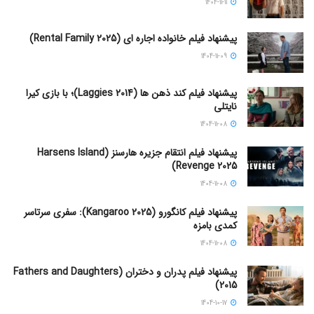
1404-11-11
پیشنهاد فیلم خانواده اجاره‌ ای (Rental Family 2025)
1404-11-09
پیشنهاد فیلم کند ذهن ها (Laggies 2014)؛ با بازی کیرا
نایتلی
1404-11-08
پیشنهاد فیلم انتقام جزیره هارسنز (Harsens Island
Revenge 2025)
1404-11-08
پیشنهاد فیلم کانگورو (Kangaroo 2025): سفری سرتاسر
کمدی بامزه
1404-11-08
پیشنهاد فیلم پدران و دختران (Fathers and Daughters
2015)
1404-10-17