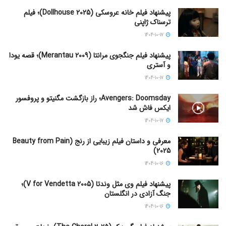
پیشنهاد فیلم خانه عروسکی (Dollhouse 2025)؛ فیلم
ترسناک ژاپنی
1404-10-17
پیشنهاد فیلم جنگجوی مرانتا (Merantau 2009)؛ قصه یودا
و آستری
1404-10-17
Avengers: Doomsday؛ راز بازگشت مگنیتو و پروفسور
ایکس فاش شد
1404-10-17
معرفی و داستان فیلم زیبایی از رنج (Beauty from Pain
2025)
1404-10-16
پیشنهاد فیلم وی مثل وندتا (V for Vendetta 2005)؛
جنگ آزادی در انگلستان
1404-10-16