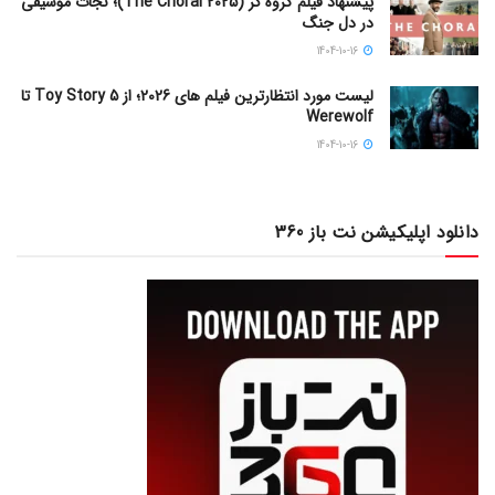
پیشنهاد فیلم گروه کر (The Choral 2025)؛ نجات موسیقی
در دل جنگ
1404-10-16
لیست مورد انتظارترین فیلم های 2026؛ از Toy Story 5 تا
Werewolf
1404-10-16
دانلود اپلیکیشن نت باز 360