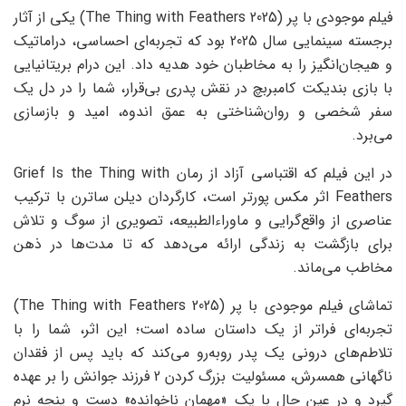
فیلم موجودی با پر (The Thing with Feathers 2025) یکی از آثار
برجسته‌ سینمایی سال 2025 بود که تجربه‌ای احساسی، دراماتیک
و هیجان‌انگیز را به مخاطبان خود هدیه داد. این درام بریتانیایی
با بازی بندیکت کامبربچ در نقش پدری بی‌قرار، شما را در دل یک
سفر شخصی و روان‌شناختی به عمق اندوه، امید و بازسازی
می‌برد.
در این فیلم که اقتباسی آزاد از رمان Grief Is the Thing with
Feathers اثر مکس پورتر است، کارگردان دیلن ساترن با ترکیب
عناصری از واقع‌گرایی و ماوراء‌الطبیعه، تصویری از سوگ و تلاش
برای بازگشت به زندگی ارائه می‌دهد که تا مدت‌ها در ذهن
مخاطب می‌ماند.
تماشای فیلم موجودی با پر (The Thing with Feathers 2025)
تجربه‌ای فراتر از یک داستان ساده است؛ این اثر، شما را با
تلاطم‌های درونی یک پدر روبه‌رو می‌کند که باید پس از فقدان
ناگهانی همسرش، مسئولیت بزرگ کردن 2 فرزند جوانش را بر عهده
گیرد و در عین حال با یک «مهمان ناخوانده» دست و پنجه نرم