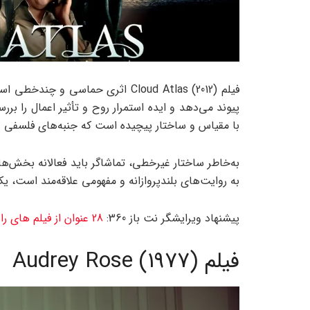
فیلم Cloud Atlas (2012) اثری حماس
پیوند می‌دهد و ایده‌ استمرار روح و تأثیر اعمال را بررس
با مقیاس و ساختار پیچیده است که جنبه‌های فلسفی و 
به روایت‌های بلندپروازانه و مفهومی علاقه‌مند است،
پیشنهاد ویرایشگر نت باز 360:
28 عنوان از فیلم های رایان گاسلینگ + داستان و بیوگرافی بازیگر
فیلم Audrey Rose (1977)