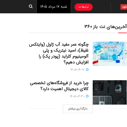
شنبه 17 مرداد 1405
تبلیغات
نلود
آخرین‌های نت باز 360
چگونه عمر مفید آب ژاول (وایتکس
غلیظ)، اسید نیتریک و پلی
آلومینیوم کلراید (پودر پک) را
افزایش دهیم؟
1405-04-17
چرا خرید از فروشگاه‌های تخصصی
کالای دیجیتال اهمیت دارد؟
1405-03-30
بارگذاری بیشتر