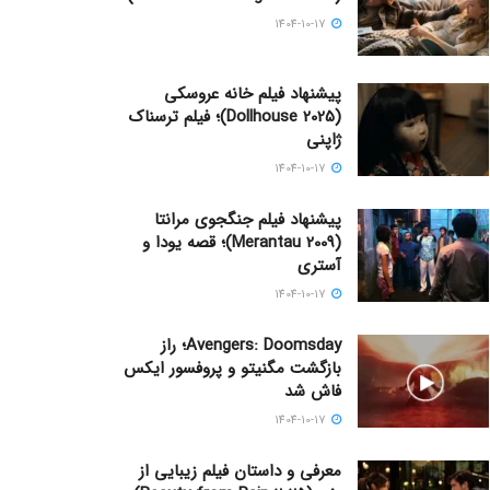
1404-10-17
پیشنهاد فیلم خانه عروسکی
(Dollhouse 2025)؛ فیلم ترسناک
ژاپنی
1404-10-17
پیشنهاد فیلم جنگجوی مرانتا
(Merantau 2009)؛ قصه یودا و
آستری
1404-10-17
Avengers: Doomsday؛ راز
بازگشت مگنیتو و پروفسور ایکس
فاش شد
1404-10-17
معرفی و داستان فیلم زیبایی از