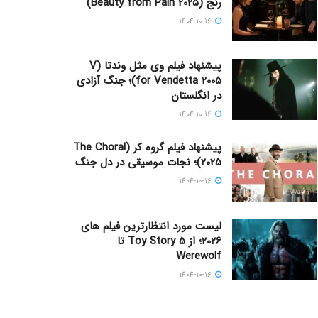
رنج (Beauty from Pain 2025)
1404-10-16
پیشنهاد فیلم وی مثل وندتا (V
for Vendetta 2005)؛ جنگ آزادی
در انگلستان
1404-10-16
پیشنهاد فیلم گروه کر (The Choral
2025)؛ نجات موسیقی در دل جنگ
1404-10-16
لیست مورد انتظارترین فیلم های
2026؛ از Toy Story 5 تا
Werewolf
1404-10-16