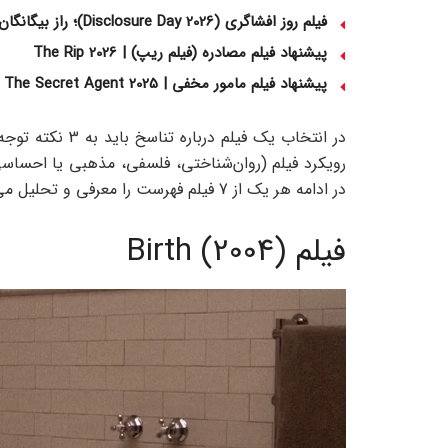
فیلم روز افشاگری (Disclosure Day 2026)؛ راز بیگانگان که اسپیلبرگ در سوپربول فاش کرد
پیشنهاد فیلم مصادره (فیلم ریپ) | The Rip 2026
پیشنهاد فیلم مامور مخفی | The Secret Agent 2025
در انتخاب یک فیل
رویکرد فیلم (روان‌شناختی، فلسفی، مذهبی یا احساسی
در ادامه هر یک از 7 فیلم فهرست را معرفی و تحلیل می‌کنیم تا با مقایسه‌ دقیق، انتخاب برایتان آسان شود.
فیلم Birth (2004)