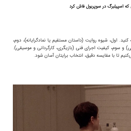
م درباره تناسخ باید به 3 نکته توجه کنید. اول، شیوه روایت (داستان مستقیم یا نمادگرایانه)، دوم،
) و سوم، کیفیت اجرای فنی (بازیگری، کارگردانی و موسیقی).