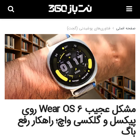
صفحه اصلی
فناوری‌های پوشیدنی (گجت)
مشکل عجیب Wear OS 6 روی
پیکسل و گلکسی واچ؛ راهکار رفع
باگ