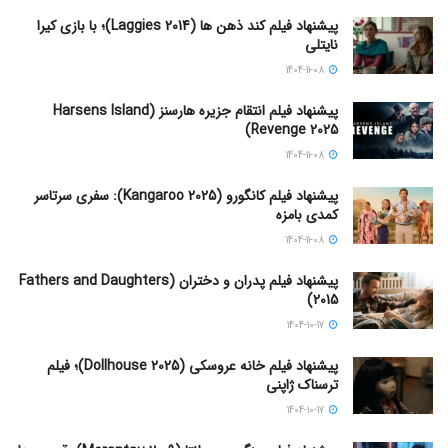
پیشنهاد فیلم کند ذهن ها (Laggies 2014)؛ با بازی کیرا
نایتلی
1404-11-08
پیشنهاد فیلم انتقام جزیره هارسنز (Harsens Island
Revenge 2025)
1404-11-08
پیشنهاد فیلم کانگورو (Kangaroo 2025): سفری سرتاسر
کمدی بامزه
1404-11-08
پیشنهاد فیلم پدران و دختران (Fathers and Daughters
2015)
1404-10-17
پیشنهاد فیلم خانه عروسکی (Dollhouse 2025)؛ فیلم
ترسناک ژاپنی
1404-10-17