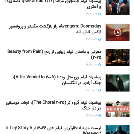
پیشنهاد فیلم جنگجوی مرانتا (Merantau 2009)؛ قصه یودا
و آستری
1404-10-17
Avengers: Doomsday؛ راز بازگشت مگنیتو و پروفسور
ایکس فاش شد
1404-10-17
معرفی و داستان فیلم زیبایی از رنج (Beauty from Pain
2025)
1404-10-16
پیشنهاد فیلم وی مثل وندتا (V for Vendetta 2005)؛
جنگ آزادی در انگلستان
1404-10-16
پیشنهاد فیلم گروه کر (The Choral 2025)؛ نجات موسیقی
در دل جنگ
1404-10-16
لیست مورد انتظارترین فیلم های 2026؛ از Toy Story 5 تا
Werewolf