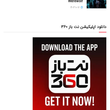
Werewolf
1404-10-16
دانلود اپلیکیشن نت باز 360