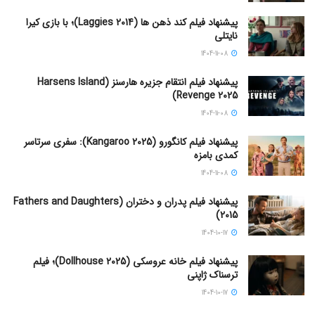
پیشنهاد فیلم کند ذهن ها (Laggies 2014)؛ با بازی کیرا
نایتلی
1404-11-08
پیشنهاد فیلم انتقام جزیره هارسنز (Harsens Island
Revenge 2025)
1404-11-08
پیشنهاد فیلم کانگورو (Kangaroo 2025): سفری سرتاسر
کمدی بامزه
1404-11-08
پیشنهاد فیلم پدران و دختران (Fathers and Daughters
2015)
1404-10-17
پیشنهاد فیلم خانه عروسکی (Dollhouse 2025)؛ فیلم
ترسناک ژاپنی
1404-10-17