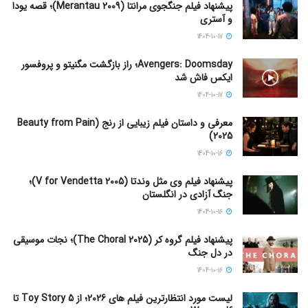
پیشنهاد فیلم جنگجوی مرانتا (Merantau 2009)؛ قصه یودا
و آستری
1404-10-17
Avengers: Doomsday؛ راز بازگشت مگنیتو و پروفسور
ایکس فاش شد
1404-10-17
معرفی و داستان فیلم زیبایی از رنج (Beauty from Pain
2025)
1404-10-16
پیشنهاد فیلم وی مثل وندتا (V for Vendetta 2005)؛
جنگ آزادی در انگلستان
1404-10-16
پیشنهاد فیلم گروه کر (The Choral 2025)؛ نجات موسیقی
در دل جنگ
1404-10-16
لیست مورد انتظارترین فیلم های 2026؛ از Toy Story 5 تا