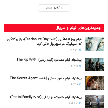
بارگذاری بیشتر
جدیدترین‌های فیلم و سریال
فیلم روز افشاگری (Disclosure Day 2026)؛ راز بیگانگان
که اسپیلبرگ در سوپربول فاش کرد
1404-11-21
پیشنهاد فیلم مصادره (فیلم ریپ) | The Rip 2026
1404-11-11
پیشنهاد فیلم مامور مخفی | The Secret Agent 2025
1404-11-11
پیشنهاد فیلم خانواده اجاره‌ ای (Rental Family 2025)
1404-11-09