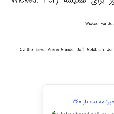
جزئیات فیلم سینمایی شرور برای همیشه (Wicked: For
Cynthia Erivo, Ariana Grande, Jeff Goldblum, Jon
امه نت باز 360
وعی و هر نقد جذاب، مستقیم در ایمیلت!