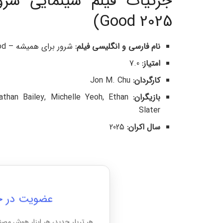
Good 2025)
نام فارسی و انگلیسی فیلم:
شرور برای همیشه – Wicked: For Good
امتیاز:
7.0
کارگردان:
Jon M. Chu
بازیگران:
athan Bailey, Michelle Yeoh, Ethan
Slater
سال اکران:
2025
عضویت در خبرن
هر تریلر جدید، هر ابزار هوش مصن