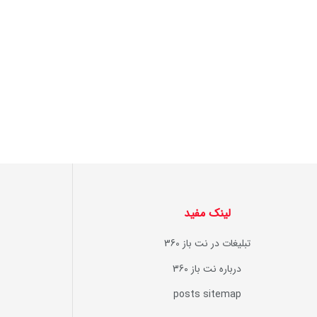
لینک مفید
تبلیغات در نت باز 360
درباره نت باز 360
posts sitemap