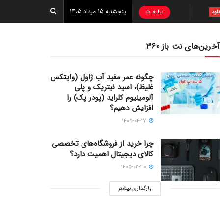
پنجشنبه 15 مرداد 1405
تبلیغات
نلود
آخرین‌های نت باز 360
چگونه عمر مفید آب ژاول (وایتکس
غلیظ)، اسید نیتریک و پلی
آلومینیوم کلراید (پودر پک) را
افزایش دهیم؟
1405-04-17
چرا خرید از فروشگاه‌های تخصصی
کالای دیجیتال اهمیت دارد؟
1405-03-30
بارگذاری بیشتر