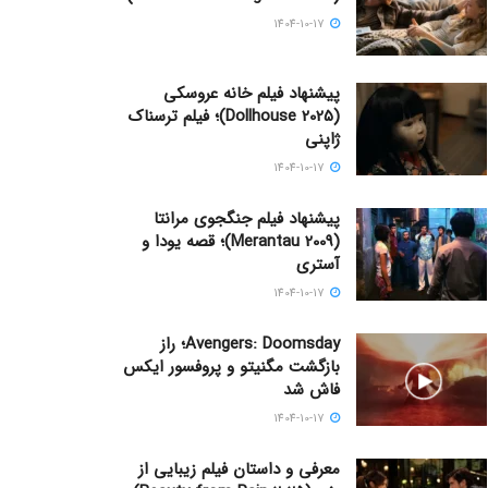
1404-10-17
پیشنهاد فیلم خانه عروسکی
(Dollhouse 2025)؛ فیلم ترسناک
ژاپنی
1404-10-17
پیشنهاد فیلم جنگجوی مرانتا
(Merantau 2009)؛ قصه یودا و
آستری
1404-10-17
Avengers: Doomsday؛ راز
بازگشت مگنیتو و پروفسور ایکس
فاش شد
1404-10-17
معرفی و داستان فیلم زیبایی از