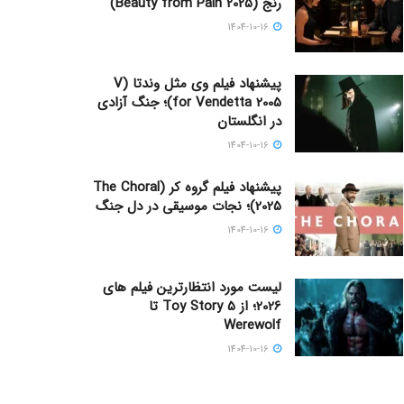
رنج (Beauty from Pain 2025)
1404-10-16
پیشنهاد فیلم وی مثل وندتا (V
for Vendetta 2005)؛ جنگ آزادی
در انگلستان
1404-10-16
پیشنهاد فیلم گروه کر (The Choral
2025)؛ نجات موسیقی در دل جنگ
1404-10-16
لیست مورد انتظارترین فیلم های
2026؛ از Toy Story 5 تا
Werewolf
1404-10-16