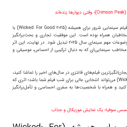
اند
با توجه به استقبال گسترده از نسخه‌ اول «Wicked»، فیلم سینمایی شرور برای همیشه (Wicked: For Good 2025) با
خاطبان همراه بوده است. این موفقیت تجاری و بحث‌برانگیز
بودنش در نقدها باعث شده که این فیلم به یکی از موضوعات مهم سینمای سال 2025 تبدیل شود. در نهایت، این اثر
ر مخاطب سینمایی‌ای که به دنبال ترکیبی از احساس، موسیقی و
ان‌انگیزترین فیلم‌های فانتزی در سال‌های اخیر را تماشا کنید،
فیلم سینمایی شرور برای همیشه (Wicked: For Good 2025) می‌تواند انتخابی عالی برای شب فیلم شما باشد؛ اثری که
نید و همراه با شخصیت‌ها به سفری احساسی و تأمل‌برانگیز
رنسس سوفیا؛ یک نمایش موزیکال و جذاب