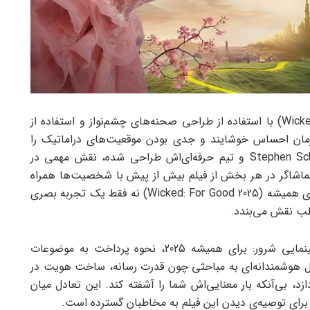
فیلم سینمایی شرور برای همیشه (Wicked: For Good 2025) با استفاده از طراحی صحنه‌های چشم‌نواز و استفاده از
زمان احساس خوشایند و جدی بودن موقعیت‌های دراماتیک را
منتقل می‌کند. موسیقی متن فیلم، که توسط Stephen Schwartz و تیم حرفه‌ای‌اش طراحی شده، نقش مهمی در
ماشاگر در هر بخش از فیلم بیش از پیش با شخصیت‌ها همراه
شود. این ویژگی باعث می‌شود فیلم سینمایی شرور برای همیشه (Wicked: For Good 2025) نه فقط یک تجربه بصری
طب نقش می‌بندد.
یکی از نکات جالب توجه در تجربه‌ تماشای فیلم سینمایی شرور: برای همیشه 2025، نحوه‌ پرداخت به موضوعات
کل هوشمندانه‌ای به مباحثی چون قدرت رسانه، ساخت هویت در
، بی‌آنکه بار معنایی‌اش شما را آشفته کند. این تعادل میان
 برای توصیه‌ی دیدن این فیلم به مخاطبان گسترده است.