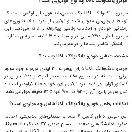
خودرو یانگ‌وانگ
U8L
چه نوع خودرویی است؟
خودرو یانگ‌وانگ U8L یک شاسی‌بلند فول‌سایز لوکس است که
توسط بی‌وای‌دی معرفی شده و ترکیبی از قدرت بالا، فناوری‌های
رانندگی خودکار و امکانات رفاهی پیشرفته را ارائه می‌دهد. این
خودرو با طول 5400 میلی‌متر و شتاب 3.5 ثانیه، تجربه‌ای متفاوت
از رانندگی شاسی‌بلندها را فراهم می‌کند.
مشخصات فنی خودرو یانگ‌وانگ
U8L
چیست؟
خودرو یانگ‌وانگ U8L دارای پیشرانه 2.0 لیتری توربو و چهار موتور
برقی است که در مجموع 1180 اسب‌بخار قدرت و 1520 نیوتن‌متر
گشتاور تولید می‌کنند. برد ترکیبی این خودرو 1160 کیلومتر است و
شارژ سریع باتری آن از 30% تا 80% تنها 13.5 دقیقه طول می‌کشد.
امکانات رفاهی خودرو یانگ‌وانگ
U8L
شامل چه مواردی است؟
این خودرو دارای کابین 6 نفره با صندلی‌های مدیریتی «جاذبه
صفر»، نمایشگرهای متعدد، سیستم صوتی 32 اسپیکر Dynaudio،
سانروف پانوراما، یخچال، 13 پورت برق و USB و نورپردازی