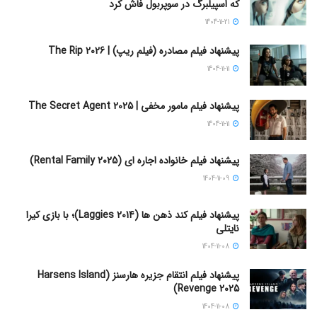
که اسپیلبرگ در سوپربول فاش کرد
1404-11-21
پیشنهاد فیلم مصادره (فیلم ریپ) | The Rip 2026
1404-11-11
پیشنهاد فیلم مامور مخفی | The Secret Agent 2025
1404-11-11
پیشنهاد فیلم خانواده اجاره‌ ای (Rental Family 2025)
1404-11-09
پیشنهاد فیلم کند ذهن ها (Laggies 2014)؛ با بازی کیرا
نایتلی
1404-11-08
پیشنهاد فیلم انتقام جزیره هارسنز (Harsens Island
Revenge 2025)
1404-11-08