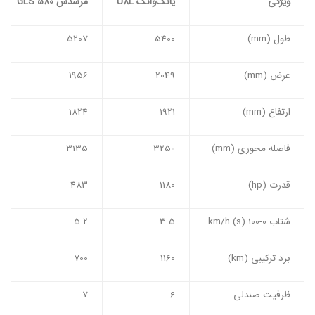
ویژگی
یانگ‌وانگ
U8L
مرسدس
GLS 580
طول (mm)
5400
5207
عرض (mm)
2049
1956
ارتفاع (mm)
1921
1824
فاصله محوری (mm)
3250
3135
قدرت (hp)
1180
483
شتاب 0-100 km/h (s)
3.5
5.2
برد ترکیبی (km)
1160
700
ظرفیت صندلی
6
7