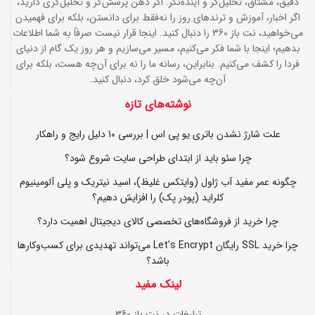
دقیق، مشتاق، تحلیل‌گر و آینده‌نگر. اگر ذهن پرسش‌گر و تحلیل‌گری دارید،
اگر اخبار، آموزش و ترندهای روز را نه‌فقط برای دانستن، بلکه برای فهمیدن
می‌خواهید، نت باز 360 را دنبال کنید. اینجا قرار نیست صرفاً به شما اطلاعات
بدهیم؛ اینجا با شما فکر می‌کنیم، مسیر می‌سازیم و هر روز یک گام از دنیای
فردا را کشف می‌کنیم. بنابراین، رسانه ما را نه برای آن‌چه هست، بلکه برای
آن‌چه می‌شود خلق کرد، دنبال کنید.
نوشته‌های تازه
علت شارژ نشدن باتری یو پی اس | بررسی 10 دلیل رایج و راهکار
چرا سئو باید از ابتدای طراحی سایت شروع شود؟
چگونه عمر مفید آب ژاول (وایتکس غلیظ)، اسید نیتریک و پلی آلومینیوم
کلراید (پودر پک) را افزایش دهیم؟
چرا خرید از فروشگاه‌های تخصصی کالای دیجیتال اهمیت دارد؟
چرا خرید SSL رایگان Let’s Encrypt می‌تواند تهدیدی برای کسب‌وکارها
باشد؟
لینک مفید
تبلیغات در نت باز 360