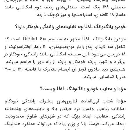
محیطی 128 رنگ است. صندلی‌های ردیف دوم امکاناتی مانند
ماساژ 18 نقطه‌ای، استراحت‌پا و میز کوچک دارند.
خودرو یانگ‌وانگ
U8L
چه قابلیت‌های رانندگی خودکار دارد؟
خودرو یانگ‌وانگ U8L مجهز به سیستم DiPilot 600 است که
شامل سه لایدار، پنج رادار موج‌میلیمتری، 14 رادار اولتراسونیک و
18 دوربین می‌شود. این سیستم امکاناتی مانند رانندگی خودکار در
بزرگراه و شهر، پارک خودکار و پارک از راه دور را فراهم می‌کند.
همچنین دید مادون قرمز آن اجسام متحرک تا فاصله ۱۲۰ تا ۳۰۰
متر را شناسایی می‌کند.
مزایا و معایب خودرو یانگ‌وانگ
U8L
چیست؟
مزایا
:
شتاب فوق‌العاده، فناوری‌های پیشرفته رانندگی خودکار،
امکانات رفاهی لوکس، برد حرکتی بالا و قابلیت‌های چندحالته
رانندگی.
معایب
:
ابعاد بزرگ که در شهرهای شلوغ محدودیت
ایجاد می‌کند، قیمت بالا و وزن زیاد که می‌تواند عملکرد هندلینگ