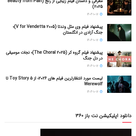
معرفی و داستان فیلم زیبایی از رنج (Beauty from Pain
2025)
1404-10-16
پیشنهاد فیلم وی مثل وندتا (V for Vendetta 2005)؛
جنگ آزادی در انگلستان
1404-10-16
پیشنهاد فیلم گروه کر (The Choral 2025)؛ نجات موسیقی
در دل جنگ
1404-10-16
لیست مورد انتظارترین فیلم های 2026؛ از Toy Story 5 تا
Werewolf
1404-10-16
دانلود اپلیکیشن نت باز 360