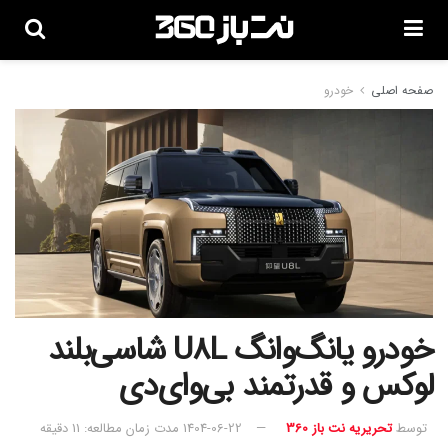
صفحه اصلی
خودرو
خودرو یانگ‌وانگ U8L شاسی‌بلند
لوکس و قدرتمند بی‌وای‌دی
توسط
تحریریه نت باز 360
1404-06-22
مدت زمان مطالعه: 11 دقیقه