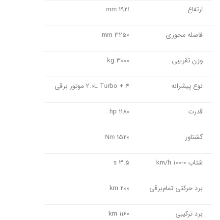
ارتفاع
1921 mm
فاصله محوری
3250 mm
وزن تقریبی
3000 kg
نوع پیشرانه
2.0L Turbo + 4 موتور برقی
قدرت
1180 hp
گشتاور
1520 Nm
شتاب 0-100 km/h
3.5 s
برد حرکتی تمام‌برقی
200 km
برد ترکیبی
1160 km