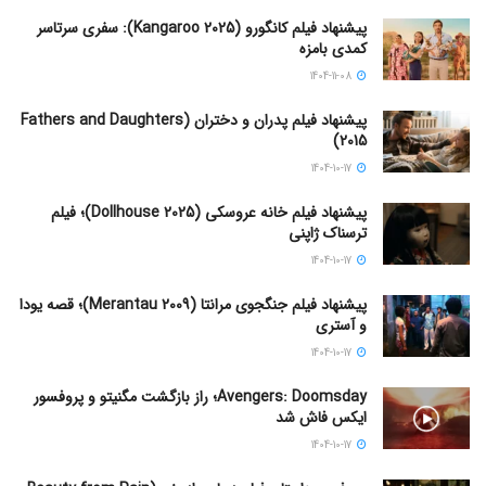
پیشنهاد فیلم کانگورو (Kangaroo 2025): سفری سرتاسر
کمدی بامزه
1404-11-08
پیشنهاد فیلم پدران و دختران (Fathers and Daughters
2015)
1404-10-17
پیشنهاد فیلم خانه عروسکی (Dollhouse 2025)؛ فیلم
ترسناک ژاپنی
1404-10-17
پیشنهاد فیلم جنگجوی مرانتا (Merantau 2009)؛ قصه یودا
و آستری
1404-10-17
Avengers: Doomsday؛ راز بازگشت مگنیتو و پروفسور
ایکس فاش شد
1404-10-17