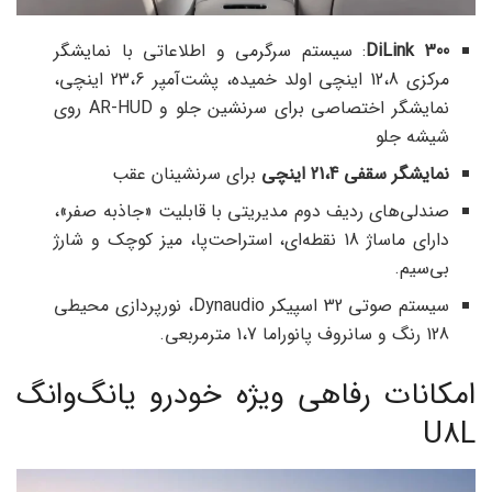
DiLink 300
: سیستم سرگرمی و اطلاعاتی با نمایشگر
مرکزی 12،8 اینچی اولد خمیده، پشت‌آمپر 23،6 اینچی،
نمایشگر اختصاصی برای سرنشین جلو و AR-HUD روی
شیشه جلو
نمایشگر سقفی 21،4
اینچی
برای سرنشینان عقب
صندلی‌های ردیف دوم مدیریتی با قابلیت «جاذبه صفر»،
دارای ماساژ 18 نقطه‌ای، استراحت‌پا، میز کوچک و شارژ
بی‌سیم.
سیستم صوتی 32 اسپیکر Dynaudio، نورپردازی محیطی
128 رنگ و سانروف پانوراما 1،7 مترمربعی.
امکانات رفاهی ویژه خودرو یانگ‌وانگ
U8L