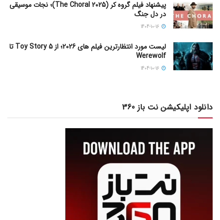
پیشنهاد فیلم گروه کر (The Choral 2025)؛ نجات موسیقی
در دل جنگ
1404-10-16
لیست مورد انتظارترین فیلم های 2026؛ از Toy Story 5 تا
Werewolf
1404-10-16
دانلود اپلیکیشن نت باز 360