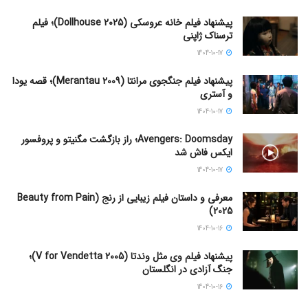
پیشنهاد فیلم خانه عروسکی (Dollhouse 2025)؛ فیلم
ترسناک ژاپنی
1404-10-17
پیشنهاد فیلم جنگجوی مرانتا (Merantau 2009)؛ قصه یودا
و آستری
1404-10-17
Avengers: Doomsday؛ راز بازگشت مگنیتو و پروفسور
ایکس فاش شد
1404-10-17
معرفی و داستان فیلم زیبایی از رنج (Beauty from Pain
2025)
1404-10-16
پیشنهاد فیلم وی مثل وندتا (V for Vendetta 2005)؛
جنگ آزادی در انگلستان
1404-10-16