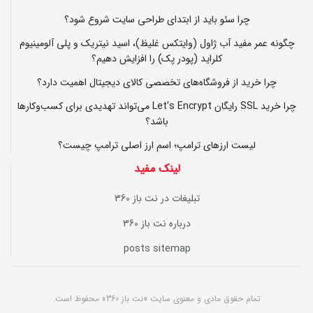
چرا سئو باید از ابتدای طراحی سایت شروع شود؟
چگونه عمر مفید آب ژاول (وایتکس غلیظ)، اسید نیتریک و پلی آلومینیوم
کلراید (پودر پک) را افزایش دهیم؟
چرا خرید از فروشگاه‌های تخصصی کالای دیجیتال اهمیت دارد؟
چرا خرید SSL رایگان Let’s Encrypt می‌تواند تهدیدی برای کسب‌وکارها
باشد؟
لیست ارزهای ترامپ؛ اسم ارز اصلی ترامپ چیست؟
لینک مفید
تبلیغات در نت باز 360
درباره نت باز 360
posts sitemap
تمام حقوق مادی و معنوی سایت «نت باز 360» محفوظ است.