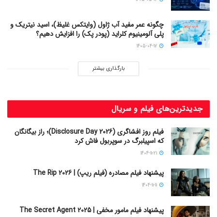
چگونه عمر مفید آب ژاول (وایتکس غلیظ)، اسید نیتریک و
پلی آلومینیوم کلراید (پودر پک) را افزایش دهیم؟
1405-04-17
بارگذاری بیشتر
جدیدترین‌های فیلم و سریال
فیلم روز افشاگری (Disclosure Day 2026)؛ راز بیگانگان
که اسپیلبرگ در سوپربول فاش کرد
1404-11-21
پیشنهاد فیلم مصادره (فیلم ریپ) | The Rip 2026
1404-11-11
پیشنهاد فیلم مامور مخفی | The Secret Agent 2025