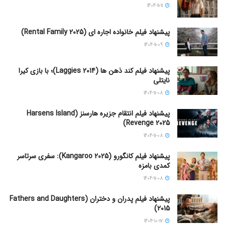
1404-11-11
پیشنهاد فیلم خانواده اجاره‌ ای (Rental Family 2025)
1404-11-09
پیشنهاد فیلم کند ذهن ها (Laggies 2014)؛ با بازی کیرا
نایتلی
1404-11-08
پیشنهاد فیلم انتقام جزیره هارسنز (Harsens Island
Revenge 2025)
1404-11-08
پیشنهاد فیلم کانگورو (Kangaroo 2025): سفری سرتاسر
کمدی بامزه
1404-11-08
پیشنهاد فیلم پدران و دختران (Fathers and Daughters
2015)
1404-10-17