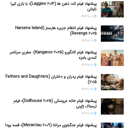
پیشنهاد فیلم کند ذهن ها (Laggies 2014)؛ با بازی کیرا
نایتلی
1404-11-08
پیشنهاد فیلم انتقام جزیره هارسنز (Harsens Island
Revenge 2025)
1404-11-08
پیشنهاد فیلم کانگورو (Kangaroo 2025): سفری سرتاسر
کمدی بامزه
1404-11-08
پیشنهاد فیلم پدران و دختران (Fathers and Daughters
2015)
1404-10-17
پیشنهاد فیلم خانه عروسکی (Dollhouse 2025)؛ فیلم
ترسناک ژاپنی
1404-10-17
پیشنهاد فیلم جنگجوی مرانتا (Merantau 2009)؛ قصه یودا