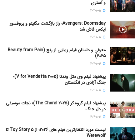
و آستری
1404-10-17
Avengers: Doomsday؛ راز بازگشت مگنیتو و پروفسور
ایکس فاش شد
1404-10-17
معرفی و داستان فیلم زیبایی از رنج (Beauty from Pain
2025)
1404-10-16
پیشنهاد فیلم وی مثل وندتا (V for Vendetta 2005)؛
جنگ آزادی در انگلستان
1404-10-16
پیشنهاد فیلم گروه کر (The Choral 2025)؛ نجات موسیقی
در دل جنگ
1404-10-16
لیست مورد انتظارترین فیلم های 2026؛ از Toy Story 5 تا
Werewolf