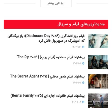
بارگذاری بیشتر
جدیدترین‌های فیلم و سریال
فیلم روز افشاگری (Disclosure Day 2026)؛ راز بیگانگان
که اسپیلبرگ در سوپربول فاش کرد
1404-11-21
پیشنهاد فیلم مصادره (فیلم ریپ) | The Rip 2026
1404-11-11
پیشنهاد فیلم مامور مخفی | The Secret Agent 2025
1404-11-11
پیشنهاد فیلم خانواده اجاره‌ ای (Rental Family 2025)
1404-11-09